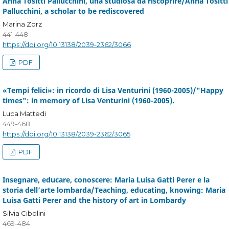
Anna Tositti Pallucchini, una studiosa da riscoprire/Anna Tositti
Pallucchini, a scholar to be rediscovered
Marina Zorz
441-448
https://doi.org/10.13138/2039-2362/3066
PDF
«Tempi felici»: in ricordo di Lisa Venturini (1960-2005)/"Happy
times": in memory of Lisa Venturini (1960-2005).
Luca Mattedi
449-468
https://doi.org/10.13138/2039-2362/3065
PDF
Insegnare, educare, conoscere: Maria Luisa Gatti Perer e la
storia dell’arte lombarda/Teaching, educating, knowing: Maria
Luisa Gatti Perer and the history of art in Lombardy
Silvia Cibolini
469-484