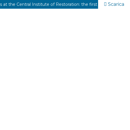
Scarica
Diventare restauratrici all'Istituto Centrale del Restauro: le prime donne della "critica in atto" (1939-1970)/Becoming restorers at the Central Institute of Restoration: the first women of "la critica in atto" (1939-1970)