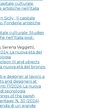
 capitale culturale.
rtistiche nell’Italia
rale, Roma: De Luca
n Sicily
,
Il capitale
. Fonderie artistiche
 Palombi Editori.
pitale culturale. Studies
e nell’Italia post-
i, Serena Veggetti,
2024: La nuova età del
ologia
oleon III and objects
La nuova età del bronzo.
15, Venezia: Marsilio
ti e designer al lavoro a
ts and designers at
enti 17/2024: La nuova
Novecento, in
 di tecnologia
ings of the parish
eritage: N. 30 (2024)
vicenda di un grande