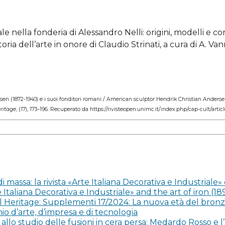
la distribuz
dell'opera p
depositarla 
le nella fonderia di Alessandro Nelli: origini, modelli e co
istituzional
monografia),
toria dell’arte in onore di Claudio Strinati, a cura di A. Va
che la prim
avvenuta su 
Gli autori p
o: arte, mercato e politica nei primi decenni di Roma capi
loro opera o
istituzionali
dersen (1872-1940) e i suoi fonditori romani / American sculptor Hendrik Christian Ander
prima e dura
eritage
, (17), 173–196. Recuperato da https://rivisteopen.unimc.it/index.php/cap-cult/arti
ll’indomani del 1870: linee portanti, in Roma, nascita di 
submission,
scambi prod
et al., Roma: De Luca, pp. 351-357.
citazioni de
 post-unitaria: il caso Roma, in Il Bello, l’Idea e la Forma. 
to, G. Travagliato, M. Vitella, II voll., Palermo: Palermo Un
 massa: la rivista «Arte Italiana Decorativa e Industriale» 
Italiana Decorativa e Industriale» and the art of iron (18
le tra diciannovesimo e ventesimo secolo: imprenditori, arti
l Heritage: Supplementi 17/2024: La nuova età del bronzo
nio d’arte, d’impresa e di tecnologia
lo studio delle fusioni in cera persa: Medardo Rosso e l’u