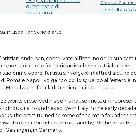
1915) Patrimonio d’arte,
Creative Commons
d’impresa e di
Condividi allo st
tecnologia
La licenza adottat
Sezione
Commons - Attribu
sa-museo, fonderie d'arte
stesso modo. Ovve
Saggi
pubblicano su ques
seguenti condizion
hristian Andersen, conservate all’interno della sua casa 
Gli autori ma
no studio delle fonderie artistiche industriali attive n
loro opera e
ue prime opere, l’artista si rivolgerà infatti ad alcune de
diritto di p
 di Roma e Napoli, volgendo poi lo sguardo all’estero e i
dell'opera
e Metallwarenfabrik di Geislingen, in Germania.
licenziata 
Creative C
nze works preserved inside his house-museum represent 
che permette
condividere
tic industrial foundries active in Italy in the early decad
paternità in
 works, the artist turned to some of the main foundries acti
pubblicazion
rawn to other foundries abroad and by 1911 he establish
Gli autori p
f Geislingen, in Germany.
accordi di l