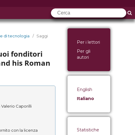
 e di tecnologia
/
Saggi
Per i lettori
Per gli
oi fonditori
autori
 and his Roman
English
Italiano
 Valerio Caporilli
Statistiche
rnito con la licenza