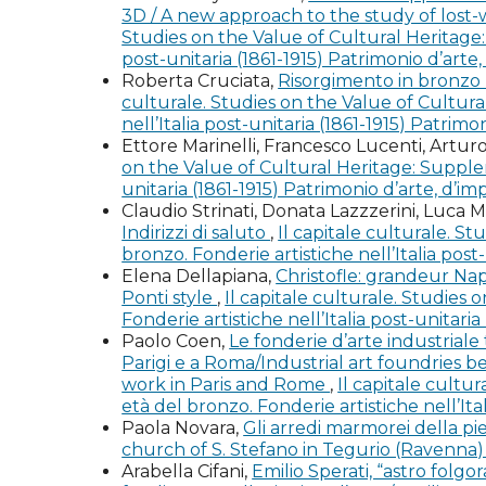
di Majo E. (2008), Museo Hendrik Christian
3D / A new approach to the study of lost
Studies on the Value of Cultural Heritage:
M.G. Di Monte, E. Ludovici, a cura di (202
post-unitaria (1861-1915) Patrimonio d’arte,
Editori d’Arte.
Roberta Cruciata,
Risorgimento in bronzo n
culturale. Studies on the Value of Cultura
nell’Italia post-unitaria (1861-1915) Patrimo
M.G. Di Monte, E. Ludovici, a cura di (2015
Ettore Marinelli, Francesco Lucenti, Artur
on the Value of Cultural Heritage: Supplem
Fabiani F. (2003), Hendrik Christian Andersen
unitaria (1861-1915) Patrimonio d’arte, d’im
Claudio Strinati, Donata Lazzzerini, Luca Mo
Guida Monaci. Guida Commerciale di Roma e 
Indirizzi di saluto
,
Il capitale culturale. S
bronzo. Fonderie artistiche nell’Italia post
Heskett J. (1963), Industrial Design, Londo
Elena Dellapiana,
Christofle: grandeur Napo
Ponti style
,
Il capitale culturale. Studies
Mamoli Zorzi R., a cura di (2000), Henry Ja
Fonderie artistiche nell’Italia post-unitari
Paolo Coen,
Le fonderie d’arte industriale 
Editori.
Parigi e a Roma/Industrial art foundries b
work in Paris and Rome
,
Il capitale cultu
Mangone F. (2007), Tra architettura e scul
età del bronzo. Fonderie artistiche nell’Ita
L’architettura della memoria in Italia 1750-19
Paola Novara,
Gli arredi marmorei della pi
church of S. Stefano in Tegurio (Ravenna
Marinelli A. (2022), La Fonderia Oretea dei F
Arabella Cifani,
Emilio Sperati, “astro folgo