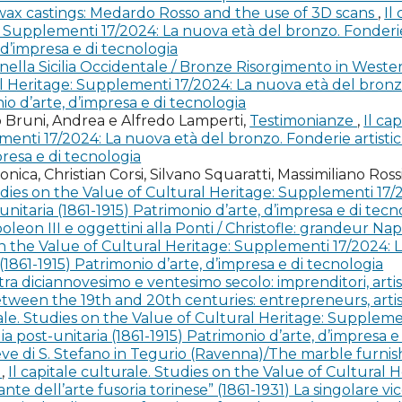
 Andersen, Milano: Mondadori Electa.
-wax castings: Medardo Rosso and the use of 3D scans
,
Il
 Supplementi 17/2024: La nuova età del bronzo. Fonderie a
2), Casa-Museo Hendrik Christian Andersen. Catalogo gene
 d’impresa e di tecnologia
ella Sicilia Occidentale / Bronze Risorgimento in Wester
l Heritage: Supplementi 17/2024: La nuova età del bronzo
nio d’arte, d’impresa e di tecnologia
), Femminile e femminino. Donne a casa Andersen, Modena:
o Bruni, Andrea e Alfredo Lamperti,
Testimonianze
,
Il ca
enti 17/2024: La nuova età del bronzo. Fonderie artistich
. La vita, l’arte, il sogno, Roma: Gangemi Editore.
presa e di tecnologia
nica, Christian Corsi, Silvano Squaratti, Massimiliano Ross
Provincia, Anno XLV, Roma 1915, p. 1024.
tudies on the Value of Cultural Heritage: Supplementi 17/
-unitaria (1861-1915) Patrimonio d’arte, d’impresa e di tecn
n: Thames & Hudson.
leon III e oggettini alla Ponti / Christofle: grandeur Nap
 on the Value of Cultural Heritage: Supplementi 17/2024: 
mes. Amato ragazzo. Lettere a Hendrik C. Andersen 1899-19
a (1861-1915) Patrimonio d’arte, d’impresa e di tecnologia
tra diciannovesimo e ventesimo secolo: imprenditori, artis
etween the 19th and 20th centuries: entrepreneurs, artis
rale. Studies on the Value of Cultural Heritage: Supplem
tura: caratteri della “monumentomania” tra Ottocento e 
lia post-unitaria (1861-1915) Patrimonio d’arte, d’impresa e
39, a cura di F. Mangone, Milano: Skira, pp. 261-266.
eve di S. Stefano in Tegurio (Ravenna)/The marble furnish
)
,
Il capitale culturale. Studies on the Value of Cultural H
lorio, Palermo: Torri del Vento edizioni.
rante dell’arte fusoria torinese” (1861-1931) La singolare 