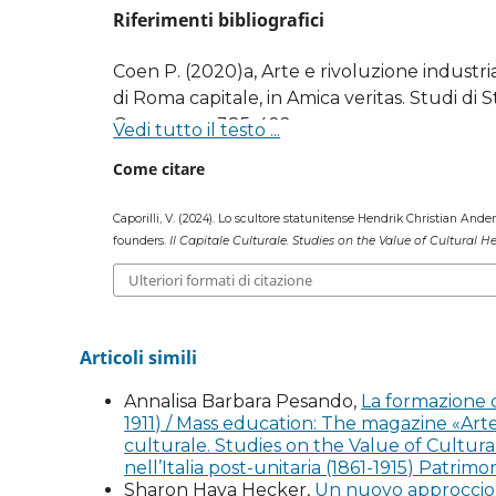
Riferimenti bibliografici
Coen P. (2020)a, Arte e rivoluzione industria
di Roma capitale, in Amica veritas. Studi di S
Quasar, pp. 385-402.
Vedi tutto il testo ...
Come citare
Coen P. (2020)b, Il recupero del Rinasciment
Cinisello Balsamo: Silvana Editoriale.
Caporilli, V. (2024). Lo scultore statunitense Hendrik Christian An
founders.
Il Capitale Culturale. Studies on the Value of Cultural H
Coen P. (2021), Il mercato dell’arte a Roma a
della mostra (Roma, 2021), a cura di F. Pesci 
Ulteriori formati di citazione
Coen P. (2022), Fonderie artistiche nell’Italia
Maria Concetta Di Natale, a cura di P. Palazzot
Articoli simili
255-260.
Annalisa Barbara Pesando,
La formazione di
1911) / Mass education: The magazine «Arte 
Coen P. (infra), Le fonderie d’arte industria
culturale. Studies on the Value of Cultura
lavoro a Parigi e a Roma.
nell’Italia post-unitaria (1861-1915) Patrimo
Sharon Haya Hecker,
Un nuovo approccio al