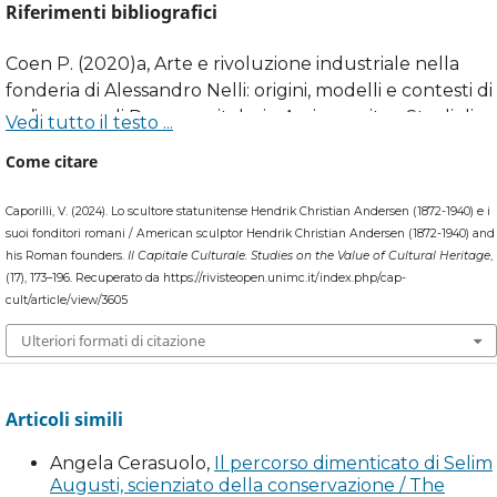
Riferimenti bibliografici
Coen P. (2020)a, Arte e rivoluzione industriale nella
fonderia di Alessandro Nelli: origini, modelli e contesti di
un’impresa di Roma capitale, in Amica veritas. Studi di
Vedi tutto il testo ...
Storia dell’arte in onore di Claudio Strinati, a cura di A.
Come citare
Vannugli, Roma: Editori Quasar, pp. 385-402.
Caporilli, V. (2024). Lo scultore statunitense Hendrik Christian Andersen (1872-1940) e i
Coen P. (2020)b, Il recupero del Rinascimento: arte,
suoi fonditori romani / American sculptor Hendrik Christian Andersen (1872-1940) and
mercato e politica nei primi decenni di Roma capitale
his Roman founders.
Il Capitale Culturale. Studies on the Value of Cultural Heritage
,
(1870-1911), Cinisello Balsamo: Silvana Editoriale.
(17), 173–196. Recuperato da https://rivisteopen.unimc.it/index.php/cap-
cult/article/view/3605
Coen P. (2021), Il mercato dell’arte a Roma all’indomani
Ulteriori formati di citazione
del 1870: linee portanti, in Roma, nascita di una capitale,
catalogo della mostra (Roma, 2021), a cura di F. Pesci et
al., Roma: De Luca, pp. 351-357.
Articoli simili
Coen P. (2022), Fonderie artistiche nell’Italia post-
Angela Cerasuolo,
Il percorso dimenticato di Selim
unitaria: il caso Roma, in Il Bello, l’Idea e la Forma. Studi
Augusti, scienziato della conservazione / The