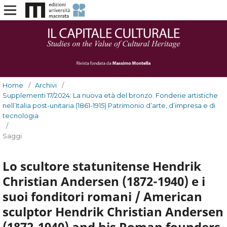
Home
/
Archivi
/
Supplementi 17/2024: La nuova età del bronzo. Fonderie artistiche
nell’Italia post-unitaria (1861-1915) Patrimonio d’arte, d’impresa e di
tecnologia
/
Saggi
Lo scultore statunitense Hendrik
Christian Andersen (1872-1940) e i
suoi fonditori romani / American
sculptor Hendrik Christian Andersen
(1872-1940) and his Roman founders