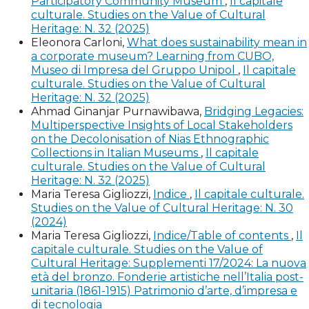
Participatory Community Museum
,
Il capitale
l’arte, il sogno, Roma: Gangemi Editore.
culturale. Studies on the Value of Cultural
Heritage: N. 32 (2025)
Eleonora Carloni,
What does sustainability mean in
Guida Monaci. Guida Commerciale di Roma e Provincia,
a corporate museum? Learning from CUBO,
Anno XLV, Roma 1915, p. 1024.
Museo di Impresa del Gruppo Unipol
,
Il capitale
culturale. Studies on the Value of Cultural
Heskett J. (1963), Industrial Design, London: Thames &
Heritage: N. 32 (2025)
Hudson.
Ahmad Ginanjar Purnawibawa,
Bridging Legacies:
Multiperspective Insights of Local Stakeholders
Mamoli Zorzi R., a cura di (2000), Henry James. Amato
on the Decolonisation of Nias Ethnographic
Collections in Italian Museums
,
Il capitale
ragazzo. Lettere a Hendrik C. Andersen 1899-1915,
culturale. Studies on the Value of Cultural
Venezia: Marsilio Editori.
Heritage: N. 32 (2025)
Maria Teresa Gigliozzi,
Indice
,
Il capitale culturale.
Mangone F. (2007), Tra architettura e scultura:
Studies on the Value of Cultural Heritage: N. 30
caratteri della “monumentomania” tra Ottocento e
(2024)
Novecento, in L’architettura della memoria in Italia
Maria Teresa Gigliozzi,
Indice/Table of contents
,
Il
capitale culturale. Studies on the Value of
1750-1939, a cura di F. Mangone, Milano: Skira, pp. 261-
Cultural Heritage: Supplementi 17/2024: La nuova
266.
età del bronzo. Fonderie artistiche nell’Italia post-
unitaria (1861-1915) Patrimonio d’arte, d’impresa e
Marinelli A. (2022), La Fonderia Oretea dei Florio,
di tecnologia