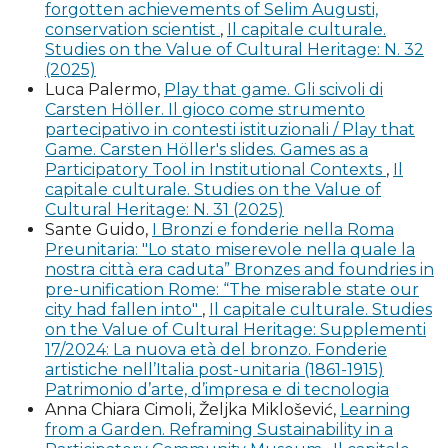
in onore di Maria Concetta Di Natale, a cura di P.
forgotten achievements of Selim Augusti,
conservation scientist
,
Il capitale culturale.
Palazzotto, G. Travagliato, M. Vitella, II voll., Palermo:
Studies on the Value of Cultural Heritage: N. 32
Palermo University Press, I, pp. 255-260.
(2025)
Luca Palermo,
Play that game. Gli scivoli di
Coen P. (infra), Le fonderie d’arte industriale tra
Carsten Höller. Il gioco come strumento
diciannovesimo e ventesimo secolo: imprenditori, artisti
partecipativo in contesti istituzionali / Play that
e designer al lavoro a Parigi e a Roma.
Game. Carsten Höller's slides. Games as a
Participatory Tool in Institutional Contexts
,
Il
capitale culturale. Studies on the Value of
di Majo E. (2008), Museo Hendrik Christian Andersen,
Cultural Heritage: N. 31 (2025)
Milano: Mondadori Electa.
Sante Guido,
I Bronzi e fonderie nella Roma
Preunitaria: "Lo stato miserevole nella quale la
M.G. Di Monte, E. Ludovici, a cura di (2022), Casa-Museo
nostra città era caduta” Bronzes and foundries in
Hendrik Christian Andersen. Catalogo generale, Roma:
pre-unification Rome: “The miserable state our
De Luca Editori d’Arte.
city had fallen into"
,
Il capitale culturale. Studies
on the Value of Cultural Heritage: Supplementi
17/2024: La nuova età del bronzo. Fonderie
M.G. Di Monte, E. Ludovici, a cura di (2015), Femminile e
artistiche nell’Italia post-unitaria (1861-1915)
femminino. Donne a casa Andersen, Modena: Palombi
Patrimonio d’arte, d’impresa e di tecnologia
Editori.
Anna Chiara Cimoli, Željka Miklošević,
Learning
from a Garden. Reframing Sustainability in a
Fabiani F. (2003), Hendrik Christian Andersen. La vita,