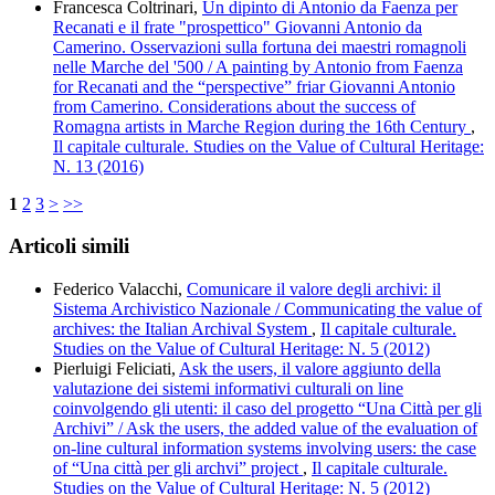
Francesca Coltrinari,
Un dipinto di Antonio da Faenza per
Recanati e il frate "prospettico" Giovanni Antonio da
Camerino. Osservazioni sulla fortuna dei maestri romagnoli
nelle Marche del '500 / A painting by Antonio from Faenza
for Recanati and the “perspective” friar Giovanni Antonio
from Camerino. Considerations about the success of
Romagna artists in Marche Region during the 16th Century
,
Il capitale culturale. Studies on the Value of Cultural Heritage:
N. 13 (2016)
1
2
3
>
>>
Articoli simili
Federico Valacchi,
Comunicare il valore degli archivi: il
Sistema Archivistico Nazionale / Communicating the value of
archives: the Italian Archival System
,
Il capitale culturale.
Studies on the Value of Cultural Heritage: N. 5 (2012)
Pierluigi Feliciati,
Ask the users, il valore aggiunto della
valutazione dei sistemi informativi culturali on line
coinvolgendo gli utenti: il caso del progetto “Una Città per gli
Archivi” / Ask the users, the added value of the evaluation of
on-line cultural information systems involving users: the case
of “Una città per gli archvi” project
,
Il capitale culturale.
Studies on the Value of Cultural Heritage: N. 5 (2012)