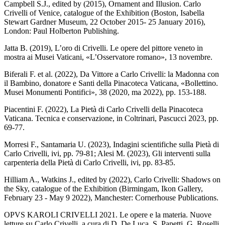
Campbell S.J., edited by (2015), Ornament and Illusion. Carlo
Crivelli of Venice, catalogue of the Exhibition (Boston, Isabella
Stewart Gardner Museum, 22 October 2015- 25 January 2016),
London: Paul Holberton Publishing.
Jatta B. (2019), L’oro di Crivelli. Le opere del pittore veneto in
mostra ai Musei Vaticani, «L’Osservatore romano», 13 novembre.
Biferali F. et al. (2022), Da Vittore a Carlo Crivelli: la Madonna con
il Bambino, donatore e Santi della Pinacoteca Vaticana, «Bollettino.
Musei Monumenti Pontifici», 38 (2020, ma 2022), pp. 153-188.
Piacentini F. (2022), La Pietà di Carlo Crivelli della Pinacoteca
Vaticana. Tecnica e conservazione, in Coltrinari, Pascucci 2023, pp.
69-77.
Morresi F., Santamaria U. (2023), Indagini scientifiche sulla Pietà di
Carlo Crivelli, ivi, pp. 79-81; Alesi M. (2023), Gli interventi sulla
carpenteria della Pietà di Carlo Crivelli, ivi, pp. 83-85.
Hilliam A., Watkins J., edited by (2022), Carlo Crivelli: Shadows on
the Sky, catalogue of the Exhibition (Birmingam, Ikon Gallery,
February 23 - May 9 2022), Manchester: Cornerhouse Publications.
OPVS KAROLI CRIVELLI 2021. Le opere e la materia. Nuove
letture su Carlo Crivelli, a cura di D. De Luca, S. Papetti, G. Roselli,