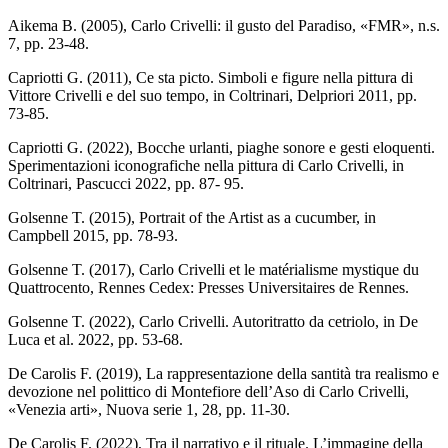
Aikema B. (2005), Carlo Crivelli: il gusto del Paradiso, «FMR», n.s.
7, pp. 23-48.
Capriotti G. (2011), Ce sta picto. Simboli e figure nella pittura di
Vittore Crivelli e del suo tempo, in Coltrinari, Delpriori 2011, pp.
73-85.
Capriotti G. (2022), Bocche urlanti, piaghe sonore e gesti eloquenti.
Sperimentazioni iconografiche nella pittura di Carlo Crivelli, in
Coltrinari, Pascucci 2022, pp. 87- 95.
Golsenne T. (2015), Portrait of the Artist as a cucumber, in
Campbell 2015, pp. 78-93.
Golsenne T. (2017), Carlo Crivelli et le matérialisme mystique du
Quattrocento, Rennes Cedex: Presses Universitaires de Rennes.
Golsenne T. (2022), Carlo Crivelli. Autoritratto da cetriolo, in De
Luca et al. 2022, pp. 53-68.
De Carolis F. (2019), La rappresentazione della santità tra realismo e
devozione nel polittico di Montefiore dell’Aso di Carlo Crivelli,
«Venezia arti», Nuova serie 1, 28, pp. 11-30.
De Carolis F. (2022), Tra il narrativo e il rituale. L’immagine della