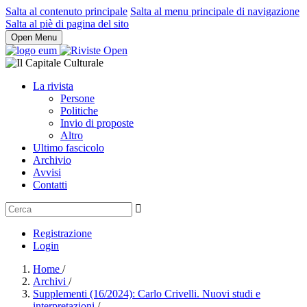
Salta al contenuto principale
Salta al menu principale di navigazione
Salta al piè di pagina del sito
Open Menu
La rivista
Persone
Politiche
Invio di proposte
Altro
Ultimo fascicolo
Archivio
Avvisi
Contatti
Registrazione
Login
Home
/
Archivi
/
Supplementi (16/2024): Carlo Crivelli. Nuovi studi e
interpretazioni
/