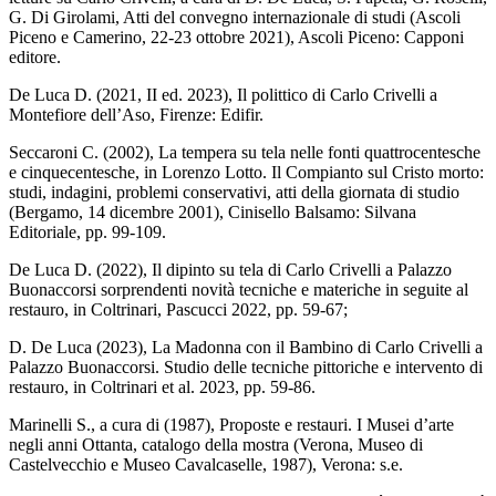
G. Di Girolami, Atti del convegno internazionale di studi (Ascoli
Piceno e Camerino, 22-23 ottobre 2021), Ascoli Piceno: Capponi
editore.
De Luca D. (2021, II ed. 2023), Il polittico di Carlo Crivelli a
Montefiore dell’Aso, Firenze: Edifir.
Seccaroni C. (2002), La tempera su tela nelle fonti quattrocentesche
e cinquecentesche, in Lorenzo Lotto. Il Compianto sul Cristo morto:
studi, indagini, problemi conservativi, atti della giornata di studio
(Bergamo, 14 dicembre 2001), Cinisello Balsamo: Silvana
Editoriale, pp. 99-109.
De Luca D. (2022), Il dipinto su tela di Carlo Crivelli a Palazzo
Buonaccorsi sorprendenti novità tecniche e materiche in seguite al
restauro, in Coltrinari, Pascucci 2022, pp. 59-67;
D. De Luca (2023), La Madonna con il Bambino di Carlo Crivelli a
Palazzo Buonaccorsi. Studio delle tecniche pittoriche e intervento di
restauro, in Coltrinari et al. 2023, pp. 59-86.
Marinelli S., a cura di (1987), Proposte e restauri. I Musei d’arte
negli anni Ottanta, catalogo della mostra (Verona, Museo di
Castelvecchio e Museo Cavalcaselle, 1987), Verona: s.e.