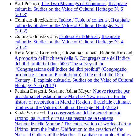
Karl Polanyi,
The Two Meanings of Economic
,
Il capitale
culturale. Studies on the Value of Cultural Heritage: N. 6
(2013)
Comitato di redazione,
Indice / Table of contents
,
Il capitale
culturale. Studies on the Value of Cultural Heritage: N. 4
(2012)
Comitato di redazione,
Editoriale / Editorial
,
Il capitale
culturale. Studies on the Value of Cultural Heritage: N. 4
(2012)
Rosa Marisa Borraccini, Giovanna Granata, Roberto Rusconi,
A proposito dell'inchiesta della S. Congregazione dell'Indice
dei libri proibiti di fine '500 / The survey of the
“Congregazione dell’Indice dei libri proibiti” (Congregatio
pro Indice Librorum Prohibitorum) at the end of the 16th
Century
,
Il capitale culturale. Studies on the Value of Cultural
Heritage: N. 6 (2013)
Patrizia Dragoni, Susanne Adina Meyer,
Nuove ricerche per
una storia del restauro nelle Marche / New research for the
history of restoration in Marche Region
,
Il capitale culturale.
Studies on the Value of Cultural Heritage: N. 4 (2012)
Silvia Scarpacci,
La conservazione delle opere d’arte ad
Urbino, dall’Unità d’Italia alla nascita della Galleria
Nazionale delle Marche / The conservation of works of art in
Urbino, from the Italian Unification to the creation of the
National Gallery of the Marche
,
Il capitale culturale. Studies