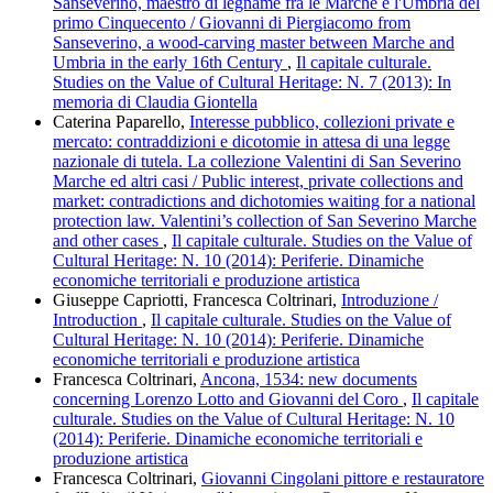
Sanseverino, maestro di legname fra le Marche e l'Umbria del
primo Cinquecento / Giovanni di Piergiacomo from
Sanseverino, a wood-carving master between Marche and
Umbria in the early 16th Century
,
Il capitale culturale.
Studies on the Value of Cultural Heritage: N. 7 (2013): In
memoria di Claudia Giontella
Caterina Paparello,
Interesse pubblico, collezioni private e
mercato: contraddizioni e dicotomie in attesa di una legge
nazionale di tutela. La collezione Valentini di San Severino
Marche ed altri casi / Public interest, private collections and
market: contradictions and dichotomies waiting for a national
protection law. Valentini’s collection of San Severino Marche
and other cases
,
Il capitale culturale. Studies on the Value of
Cultural Heritage: N. 10 (2014): Periferie. Dinamiche
economiche territoriali e produzione artistica
Giuseppe Capriotti, Francesca Coltrinari,
Introduzione /
Introduction
,
Il capitale culturale. Studies on the Value of
Cultural Heritage: N. 10 (2014): Periferie. Dinamiche
economiche territoriali e produzione artistica
Francesca Coltrinari,
Ancona, 1534: new documents
concerning Lorenzo Lotto and Giovanni del Coro
,
Il capitale
culturale. Studies on the Value of Cultural Heritage: N. 10
(2014): Periferie. Dinamiche economiche territoriali e
produzione artistica
Francesca Coltrinari,
Giovanni Cingolani pittore e restauratore