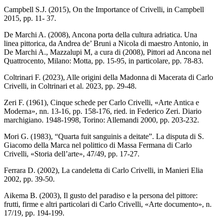
Campbell S.J. (2015), On the Importance of Crivelli, in Campbell
2015, pp. 11- 37.
De Marchi A. (2008), Ancona porta della cultura adriatica. Una
linea pittorica, da Andrea de’ Bruni a Nicola di maestro Antonio, in
De Marchi A., Mazzalupi M, a cura di (2008), Pittori ad Ancona nel
Quattrocento, Milano: Motta, pp. 15-95, in particolare, pp. 78-83.
Coltrinari F. (2023), Alle origini della Madonna di Macerata di Carlo
Crivelli, in Coltrinari et al. 2023, pp. 29-48.
Zeri F. (1961), Cinque schede per Carlo Crivelli, «Arte Antica e
Moderna», nn. 13-16, pp. 158-176, ried. in Federico Zeri. Diario
marchigiano. 1948-1998, Torino: Allemandi 2000, pp. 203-232.
Mori G. (1983), “Quarta fuit sanguinis a deitate”. La disputa di S.
Giacomo della Marca nel polittico di Massa Fermana di Carlo
Crivelli, «Storia dell’arte», 47/49, pp. 17-27.
Ferrara D. (2002), La candeletta di Carlo Crivelli, in Manieri Elia
2002, pp. 39-50.
Aikema B. (2003), Il gusto del paradiso e la persona del pittore:
frutti, firme e altri particolari di Carlo Crivelli, «Arte documento», n.
17/19, pp. 194-199.