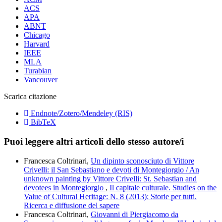
ACS
APA
ABNT
Chicago
Harvard
IEEE
MLA
Turabian
Vancouver
Scarica citazione
Endnote/Zotero/Mendeley (RIS)
BibTeX
Puoi leggere altri articoli dello stesso autore/i
Francesca Coltrinari,
Un dipinto sconosciuto di Vittore
Crivelli: il San Sebastiano e devoti di Montegiorgio / An
unknown painting by Vittore Crivelli: St. Sebastian and
devotees in Montegiorgio
,
Il capitale culturale. Studies on the
Value of Cultural Heritage: N. 8 (2013): Storie per tutti.
Ricerca e diffusione del sapere
Francesca Coltrinari,
Giovanni di Piergiacomo da