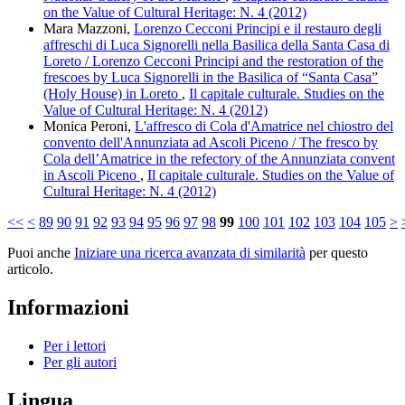
on the Value of Cultural Heritage: N. 4 (2012)
Mara Mazzoni,
Lorenzo Cecconi Principi e il restauro degli
affreschi di Luca Signorelli nella Basilica della Santa Casa di
Loreto / Lorenzo Cecconi Principi and the restoration of the
frescoes by Luca Signorelli in the Basilica of “Santa Casa”
(Holy House) in Loreto
,
Il capitale culturale. Studies on the
Value of Cultural Heritage: N. 4 (2012)
Monica Peroni,
L'affresco di Cola d'Amatrice nel chiostro del
convento dell'Annunziata ad Ascoli Piceno / The fresco by
Cola dell’Amatrice in the refectory of the Annunziata convent
in Ascoli Piceno
,
Il capitale culturale. Studies on the Value of
Cultural Heritage: N. 4 (2012)
<<
<
89
90
91
92
93
94
95
96
97
98
99
100
101
102
103
104
105
>
Puoi anche
Iniziare una ricerca avanzata di similarità
per questo
articolo.
Informazioni
Per i lettori
Per gli autori
Lingua