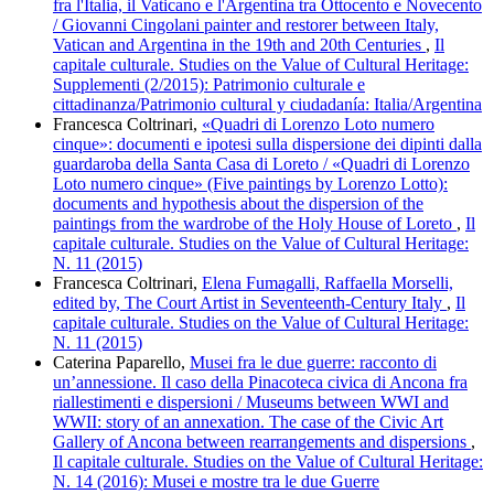
fra l'Italia, il Vaticano e l'Argentina tra Ottocento e Novecento
/ Giovanni Cingolani painter and restorer between Italy,
Vatican and Argentina in the 19th and 20th Centuries
,
Il
capitale culturale. Studies on the Value of Cultural Heritage:
Supplementi (2/2015): Patrimonio culturale e
cittadinanza/Patrimonio cultural y ciudadanía: Italia/Argentina
Francesca Coltrinari,
«Quadri di Lorenzo Loto numero
cinque»: documenti e ipotesi sulla dispersione dei dipinti dalla
guardaroba della Santa Casa di Loreto / «Quadri di Lorenzo
Loto numero cinque» (Five paintings by Lorenzo Lotto):
documents and hypothesis about the dispersion of the
paintings from the wardrobe of the Holy House of Loreto
,
Il
capitale culturale. Studies on the Value of Cultural Heritage:
N. 11 (2015)
Francesca Coltrinari,
Elena Fumagalli, Raffaella Morselli,
edited by, The Court Artist in Seventeenth-Century Italy
,
Il
capitale culturale. Studies on the Value of Cultural Heritage:
N. 11 (2015)
Caterina Paparello,
Musei fra le due guerre: racconto di
un’annessione. Il caso della Pinacoteca civica di Ancona fra
riallestimenti e dispersioni / Museums between WWI and
WWII: story of an annexation. The case of the Civic Art
Gallery of Ancona between rearrangements and dispersions
,
Il capitale culturale. Studies on the Value of Cultural Heritage:
N. 14 (2016): Musei e mostre tra le due Guerre