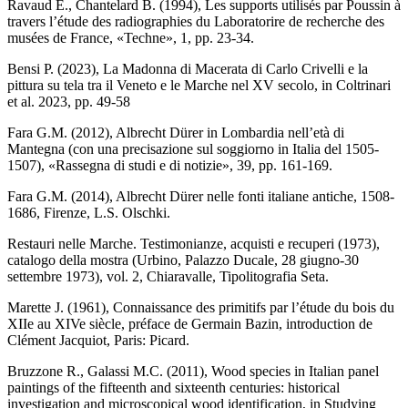
Ravaud E., Chantelard B. (1994), Les supports utilisés par Poussin à
travers l’étude des radiographies du Laboratorire de recherche des
musées de France, «Techne», 1, pp. 23-34.
Bensi P. (2023), La Madonna di Macerata di Carlo Crivelli e la
pittura su tela tra il Veneto e le Marche nel XV secolo, in Coltrinari
et al. 2023, pp. 49-58
Fara G.M. (2012), Albrecht Dürer in Lombardia nell’età di
Mantegna (con una precisazione sul soggiorno in Italia del 1505-
1507), «Rassegna di studi e di notizie», 39, pp. 161-169.
Fara G.M. (2014), Albrecht Dürer nelle fonti italiane antiche, 1508-
1686, Firenze, L.S. Olschki.
Restauri nelle Marche. Testimonianze, acquisti e recuperi (1973),
catalogo della mostra (Urbino, Palazzo Ducale, 28 giugno-30
settembre 1973), vol. 2, Chiaravalle, Tipolitografia Seta.
Marette J. (1961), Connaissance des primitifs par l’étude du bois du
XIIe au XIVe siècle, préface de Germain Bazin, introduction de
Clément Jacquiot, Paris: Picard.
Bruzzone R., Galassi M.C. (2011), Wood species in Italian panel
paintings of the fifteenth and sixteenth centuries: historical
investigation and microscopical wood identification, in Studying