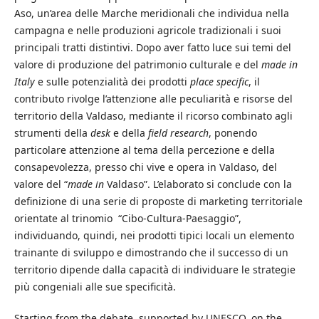
Aso, un’area delle Marche meridionali che individua nella
campagna e nelle produzioni agricole tradizionali i suoi
principali tratti distintivi. Dopo aver fatto luce sui temi del
valore di produzione del patrimonio culturale e del
made in
Italy
e sulle potenzialità dei prodotti
place specific
, il
contributo rivolge l’attenzione alle peculiarità e risorse del
territorio della Valdaso, mediante il ricorso combinato agli
strumenti della
desk
e della
field research
, ponendo
particolare attenzione al tema della percezione e della
consapevolezza, presso chi vive e opera in Valdaso, del
valore del “
made in
Valdaso”. L’elaborato si conclude con la
definizione di una serie di proposte di marketing territoriale
orientate al trinomio “Cibo-Cultura-Paesaggio”,
individuando, quindi, nei prodotti tipici locali un elemento
trainante di sviluppo e dimostrando che il successo di un
territorio dipende dalla capacità di individuare le strategie
più congeniali alle sue specificità.
Starting from the debate, supported by UNESCO, on the