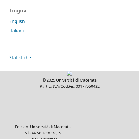
Lingua
English
Italiano
Statistiche
© 2025 Università di Macerata
Partita IVA/Cod.Fis. 00177050432
Edizioni Università di Macerata
Via XX Settembre, 5
62100 Macerata
info.ceum@unimc.it
T. +39 0733 258 6080