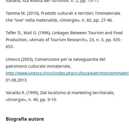
italiano, «La Rivista del Turismo», n. 2, pp. 13-17.
Tamma M. (2010), Prodotti culturali e territori: l’immateriale
che “vive” nella materialità, «Sinergie», n. 82, pp. 27-46.
Tefler D., Wall G. (1996), Linkages Between Tourism and Food
Production, «Annals of Tourism Research», 23, n. 3, pp. 635-
653.
Unesco (2003), Convenzione per la salvaguardia del
patrimonio culturale immateriale,
http://www.unesco.it/cni/index.php/cultura/patrimonioimmater
01.08.2013
Varaldo R. (1999), Dal localismo al marketing territoriale,
«Sinergie», n. 49, pp. 9-10.
Biografia autore