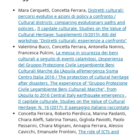
Mara Cerquetti, Concetta Ferrara,
Distretti culturali:
percorsi evolutivi e azioni di policy a confronto /
Cultural districts: comparing evolutionary paths and
policies
,
Il capitale culturale. Studies on the Value of
Cultural Heritage: Supplementi (3/2015): Atti del
workshop "Distretti culturali: esperienze a confronto"
Valentina Bucci, Concetta Ferrara, Antonella Nonnis,
Francesca Pulcini,
La messa in sicurezza dei beni
culturali a seguito di eventi calamitosi. L’esperienza
del Gruppo Protezione Civile Legambiente Beni
Culturali Marche da L’Aquila all’emergenza Sisma
Centro Italia 2016 / The protection of cultural heritage
after disasters. The experience of “Gruppo Protezione
Civile Legambiente Beni Culturali Marche”, from
L’Aquila to 2016 Central Italy earthquake emergency
,
Il capitale culturale. Studies on the Value of Cultural
Heritage: N. 16 (2017): Il paesaggio italiano raccontato
Concetta Ferrara, Roberto Pierdicca, Marina Paolanti,
Chiara Aleffi, Sabrina Tomasi, Gigliola Paviotti, Paolo
Passarini, Chiara Mignani, Annapia Ferrara, Alessio
Cavicchi, Emanuele Frontoni,
The role of ICTs and