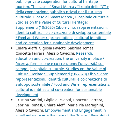
public-private cooperation for cultural heritage
tourism. The case of Smart Marca / Il ruolo delle ICT e
della cooperazione pubblico-privati per il turismo
culturale. Il caso di Smart Marca
,
Il capitale culturale.
Studies on the Value of Cultural Heritage:
Supplementi (10/2020) Cibo e vino: rappresentazioni,
identità culturali e co-creazione di sviluppo sostenibile
/ Food and Wine: representations, cultural identities
and co-creation for sustainable development
Chiara Aleffi, Gigliola Paviotti, Sabrina Tomasi,
Concetta Ferrara, Alessio Cavicchi,
Research,
education and co-creation: the university in place /
Ricerca, formazione e co-creazione: l'università sul
campo
,
Il capitale culturale. Studies on the Value of
Cultural Heritage: Supplementi (10/2020) Cibo e vino:
rappresentazioni, identità culturali e co-creazione di
sviluppo sostenibile / Food and Wine: representations,
cultural identities and co-creation for sustainable
development
Cristina Santini, Gigliola Paviotti, Concetta Ferrara,
Sabrina Tomasi, Chiara Aleffi, Maria Pia Maraghini,
Alessio Cavicchi,
Empowerment and Engagement in
small enterprises – the case of the Tuscan Wine Hub /