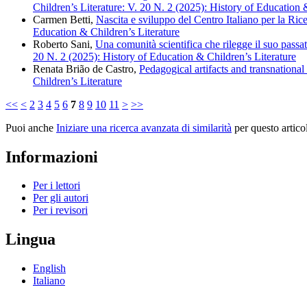
Children’s Literature: V. 20 N. 2 (2025): History of Education 
Carmen Betti,
Nascita e sviluppo del Centro Italiano per la Ri
Education & Children’s Literature
Roberto Sani,
Una comunità scientifica che rilegge il suo passat
20 N. 2 (2025): History of Education & Children’s Literature
Renata Brião de Castro,
Pedagogical artifacts and transnationa
Children’s Literature
<<
<
2
3
4
5
6
7
8
9
10
11
>
>>
Puoi anche
Iniziare una ricerca avanzata di similarità
per questo artico
Informazioni
Per i lettori
Per gli autori
Per i revisori
Lingua
English
Italiano