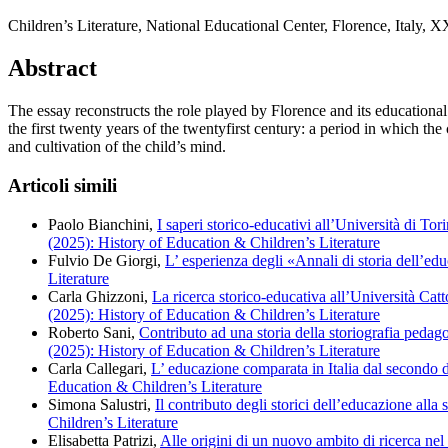
Children’s Literature, National Educational Center, Florence, Italy,
Abstract
The essay reconstructs the role played by Florence and its educational tr
the first twenty years of the twentyfirst century: a period in which th
and cultivation of the child’s mind.
Articoli simili
Paolo Bianchini,
I saperi storico-educativi all’Università di Tori
(2025): History of Education & Children’s Literature
Fulvio De Giorgi,
L’ esperienza degli «Annali di storia dell’edu
Literature
Carla Ghizzoni,
La ricerca storico-educativa all’Università Cat
(2025): History of Education & Children’s Literature
Roberto Sani,
Contributo ad una storia della storiografia pedag
(2025): History of Education & Children’s Literature
Carla Callegari,
L’ educazione comparata in Italia dal secondo d
Education & Children’s Literature
Simona Salustri,
Il contributo degli storici dell’educazione alla s
Children’s Literature
Elisabetta Patrizi,
Alle origini di un nuovo ambito di ricerca nel