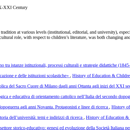
 XX-XXI Century
adition at various levels (institutional, editorial, and university), espe
e cultural role, with respect to children’s literature, was both changing 
no tra istanze istituzionali, processi culturali e strategie didattiche (18
cazione e delle istituzioni scolastiche»
,
History of Education & Children
tolica del Sacro Cuore di Milano dagli anni Ottanta agli inizi del XXI s
ogica e educativa di orientamento cattolico nell’Italia del secondo dopo
opoguerra agli anni Novanta. Protagonisti e linee di ricerca
,
History of
toria dell’università: temi e indirizzi di ricerca
,
History of Education & 
 settore storico-educativo: genesi ed evoluzione della Società Italiana 