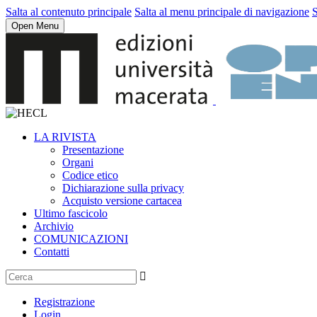
Salta al contenuto principale
Salta al menu principale di navigazione
S
Open Menu
LA RIVISTA
Presentazione
Organi
Codice etico
Dichiarazione sulla privacy
Acquisto versione cartacea
Ultimo fascicolo
Archivio
COMUNICAZIONI
Contatti
Registrazione
Login