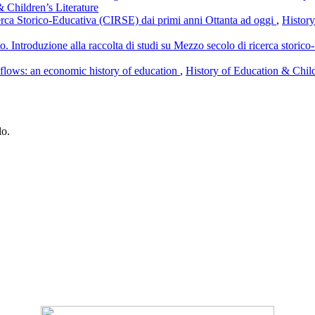
& Children’s Literature
cerca Storico-Educativa (CIRSE) dai primi anni Ottanta ad oggi
,
History
o. Introduzione alla raccolta di studi su Mezzo secolo di ricerca storico-
l flows: an economic history of education
,
History of Education & Child
lo.