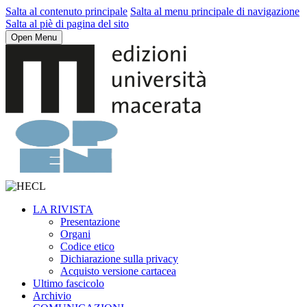
Salta al contenuto principale
Salta al menu principale di navigazione
Salta al piè di pagina del sito
Open Menu
LA RIVISTA
Presentazione
Organi
Codice etico
Dichiarazione sulla privacy
Acquisto versione cartacea
Ultimo fascicolo
Archivio