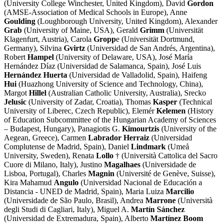
(University College Winchester, United Kingdom), David
Gordon
(AMSE-Association of Medical Schools in Europe), Anne
Goulding
(Loughborough University, United Kingdom), Alexander
Grab
(University of Maine, USA), Gerald
Grimm
(Universität
Klagenfurt, Austria), Carola
Gropp
e (Universität Dortmund,
Germany), Silvina
Gvirtz
(Universidad de San Andrés, Argentina),
Robert
Hampel
(University of Delaware, USA), José María
Hernández Díaz (Universidad de Salamanca, Spain), José Luis
Hernández Huerta
(Universidad de Valladolid, Spain), Haifeng
Hui
(Huazhong University of Science and Technology, China),
Margot
Hillel
(Australian Catholic University, Australia), Srecko
Jelusic
(University of Zadar, Croatia), Thomas
Kasper
(Technical
University of Liberec, Czech Republic), Elemér
Kelemen
(History
of Education Subcommittee of the Hungarian Academy of Sciences
– Budapest, Hungary), Panagiotis G.
Kimourtzis
(University of the
Aegean, Greece), Carmen
Labrador Herraiz
(Universidad
Complutense de Madrid, Spain), Daniel
Lindmark
(Umeå
University, Sweden), Renata
Lollo
† (Università Cattolica del Sacro
Cuore di Milano, Italy), Justino
Magalhaes
(Universidade de
Lisboa, Portugal), Charles
Magnin
(Université de Genève, Suisse),
Kira Mahamud
Angulo
(Universidad Nacional de Educación a
Distancia - UNED de Madrid, Spain), Maria Luiza
Marcilio
(Universidade de São Paulo, Brasil), Andrea
Marrone
(Università
degli Studi di Cagliari, Italy), Miguel A.
Martín Sánchez
(Universidad de Extremadura, Spain), Alberto
Martínez Boom