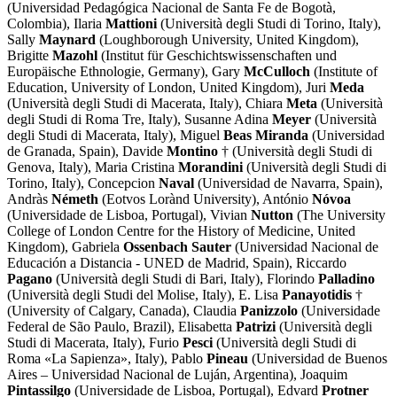
(Universidad Pedagógica Nacional de Santa Fe de Bogotà,
Colombia), Ilaria
Mattioni
(Università degli Studi di Torino, Italy),
Sally
Maynard
(Loughborough University, United Kingdom),
Brigitte
Mazohl
(Institut für Geschichtswissenschaften und
Europäische Ethnologie, Germany), Gary
McCulloch
(Institute of
Education, University of London, United Kingdom), Juri
Meda
(Università degli Studi di Macerata, Italy), Chiara
Meta
(Università
degli Studi di Roma Tre, Italy), Susanne Adina
Meyer
(Università
degli Studi di Macerata, Italy), Miguel
Beas Miranda
(Universidad
de Granada, Spain), Davide
Montino
† (Università degli Studi di
Genova, Italy), Maria Cristina
Morandini
(Università degli Studi di
Torino, Italy), Concepcion
Naval
(Universidad de Navarra, Spain),
Andràs
Németh
(Eotvos Lorànd University), António
Nóvoa
(Universidade de Lisboa, Portugal), Vivian
Nutton
(The University
College of London Centre for the History of Medicine, United
Kingdom), Gabriela
Ossenbach Sauter
(Universidad Nacional de
Educación a Distancia - UNED de Madrid, Spain), Riccardo
Pagano
(Università degli Studi di Bari, Italy), Florindo
Palladino
(Università degli Studi del Molise, Italy), E. Lisa
Panayotidis
†
(University of Calgary, Canada), Claudia
Panizzolo
(Universidade
Federal de São Paulo, Brazil), Elisabetta
Patrizi
(Università degli
Studi di Macerata, Italy), Furio
Pesci
(Università degli Studi di
Roma «La Sapienza», Italy), Pablo
Pineau
(Universidad de Buenos
Aires – Universidad Nacional de Luján, Argentina), Joaquim
Pintassilgo
(Universidade de Lisboa, Portugal), Edvard
Protner