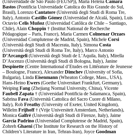
(Universidade de São Paulo (FEUSP)), Maria Helena
Camara
Bastos
(Pontificia Universidade Catolica do Rio Grande do Sul,
Brasil), Lorenzo
Cantatore
(Università degli Studi di Roma Tre,
Italy), Antonio
Castillo Gómez
(Universidad de Alcalá, Spain), Luis
Octavio
Celis Muñoz
(Universidad Católica de Chile – Santiago,
Chile), Alain
Choppin
† (Institut National de Recherche
Pédagogique – Paris, France), Maria Carmen
Colmenar Orzaes
(Universidad Complutense de Madrid, Spain), Michele
Corsi
(Università degli Studi di Macerata, Italy), Simona
Costa
(Università degli Studi di Roma Tre, Italy), Marco Antonio
D’Arcangeli
(Università degli Studi de L’Aquila, Italy), Mirella
D’Ascenzo (Università degli Studi di Bologna, Italy), Janine
Despinette
(Centre International d’Etudes en Littérature de Jeunesse
– Boulogne, France), Alexander
Dimchev
(University of Sofia,
Bulgaria), Linda
Eisenmann
(Wheaton College, Mass., USA),
Hans-Heino
Ewers
(Goethe Universitaet Frankfurt, Germany),
Weiping
Fang
(Zhejiang Normal University, China), Vicente
Faubell Zapata
† (Universidad Pontificia de Salamanca, Spain),
Sabrina
Fava
(Università Cattolica del Sacro Cuore di Milano,
Italy), Rob
Freathy
(University of Exeter, United Kingdom),
Willelm
Frijhoff
† (Vrije Universiteit Amsterdam, Netherlands),
Monica
Galfrè
(Università degli Studi di Firenze, Italy), Jaime
García Padrino
(Universidad Complutense de Madrid, Spain),
Zohreh
Ghaeni
(The Institute for Research on the History of
Children’s Literature in Iran, Tehran-Iran), Joyce
Goodman