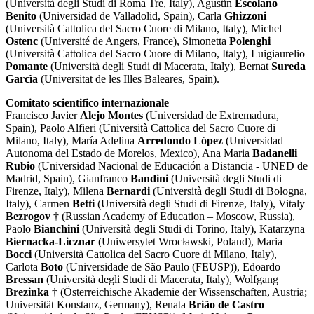
(Università degli Studi di Roma Tre, Italy), Agustín
Escolano
Benito
(Universidad de Valladolid, Spain), Carla
Ghizzoni
(Università Cattolica del Sacro Cuore di Milano, Italy), Michel
Ostenc
(Université de Angers, France), Simonetta
Polenghi
(Università Cattolica del Sacro Cuore di Milano, Italy), Luigiaurelio
Pomante
(Università degli Studi di Macerata, Italy), Bernat
Sureda
Garcìa
(Universitat de les Illes Baleares, Spain).
Comitato scientifico internazionale
Francisco Javier
Alejo Montes
(Universidad de Extremadura,
Spain), Paolo Alfieri (Università Cattolica del Sacro Cuore di
Milano, Italy), María Adelina
Arredondo López
(Universidad
Autonoma del Estado de Morelos, Mexico), Ana Maria
Badanelli
Rubio
(Universidad Nacional de Educación a Distancia - UNED de
Madrid, Spain), Gianfranco
Bandini
(Università degli Studi di
Firenze, Italy), Milena
Bernardi
(Università degli Studi di Bologna,
Italy), Carmen
Betti
(Università degli Studi di Firenze, Italy), Vitaly
Bezrogov
† (Russian Academy of Education – Moscow, Russia),
Paolo
Bianchini
(Università degli Studi di Torino, Italy), Katarzyna
Biernacka-Licznar
(Uniwersytet Wrocławski, Poland), Maria
Bocci
(Università Cattolica del Sacro Cuore di Milano, Italy),
Carlota
Boto
(Universidade de São Paulo (FEUSP)), Edoardo
Bressan
(Università degli Studi di Macerata, Italy), Wolfgang
Brezinka
† (Österreichische Akademie der Wissenschaften, Austria;
Universität Konstanz, Germany), Renata
Brião de Castro