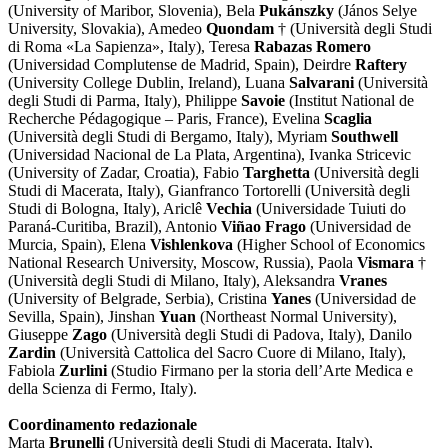
(University of Maribor, Slovenia), Bela
Pukánszky
(János Selye
University, Slovakia), Amedeo
Quondam
† (Università degli Studi
di Roma «La Sapienza», Italy), Teresa
Rabazas Romero
(Universidad Complutense de Madrid, Spain), Deirdre
Raftery
(University College Dublin, Ireland), Luana
Salvarani
(Università
degli Studi di Parma, Italy), Philippe
Savoie
(Institut National de
Recherche Pédagogique – Paris, France), Evelina
Scaglia
(Università degli Studi di Bergamo, Italy), Myriam
Southwell
(Universidad Nacional de La Plata, Argentina), Ivanka Stricevic
(University of Zadar, Croatia), Fabio
Targhetta
(Università degli
Studi di Macerata, Italy), Gianfranco Tortorelli (Università degli
Studi di Bologna, Italy), Ariclê
Vechia
(Universidade Tuiuti do
Paraná-Curitiba, Brazil), Antonio
Viñao Frago
(Universidad de
Murcia, Spain), Elena
Vishlenkova
(Higher School of Economics
National Research University, Moscow, Russia), Paola
Vismara
†
(Università degli Studi di Milano, Italy), Aleksandra
Vranes
(University of Belgrade, Serbia), Cristina
Yanes
(Universidad de
Sevilla, Spain),
Jinshan
Yuan
(Northeast Normal University),
Giuseppe
Zago
(Università degli Studi di Padova, Italy), Danilo
Zardin
(Università Cattolica del Sacro Cuore di Milano, Italy),
Fabiola
Zurlini
(Studio Firmano per la storia dell’Arte Medica e
della Scienza di Fermo, Italy).
Coordinamento redazionale
Marta
Brunelli
(Università degli Studi di Macerata, Italy),