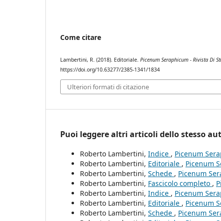
Come citare
Lambertini, R. (2018). Editoriale.
Picenum Seraphicum - Rivista Di Stu
https://doi.org/10.63277/2385-1341/1834
Ulteriori formati di citazione
Puoi leggere altri articoli dello stesso au
Roberto Lambertini,
Indice
,
Picenum Seraph
Roberto Lambertini,
Editoriale
,
Picenum Ser
Roberto Lambertini,
Schede
,
Picenum Serap
Roberto Lambertini,
Fascicolo completo
,
P
Roberto Lambertini,
Indice
,
Picenum Seraph
Roberto Lambertini,
Editoriale
,
Picenum Ser
Roberto Lambertini,
Schede
,
Picenum Serap