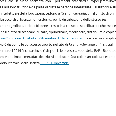
cess
, che in piena coerenza con i più recenti standard europei, promuov
i e alla loro fruizione da parte di tutte le persone interessate. Gli autori/Le au
intellettuale della loro opera, cedono a
Picenum Seraphicum
il diritto di pri
ri accordi di licenza non esclusiva per la distribuzione dello stesso (es.
na monografia) e/o ripubblicarne il testo in altra sede, specificando che esso è
 il diritto di scaricare, riusare, ripubblicare, modificare, distribuire o copiar
ive Commons Attribution-Sharealike 4.0 International
). Tale licenza si applic
ivio è disponibile ad accesso aperto nel sito di
Picenum Seraphicum
), sia agli
ima del 2014 (il cui archivio è disponibile presso la sede della BAP - Bibliote
a Marittima). I metadati descrittivi di ciascun fascicolo e articolo (ad esemp
ondo i termini della licenza
CC0 1.0 Universale
.