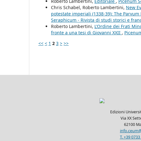
Roberto Lambertini,
Editoriale
,
Picenum Ser
Chris Schabel, Roberto Lambertini,
New Evi
potestate imperiali (1338-39): The Parvum
Seraphicum - Rivista di studi storici e fran
Roberto Lambertini,
L’Ordine dei Frati Mi
fronte a una tesi di Giovanni XXII
,
Picenum 
<<
<
1
2
3
>
>>
Edizioni Univers
Via XX Set
62100 Ma
info.ceum@
T. +39 0733