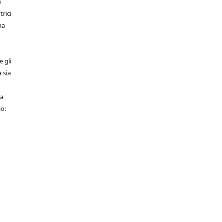
e
trici
ma
e gli
a sia
ca
io: