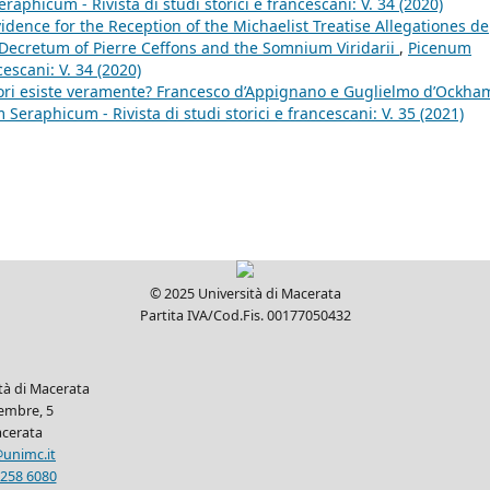
aphicum - Rivista di studi storici e francescani: V. 34 (2020)
dence for the Reception of the Michaelist Treatise Allegationes de
 Decretum of Pierre Ceffons and the Somnium Viridarii
,
Picenum
cescani: V. 34 (2020)
nori esiste veramente? Francesco d’Appignano e Guglielmo d’Ockha
Seraphicum - Rivista di studi storici e francescani: V. 35 (2021)
© 2025 Università di Macerata
Partita IVA/Cod.Fis. 00177050432
ità di Macerata
tembre, 5
cerata
unimc.it
 258 6080