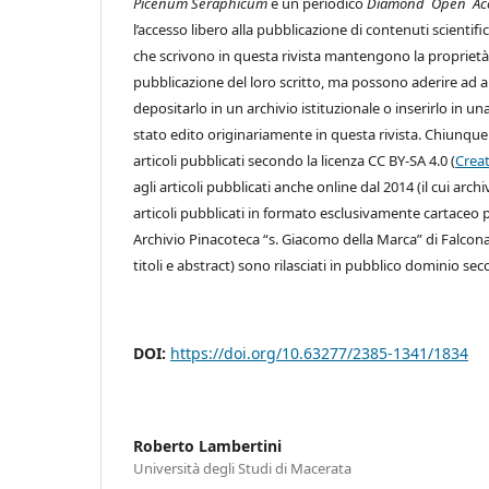
Picenum Seraphicum
è un periodico
Diamond Open Ac
l’accesso libero alla pubblicazione di contenuti scientific
che scrivono in questa rivista mantengono la proprietà 
pubblicazione del loro scritto, ma possono aderire ad alt
depositarlo in un archivio istituzionale o inserirlo in u
stato edito originariamente in questa rivista. Chiunque ha
articoli pubblicati secondo la licenza CC BY-SA 4.0 (
Creat
agli articoli pubblicati anche online dal 2014 (il cui arch
articoli pubblicati in formato esclusivamente cartaceo pr
Archivio Pinacoteca “s. Giacomo della Marca” di Falconar
titoli e abstract) sono rilasciati in pubblico dominio sec
DOI:
https://doi.org/10.63277/2385-1341/1834
Roberto Lambertini
Università degli Studi di Macerata