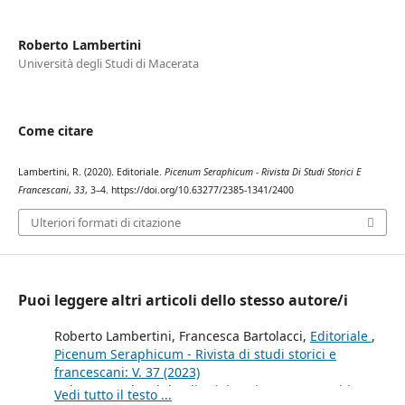
Roberto Lambertini
Università degli Studi di Macerata
Come citare
Lambertini, R. (2020). Editoriale.
Picenum Seraphicum - Rivista Di Studi Storici E
Francescani
,
33
, 3–4. https://doi.org/10.63277/2385-1341/2400
Ulteriori formati di citazione
Puoi leggere altri articoli dello stesso autore/i
Roberto Lambertini, Francesca Bartolacci,
Editoriale
,
Picenum Seraphicum - Rivista di studi storici e
francescani: V. 37 (2023)
Roberto Lambertini,
Editoriale
,
Picenum Seraphicum -
Vedi tutto il testo ...