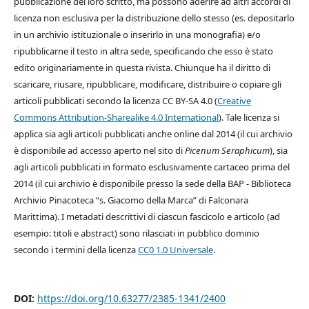
pubblicazione del loro scritto, ma possono aderire ad altri accordi di
licenza non esclusiva per la distribuzione dello stesso (es. depositarlo
in un archivio istituzionale o inserirlo in una monografia) e/o
ripubblicarne il testo in altra sede, specificando che esso è stato
edito originariamente in questa rivista. Chiunque ha il diritto di
scaricare, riusare, ripubblicare, modificare, distribuire o copiare gli
articoli pubblicati secondo la licenza CC BY-SA 4.0 (
Creative
Commons Attribution-Sharealike 4.0 International
). Tale licenza si
applica sia agli articoli pubblicati anche online dal 2014 (il cui archivio
è disponibile ad accesso aperto nel sito di
Picenum Seraphicum
), sia
agli articoli pubblicati in formato esclusivamente cartaceo prima del
2014 (il cui archivio è disponibile presso la sede della BAP - Biblioteca
Archivio Pinacoteca “s. Giacomo della Marca” di Falconara
Marittima). I metadati descrittivi di ciascun fascicolo e articolo (ad
esempio: titoli e abstract) sono rilasciati in pubblico dominio
secondo i termini della licenza
CC0 1.0 Universale
.
DOI:
https://doi.org/10.63277/2385-1341/2400