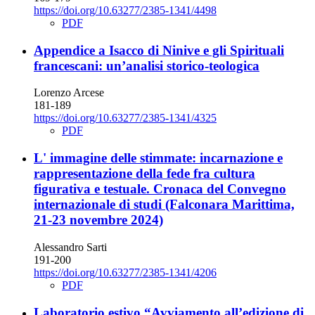
https://doi.org/10.63277/2385-1341/4498
PDF
Appendice a Isacco di Ninive e gli Spirituali
francescani: un’analisi storico-teologica
Lorenzo Arcese
181-189
https://doi.org/10.63277/2385-1341/4325
PDF
L' immagine delle stimmate: incarnazione e
rappresentazione della fede fra cultura
figurativa e testuale. Cronaca del Convegno
internazionale di studi (Falconara Marittima,
21-23 novembre 2024)
Alessandro Sarti
191-200
https://doi.org/10.63277/2385-1341/4206
PDF
Laboratorio estivo “Avviamento all’edizione di