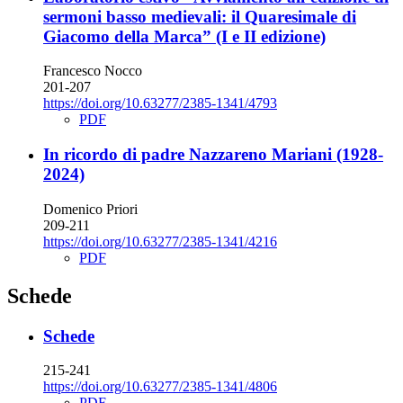
sermoni basso medievali: il Quaresimale di
Giacomo della Marca” (I e II edizione)
Francesco Nocco
201-207
https://doi.org/10.63277/2385-1341/4793
PDF
In ricordo di padre Nazzareno Mariani (1928-
2024)
Domenico Priori
209-211
https://doi.org/10.63277/2385-1341/4216
PDF
Schede
Schede
215-241
https://doi.org/10.63277/2385-1341/4806
PDF