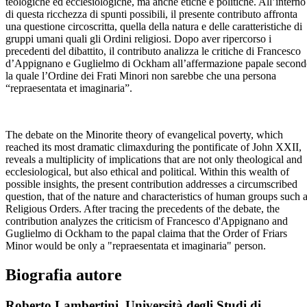
teologiche ed ecclesiologiche, ma anche etiche e politiche. All’interno
di questa ricchezza di spunti possibili, il presente contributo affronta
una questione circoscritta, quella della natura e delle caratteristiche di
gruppi umani quali gli Ordini religiosi. Dopo aver ripercorso i
precedenti del dibattito, il contributo analizza le critiche di Francesco
d’Appignano e Guglielmo di Ockham all’affermazione papale secon
la quale l’Ordine dei Frati Minori non sarebbe che una persona
“repraesentata et imaginaria”.
The debate on the Minorite theory of evangelical poverty, which
reached its most dramatic climaxduring the pontificate of John XXII,
reveals a multiplicity of implications that are not only theological and
ecclesiological, but also ethical and political. Within this wealth of
possible insights, the present contribution addresses a circumscribed
question, that of the nature and characteristics of human groups such 
Religious Orders. After tracing the precedents of the debate, the
contribution analyzes the criticism of Francesco d'Appignano and
Guglielmo di Ockham to the papal claima that the Order of Friars
Minor would be only a "repraesentata et imaginaria" person.
Biografia autore
Roberto Lambertini,
Università degli Studi di