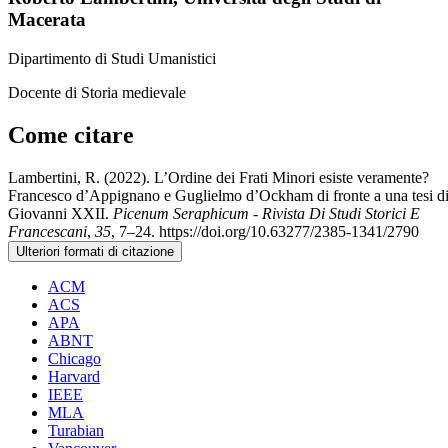
Macerata
Dipartimento di Studi Umanistici
Docente di Storia medievale
Come citare
Lambertini, R. (2022). L’Ordine dei Frati Minori esiste veramente?
Francesco d’Appignano e Guglielmo d’Ockham di fronte a una tesi d
Giovanni XXII.
Picenum Seraphicum - Rivista Di Studi Storici E
Francescani
,
35
, 7–24. https://doi.org/10.63277/2385-1341/2790
Ulteriori formati di citazione
ACM
ACS
APA
ABNT
Chicago
Harvard
IEEE
MLA
Turabian