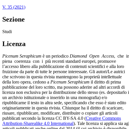
V. 35 (2021)
Sezione
Studi
Licenza
Picenum Seraphicum
è un periodico
Diamond Open Access
, che i
piena coerenza con i più recenti standard europei, promuove
l’accesso libero alla pubblicazione di contenuti scientifici e alla loro
fruizione da parte di tutte le persone interessate. Gli autori/Le autrici
che scrivono in questa rivista mantengono la proprietà intellettuale
della loro opera, cedono a
Picenum Seraphicum
il diritto di prima
pubblicazione del loro scritto, ma possono aderire ad altri accordi di
licenza non esclusiva per la distribuzione dello stesso (es. depositarlo 
un archivio istituzionale o inserirlo in una monografia) e/o
ripubblicarne il testo in altra sede, specificando che esso è stato edito
originariamente in questa rivista. Chiunque ha il diritto di scaricare,
riusare, ripubblicare, modificare, distribuire o copiare gli articoli
pubblicati secondo la licenza CC BY-SA 4.0 (
Creative Commons
Attribution-Sharealike 4.0 International
). Tale licenza si applica sia ag
articoli pubblicati anche online dal 2014 (il cui archivio è disponibile