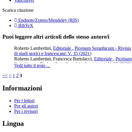
Vancouver
Scarica citazione
Endnote/Zotero/Mendeley (RIS)
BibTeX
Puoi leggere altri articoli dello stesso autore/i
Roberto Lambertini,
Editoriale
,
Picenum Seraphicum - Rivista
di studi storici e francescani: V. 35 (2021)
Roberto Lambertini, Francesca Bartolacci,
Editoriale
,
Picenum
Seraphicum - Rivista di studi storici e francescani: V. 36 (2022)
Vedi tutto il testo ...
Roberto Lambertini,
Editoriale
,
Picenum Seraphicum - Rivista
di studi storici e francescani: V. 38 (2024)
<<
<
1
2
3
Roberto Lambertini, Francesca Bartolacci,
Editoriale
,
Picenum
Seraphicum - Rivista di studi storici e francescani: V. 39 (2025)
Informazioni
Per i lettori
Per gli autori
Per i revisori
Lingua