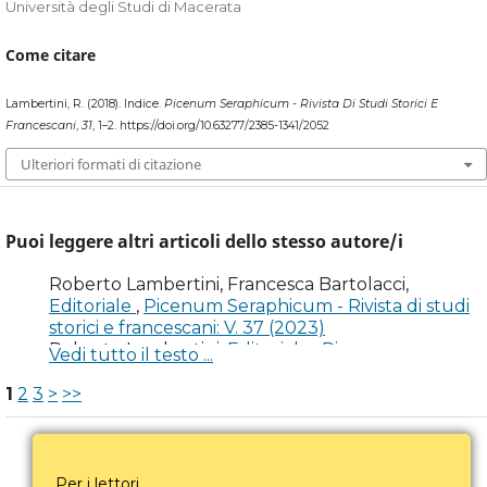
Università degli Studi di Macerata
Come citare
Lambertini, R. (2018). Indice.
Picenum Seraphicum - Rivista Di Studi Storici E
Francescani
,
31
, 1–2. https://doi.org/10.63277/2385-1341/2052
Ulteriori formati di citazione
Puoi leggere altri articoli dello stesso autore/i
Roberto Lambertini, Francesca Bartolacci,
Editoriale
,
Picenum Seraphicum - Rivista di studi
storici e francescani: V. 37 (2023)
Roberto Lambertini,
Editoriale
,
Picenum
Vedi tutto il testo ...
Seraphicum - Rivista di studi storici e francescani: V.
29 (2014)
1
2
3
>
>>
Roberto Lambertini,
Ricordando Romana
Martorelli
,
Picenum Seraphicum - Rivista di studi
storici e francescani: V. 29 (2014)
Roberto Lambertini,
Schede
,
Picenum
Per i lettori