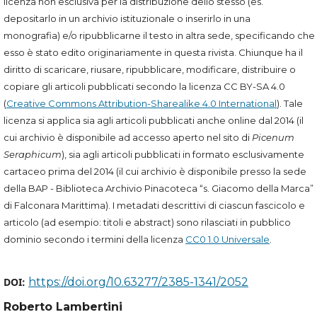
licenza non esclusiva per la distribuzione dello stesso (es.
depositarlo in un archivio istituzionale o inserirlo in una
monografia) e/o ripubblicarne il testo in altra sede, specificando che
esso è stato edito originariamente in questa rivista. Chiunque ha il
diritto di scaricare, riusare, ripubblicare, modificare, distribuire o
copiare gli articoli pubblicati secondo la licenza CC BY-SA 4.0
(
Creative Commons Attribution-Sharealike 4.0 International
). Tale
licenza si applica sia agli articoli pubblicati anche online dal 2014 (il
cui archivio è disponibile ad accesso aperto nel sito di
Picenum
Seraphicum
), sia agli articoli pubblicati in formato esclusivamente
cartaceo prima del 2014 (il cui archivio è disponibile presso la sede
della BAP - Biblioteca Archivio Pinacoteca “s. Giacomo della Marca”
di Falconara Marittima). I metadati descrittivi di ciascun fascicolo e
articolo (ad esempio: titoli e abstract) sono rilasciati in pubblico
dominio secondo i termini della licenza
CC0 1.0 Universale
.
DOI:
https://doi.org/10.63277/2385-1341/2052
Roberto Lambertini