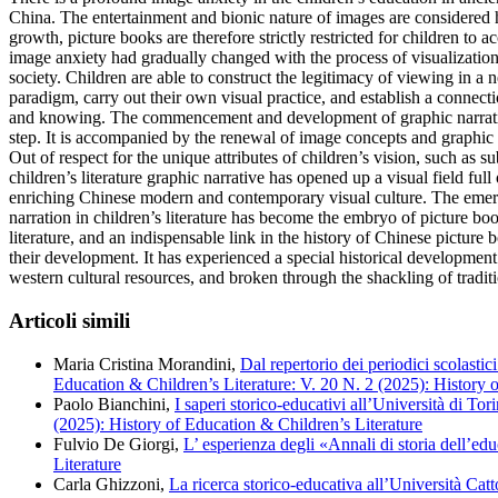
China. The entertainment and bionic nature of images are considered h
growth, picture books are therefore strictly restricted for children to a
image anxiety had gradually changed with the process of visualizati
society. Children are able to construct the legitimacy of viewing in a 
paradigm, carry out their own visual practice, and establish a connec
and knowing. The commencement and development of graphic narrati
step. It is accompanied by the renewal of image concepts and graphic
Out of respect for the unique attributes of children’s vision, such as su
children’s literature graphic narrative has opened up a visual field full
enriching Chinese modern and contemporary visual culture. The emer
narration in children’s literature has become the embryo of picture bo
literature, and an indispensable link in the history of Chinese picture 
their development. It has experienced a special historical developmen
western cultural resources, and broken through the shackling of tradit
Articoli simili
Maria Cristina Morandini,
Dal repertorio dei periodici scolastic
Education & Children’s Literature: V. 20 N. 2 (2025): History 
Paolo Bianchini,
I saperi storico-educativi all’Università di Tori
(2025): History of Education & Children’s Literature
Fulvio De Giorgi,
L’ esperienza degli «Annali di storia dell’edu
Literature
Carla Ghizzoni,
La ricerca storico-educativa all’Università Cat