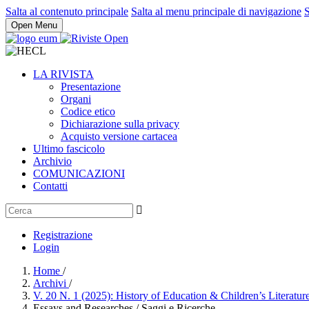
Salta al contenuto principale
Salta al menu principale di navigazione
S
Open Menu
LA RIVISTA
Presentazione
Organi
Codice etico
Dichiarazione sulla privacy
Acquisto versione cartacea
Ultimo fascicolo
Archivio
COMUNICAZIONI
Contatti
Registrazione
Login
Home
/
Archivi
/
V. 20 N. 1 (2025): History of Education & Children’s Literatur
Essays and Researches / Saggi e Ricerche