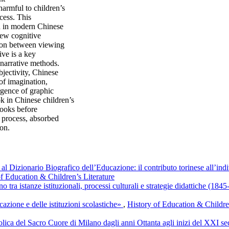
armful to children’s
ccess. This
on in modern Chinese
new cognitive
tion between viewing
ve is a key
 narrative methods.
bjectivity, Chinese
 of imagination,
gence of graphic
ok in Chinese children’s
books before
t process, absorbed
ion.
i al Dizionario Biografico dell’Educazione: il contributo torinese all’in
of Education & Children’s Literature
no tra istanze istituzionali, processi culturali e strategie didattiche (18
cazione e delle istituzioni scolastiche»
,
History of Education & Children
tolica del Sacro Cuore di Milano dagli anni Ottanta agli inizi del XXI s