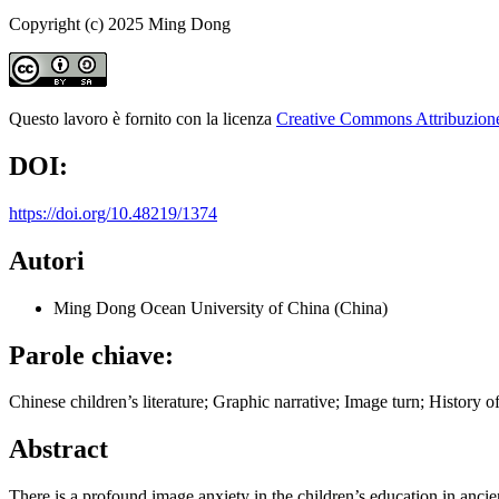
Copyright (c) 2025 Ming Dong
Questo lavoro è fornito con la licenza
Creative Commons Attribuzione 
DOI:
https://doi.org/10.48219/1374
Autori
Ming Dong
Ocean University of China (China)
Parole chiave:
Chinese children’s literature; Graphic narrative; Image turn; History of
Abstract
There is a profound image anxiety in the children’s education in ancie