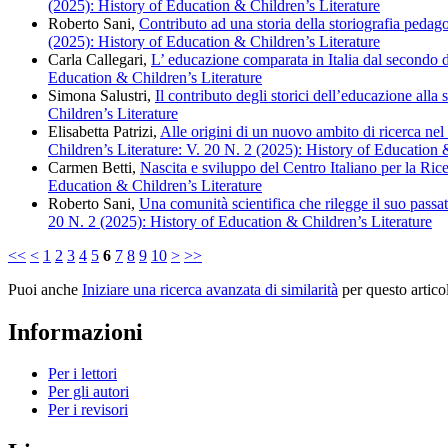
(2025): History of Education & Children’s Literature
Roberto Sani,
Contributo ad una storia della storiografia pedag
(2025): History of Education & Children’s Literature
Carla Callegari,
L’ educazione comparata in Italia dal secondo d
Education & Children’s Literature
Simona Salustri,
Il contributo degli storici dell’educazione alla s
Children’s Literature
Elisabetta Patrizi,
Alle origini di un nuovo ambito di ricerca nel
Children’s Literature: V. 20 N. 2 (2025): History of Education 
Carmen Betti,
Nascita e sviluppo del Centro Italiano per la Ri
Education & Children’s Literature
Roberto Sani,
Una comunità scientifica che rilegge il suo passat
20 N. 2 (2025): History of Education & Children’s Literature
<<
<
1
2
3
4
5
6
7
8
9
10
>
>>
Puoi anche
Iniziare una ricerca avanzata di similarità
per questo artico
Informazioni
Per i lettori
Per gli autori
Per i revisori