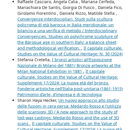
Raffaele Casciaro, Angela Calia , Mariana Cerfeda,
Mariachiara De Santis, Giorgia Di Fusco , Daniela Fico,
Girolamo Fiorentino , Daniela Rizzo, Matilde Stella ,
Convergenze interdiscipliari. Studi sulla scultura
policroma di età barocca in Italia meridionale: un
bilancio e una verifica di metodo / Interdisciplinary
Convergencies. Studies on polychrome sculpture of
the Baroque age in southern Italy: a balance sheet
and methodological verification.
,
Il capitale culturale.
Studies on the Value of Cultural Heritage: N. 30 (2024)
Stefania Cretella,
I bronzi artistici all’Esposizione
Nazionale di Milano del 1881/ Bronze artworks at the
Milan National Exhibition in 1881
,
Il capitale
culturale. Studies on the Value of Cultural Heritage:
Supplementi 17/2024: La nuova età del bronzo.
Fonderie artistiche nell’Italia post-unitaria (1861-1915)
Patrimonio d’arte, d’impresa e di tecnologia
Sharon Haya Hecker,
Un nuovo approccio allo studio
delle fusioni in cera persa: Medardo Rosso e l’utilizzo
delle scansioni 3D / A new approach to the study of
lost-wax castings: Medardo Rosso and the use of 3D
scans
,
Il capitale culturale. Studies on the Value of
Cultural Heritage: Supplementi 17/2024: La nuova età