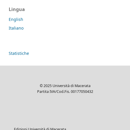
Lingua
English
Italiano
Statistiche
© 2025 Università di Macerata
Partita IVA/Cod.Fis. 00177050432
Edizioni Università di Macerata
Via XX Settembre, 5
62100 Macerata