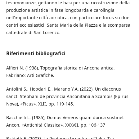
testimonianze, gettando le basi per una ricostruzione della
produzione artistica in fase longobarda e carolingia
nell’importante città adriatica, con particolare focus su due
centri ecclesiastici: Santa Maria della Piazza e la scomparsa
cattedrale di San Lorenzo.
Riferimenti bibliografici
Alfieri N. (1938), Topografia storica di Ancona antica,
Fabriano: Arti Grafiche.
Antolini S., Hobdari E., Marano Y.A. (2022), Un diaconus
sancti Stephani de provincia Anconitana a Scampis (Epirus
Nova), «Picus», XLII, pp. 119-145.
Bacchielli L. (1985), Domus Veneris quam dorica sustinet
Ancon, «Antichità Classica», XXXVII, pp. 106-137
Baldetti E. (2003), La Pentapoli bizantina d’Italia. Tra