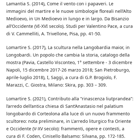
Lamantia S. (2014), Come il vento con i papaveri. Le
immagini del martire e le nuove simbologie floreali nell’Alto
Medioevo, in Un Medioevo in lungo e in largo. Da Bisanzio
all’Occidente (VI-XVI secolo). Studi per Valentino Pace, a cura
di V. Cammelliti, A. Trivellone, Pisa, pp. 41-50.
Lomartire S. (2017), La scultura nella Langobardia maior, in
Longobardi. Un popolo che cambia la storia, catalogo della
mostra (Pavia, Castello Visconteo, 1° settembre - 3 dicembre
Napoli, 15 dicembre 2017-26 marzo 2018; San Pietroburgo,
aprile-luglio 2018), I, Saggi, a cura di G.P. Brogiolo, F.
Marazzi, C. Giostra, Milano: Skira, pp. 303 – 309.
Lomartire S. (2021), Contributo alla “rinascenza liutprandea”:
l’arredo dell’antica chiesa di Sant’Anastasio nel palatium
longobardo di Corteolona alla luce di un nuovo frammento
scultoreo: nota preliminare, in L'arredo liturgico fra Oriente
e Occidente (V-XV secolo): frammenti, opere e contesti, a
cura di F. Coden, Cinisello Balsamo: Silvana, pp. 172-185.