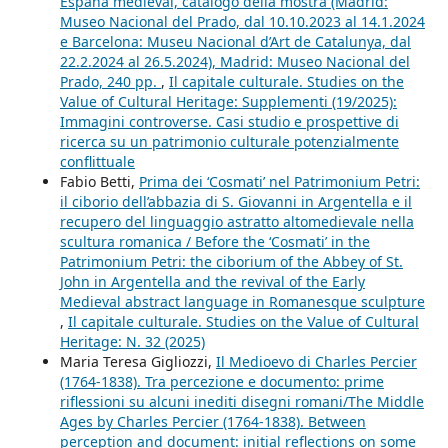
España medieval, catalogo della mostra (Madrid:
Museo Nacional del Prado, dal 10.10.2023 al 14.1.2024
e Barcelona: Museu Nacional d’Art de Catalunya, dal
22.2.2024 al 26.5.2024), Madrid: Museo Nacional del
Prado, 240 pp.
,
Il capitale culturale. Studies on the
Value of Cultural Heritage: Supplementi (19/2025):
Immagini controverse. Casi studio e prospettive di
ricerca su un patrimonio culturale potenzialmente
conflittuale
Fabio Betti,
Prima dei ‘Cosmati’ nel Patrimonium Petri:
il ciborio dell’abbazia di S. Giovanni in Argentella e il
recupero del linguaggio astratto altomedievale nella
scultura romanica / Before the ‘Cosmati’ in the
Patrimonium Petri: the ciborium of the Abbey of St.
John in Argentella and the revival of the Early
Medieval abstract language in Romanesque sculpture
,
Il capitale culturale. Studies on the Value of Cultural
Heritage: N. 32 (2025)
Maria Teresa Gigliozzi,
Il Medioevo di Charles Percier
(1764-1838). Tra percezione e documento: prime
riflessioni su alcuni inediti disegni romani/The Middle
Ages by Charles Percier (1764-1838). Between
perception and document: initial reflections on some