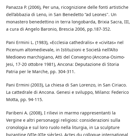
Panazza P. (2006), Per una, ricognizione delle fonti artistiche
dell’abbazia di Leno, in San Benedetto “ad Leones". Un
monastero benedettino in terra longobarda, Brixia Sacra, III,
a cura di Angelo Baronio, Brescia 2006, pp.187-352.
Pani Ermini L. (1983), «Ecclesia cathedralis» e «civitas» nel
Picenum altomedievale, in Istituzioni e Società nell’Alto
Medioevo marchigiano, Atti del Convegno (Ancona-Osimo-
Jesi, 17-20 ottobre 1981), Ancona: Deputazione di Storia
Patria per le Marche, pp. 304-311.
Pani Ermini (2003), La chiesa di San Lorenzo, in San Ciriaco.
La cattedrale di Ancona. Genesi e sviluppo, Milano: Federico
Motta, pp. 94-115.
Paribeni A. (2008), I rilievi in marmo rappresentanti la
Vergine e altri personaggi religiosi: considerazioni sulla
cronologia e sul loro ruolo nella liturgia, in La sculpture
byzantine (VIIe-XIIe siècles), Actes du colloque international