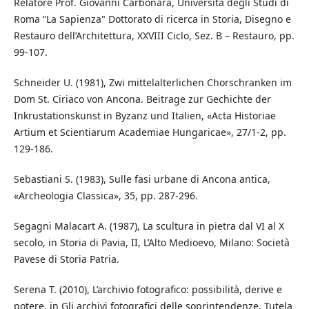
Relatore Prof. Giovanni Carbonara, Università degli Studi di
Roma “La Sapienza" Dottorato di ricerca in Storia, Disegno e
Restauro dell’Architettura, XXVIII Ciclo, Sez. B – Restauro, pp.
99-107.
Schneider U. (1981), Zwi mittelalterlichen Chorschranken im
Dom St. Ciriaco von Ancona. Beitrage zur Gechichte der
Inkrustationskunst in Byzanz und Italien, «Acta Historiae
Artium et Scientiarum Academiae Hungaricae», 27/1-2, pp.
129-186.
Sebastiani S. (1983), Sulle fasi urbane di Ancona antica,
«Archeologia Classica», 35, pp. 287-296.
Segagni Malacart A. (1987), La scultura in pietra dal VI al X
secolo, in Storia di Pavia, II, L’Alto Medioevo, Milano: Società
Pavese di Storia Patria.
Serena T. (2010), L’archivio fotografico: possibilità, derive e
potere, in Gli archivi fotografici delle soprintendenze. Tutela