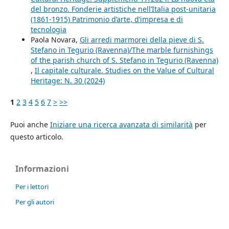
del bronzo. Fonderie artistiche nell’Italia post-unitaria
(1861-1915) Patrimonio d’arte, d’impresa e di
tecnologia
Paola Novara,
Gli arredi marmorei della pieve di S.
Stefano in Tegurio (Ravenna)/The marble furnishings
of the parish church of S. Stefano in Tegurio (Ravenna)
,
Il capitale culturale. Studies on the Value of Cultural
Heritage: N. 30 (2024)
1
2
3
4
5
6
7
>
>>
Puoi anche
Iniziare una ricerca avanzata di similarità
per
questo articolo.
Informazioni
Per i lettori
Per gli autori