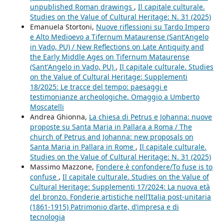
unpublished Roman drawings
,
Il capitale culturale.
Studies on the Value of Cultural Heritage: N. 31 (2025)
Emanuela Stortoni,
Nuove riflessioni su Tardo Impero
e Alto Medioevo a Tifernum Mataurense (Sant'Angelo
in Vado, PU) / New Reflections on Late Antiquity and
the Early Middle Ages on Tifernum Mataurense
(Sant'Angelo in Vado, PU)
,
Il capitale culturale. Studies
on the Value of Cultural Heritage: Supplementi
18/2025: Le tracce del tempo: paesaggi e
testimonianze archeologiche. Omaggio a Umberto
Moscatelli
Andrea Ghionna,
La chiesa di Petrus e Johanna: nuove
proposte su Santa Maria in Pallara a Roma / The
church of Petrus and Johanna: new proposals on
Santa Maria in Pallara in Rome
,
Il capitale culturale.
Studies on the Value of Cultural Heritage: N. 31 (2025)
Massimo Mazzone,
Fondere è confondere/To fuse is to
confuse
,
Il capitale culturale. Studies on the Value of
Cultural Heritage: Supplementi 17/2024: La nuova età
del bronzo. Fonderie artistiche nell’Italia post-unitaria
(1861-1915) Patrimonio d’arte, d’impresa e di
tecnologia