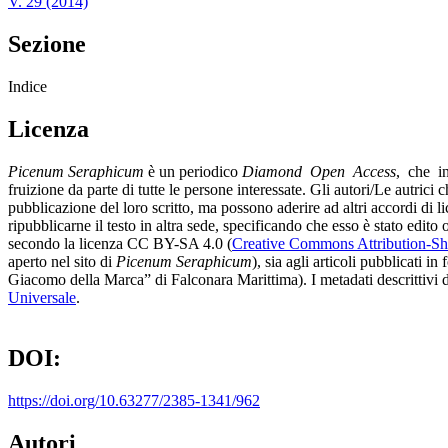
V. 29 (2014)
Sezione
Indice
Licenza
Picenum Seraphicum
è un periodico
Diamond Open Access
, che in
fruizione da parte di tutte le persone interessate. Gli autori/Le autrici
pubblicazione del loro scritto, ma possono aderire ad altri accordi di li
ripubblicarne il testo in altra sede, specificando che esso è stato edito o
secondo la licenza CC BY-SA 4.0 (
Creative Commons Attribution-Shar
aperto nel sito di
Picenum Seraphicum
), sia agli articoli pubblicati 
Giacomo della Marca” di Falconara Marittima). I metadati descrittivi di 
Universale
.
DOI:
https://doi.org/10.63277/2385-1341/962
Autori