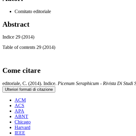
Comitato editoriale
Abstract
Indice 29 (2014)
Table of contents 29 (2014)
Come citare
editoriale, C. (2014). Indice.
Picenum Seraphicum - Rivista Di Studi S
Ulteriori formati di citazione
ACM
ACS
APA
ABNT
Chicago
Harvard
IEEE