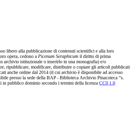
libero alla pubblicazione di contenuti scientifici e alla loro
a loro opera, cedono a
Picenum Seraphicum
il diritto di prima
un archivio istituzionale o inserirlo in una monografia) e/o
re, ripubblicare, modificare, distribuire o copiare gli articoli pubblicati
licati anche online dal 2014 (il cui archivio è disponibile ad accesso
onibile presso la sede della BAP - Biblioteca Archivio Pinacoteca “s.
ati in pubblico dominio secondo i termini della licenza
CC0 1.0