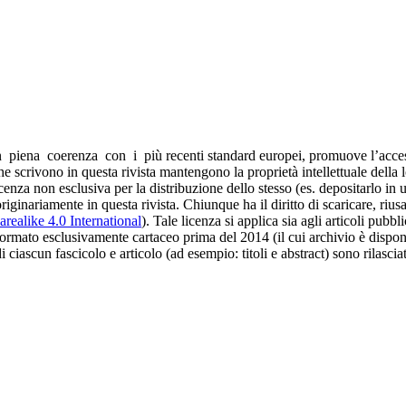
 piena coerenza con i più recenti standard europei, promuove l’accesso 
 che scrivono in questa rivista mantengono la proprietà intellettuale dell
cenza non esclusiva per la distribuzione dello stesso (es. depositarlo in 
riginariamente in questa rivista. Chiunque ha il diritto di scaricare, riusa
ealike 4.0 International
). Tale licenza si applica sia agli articoli pubb
in formato esclusivamente cartaceo prima del 2014 (il cui archivio è disp
ciascun fascicolo e articolo (ad esempio: titoli e abstract) sono rilasci