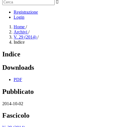
Registrazione
Login
Home
/
Archivi
/
V. 29 (2014)
/
Indice
Indice
Downloads
PDF
Pubblicato
2014-10-02
Fascicolo