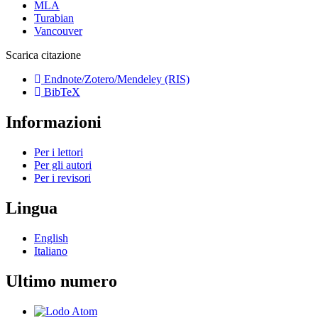
MLA
Turabian
Vancouver
Scarica citazione
Endnote/Zotero/Mendeley (RIS)
BibTeX
Informazioni
Per i lettori
Per gli autori
Per i revisori
Lingua
English
Italiano
Ultimo numero