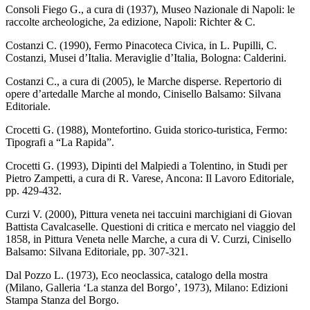
Consoli Fiego G., a cura di (1937), Museo Nazionale di Napoli: le
raccolte archeologiche, 2a edizione, Napoli: Richter & C.
Costanzi C. (1990), Fermo Pinacoteca Civica, in L. Pupilli, C.
Costanzi, Musei d’Italia. Meraviglie d’Italia, Bologna: Calderini.
Costanzi C., a cura di (2005), le Marche disperse. Repertorio di
opere d’artedalle Marche al mondo, Cinisello Balsamo: Silvana
Editoriale.
Crocetti G. (1988), Montefortino. Guida storico-turistica, Fermo:
Tipografi a “La Rapida”.
Crocetti G. (1993), Dipinti del Malpiedi a Tolentino, in Studi per
Pietro Zampetti, a cura di R. Varese, Ancona: Il Lavoro Editoriale,
pp. 429-432.
Curzi V. (2000), Pittura veneta nei taccuini marchigiani di Giovan
Battista Cavalcaselle. Questioni di critica e mercato nel viaggio del
1858, in Pittura Veneta nelle Marche, a cura di V. Curzi, Cinisello
Balsamo: Silvana Editoriale, pp. 307-321.
Dal Pozzo L. (1973), Eco neoclassica, catalogo della mostra
(Milano, Galleria ‘La stanza del Borgo’, 1973), Milano: Edizioni
Stampa Stanza del Borgo.