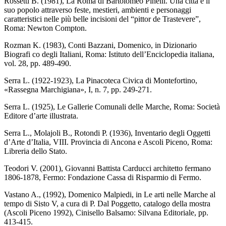
Rossetti B. (1981), La Roma di Bartolomeo Pinelli. Una città e il
suo popolo attraverso feste, mestieri, ambienti e personaggi
caratteristici nelle più belle incisioni del “pittor de Trastevere”,
Roma: Newton Compton.
Rozman K. (1983), Conti Bazzani, Domenico, in Dizionario
Biografi co degli Italiani, Roma: Istituto dell’Enciclopedia italiana,
vol. 28, pp. 489-490.
Serra L. (1922-1923), La Pinacoteca Civica di Montefortino,
«Rassegna Marchigiana», I, n. 7, pp. 249-271.
Serra L. (1925), Le Gallerie Comunali delle Marche, Roma: Società
Editore d’arte illustrata.
Serra L., Molajoli B., Rotondi P. (1936), Inventario degli Oggetti
d’Arte d’Italia, VIII. Provincia di Ancona e Ascoli Piceno, Roma:
Libreria dello Stato.
Teodori V. (2001), Giovanni Battista Carducci architetto fermano
1806-1878, Fermo: Fondazione Cassa di Risparmio di Fermo.
Vastano A., (1992), Domenico Malpiedi, in Le arti nelle Marche al
tempo di Sisto V, a cura di P. Dal Poggetto, catalogo della mostra
(Ascoli Piceno 1992), Cinisello Balsamo: Silvana Editoriale, pp.
413-415.