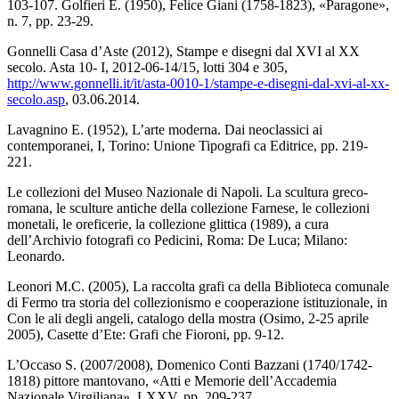
103-107. Golfieri E. (1950), Felice Giani (1758-1823), «Paragone»,
n. 7, pp. 23-29.
Gonnelli Casa d’Aste (2012), Stampe e disegni dal XVI al XX
secolo. Asta 10- I, 2012-06-14/15, lotti 304 e 305,
http://www.gonnelli.it/it/asta-0010-1/stampe-e-disegni-dal-xvi-al-xx-
secolo.asp
, 03.06.2014.
Lavagnino E. (1952), L’arte moderna. Dai neoclassici ai
contemporanei, I, Torino: Unione Tipografi ca Editrice, pp. 219-
221.
Le collezioni del Museo Nazionale di Napoli. La scultura greco-
romana, le sculture antiche della collezione Farnese, le collezioni
monetali, le oreficerie, la collezione glittica (1989), a cura
dell’Archivio fotografi co Pedicini, Roma: De Luca; Milano:
Leonardo.
Leonori M.C. (2005), La raccolta grafi ca della Biblioteca comunale
di Fermo tra storia del collezionismo e cooperazione istituzionale, in
Con le ali degli angeli, catalogo della mostra (Osimo, 2-25 aprile
2005), Casette d’Ete: Grafi che Fioroni, pp. 9-12.
L’Occaso S. (2007/2008), Domenico Conti Bazzani (1740/1742-
1818) pittore mantovano, «Atti e Memorie dell’Accademia
Nazionale Virgiliana», LXXV, pp. 209-237.