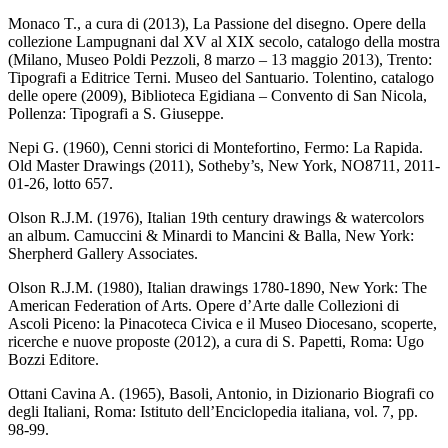
Monaco T., a cura di (2013), La Passione del disegno. Opere della
collezione Lampugnani dal XV al XIX secolo, catalogo della mostra
(Milano, Museo Poldi Pezzoli, 8 marzo – 13 maggio 2013), Trento:
Tipografi a Editrice Terni. Museo del Santuario. Tolentino, catalogo
delle opere (2009), Biblioteca Egidiana – Convento di San Nicola,
Pollenza: Tipografi a S. Giuseppe.
Nepi G. (1960), Cenni storici di Montefortino, Fermo: La Rapida.
Old Master Drawings (2011), Sotheby’s, New York, NO8711, 2011-
01-26, lotto 657.
Olson R.J.M. (1976), Italian 19th century drawings & watercolors
an album. Camuccini & Minardi to Mancini & Balla, New York:
Sherpherd Gallery Associates.
Olson R.J.M. (1980), Italian drawings 1780-1890, New York: The
American Federation of Arts. Opere d’Arte dalle Collezioni di
Ascoli Piceno: la Pinacoteca Civica e il Museo Diocesano, scoperte,
ricerche e nuove proposte (2012), a cura di S. Papetti, Roma: Ugo
Bozzi Editore.
Ottani Cavina A. (1965), Basoli, Antonio, in Dizionario Biografi co
degli Italiani, Roma: Istituto dell’Enciclopedia italiana, vol. 7, pp.
98-99.