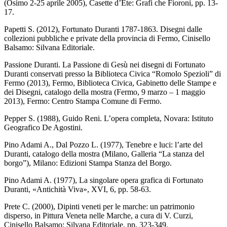
(Osimo 2-25 aprile 2005), Casette d’Ete: Grafi che Fioroni, pp. 13-
17.
Papetti S. (2012), Fortunato Duranti 1787-1863. Disegni dalle
collezioni pubbliche e private della provincia di Fermo, Cinisello
Balsamo: Silvana Editoriale.
Passione Duranti. La Passione di Gesù nei disegni di Fortunato
Duranti conservati presso la Biblioteca Civica “Romolo Spezioli” di
Fermo (2013), Fermo, Biblioteca Civica, Gabinetto delle Stampe e
dei Disegni, catalogo della mostra (Fermo, 9 marzo – 1 maggio
2013), Fermo: Centro Stampa Comune di Fermo.
Pepper S. (1988), Guido Reni. L’opera completa, Novara: Istituto
Geografico De Agostini.
Pino Adami A., Dal Pozzo L. (1977), Tenebre e luci: l’arte del
Duranti, catalogo della mostra (Milano, Galleria “La stanza del
borgo”), Milano: Edizioni Stampa Stanza del Borgo.
Pino Adami A. (1977), La singolare opera grafica di Fortunato
Duranti, «Antichità Viva», XVI, 6, pp. 58-63.
Prete C. (2000), Dipinti veneti per le marche: un patrimonio
disperso, in Pittura Veneta nelle Marche, a cura di V. Curzi,
Cinisello Balsamo: Silvana Editoriale, pp. 323-349.