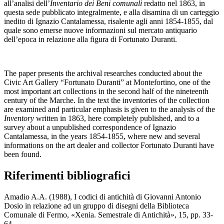
all’analisi dell’
Inventario
dei Beni comunali
redatto nel 1863, in
questa sede pubblicato integralmente, e alla disamina di un carteggio
inedito di Ignazio Cantalamessa, risalente agli anni 1854-1855, dal
quale sono emerse nuove informazioni sul mercato antiquario
dell’epoca in relazione alla figura di Fortunato Duranti.
The paper presents the archival researches conducted about the
Civic Art Gallery “Fortunato Duranti” at Montefortino, one of the
most important art collections in the second half of the nineteenth
century of the Marche. In the text the inventories of the collection
are examined and particular emphasis is given to the analysis of the
Inventory
written in 1863, here completely published, and to a
survey about a unpublished correspondence of Ignazio
Cantalamessa, in the years 1854-1855, where new and several
informations on the art dealer and collector Fortunato Duranti have
been found.
Riferimenti bibliografici
Amadio A.A. (1988), I codici di antichità di Giovanni Antonio
Dosio in relazione ad un gruppo di disegni della Biblioteca
Comunale di Fermo, «Xenia. Semestrale di Antichità», 15, pp. 33-
64.