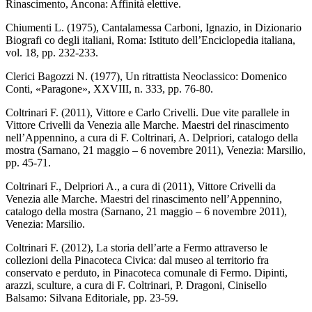
Rinascimento, Ancona: Affinità elettive.
Chiumenti L. (1975), Cantalamessa Carboni, Ignazio, in Dizionario
Biografi co degli italiani, Roma: Istituto dell’Enciclopedia italiana,
vol. 18, pp. 232-233.
Clerici Bagozzi N. (1977), Un ritrattista Neoclassico: Domenico
Conti, «Paragone», XXVIII, n. 333, pp. 76-80.
Coltrinari F. (2011), Vittore e Carlo Crivelli. Due vite parallele in
Vittore Crivelli da Venezia alle Marche. Maestri del rinascimento
nell’Appennino, a cura di F. Coltrinari, A. Delpriori, catalogo della
mostra (Sarnano, 21 maggio – 6 novembre 2011), Venezia: Marsilio,
pp. 45-71.
Coltrinari F., Delpriori A., a cura di (2011), Vittore Crivelli da
Venezia alle Marche. Maestri del rinascimento nell’Appennino,
catalogo della mostra (Sarnano, 21 maggio – 6 novembre 2011),
Venezia: Marsilio.
Coltrinari F. (2012), La storia dell’arte a Fermo attraverso le
collezioni della Pinacoteca Civica: dal museo al territorio fra
conservato e perduto, in Pinacoteca comunale di Fermo. Dipinti,
arazzi, sculture, a cura di F. Coltrinari, P. Dragoni, Cinisello
Balsamo: Silvana Editoriale, pp. 23-59.