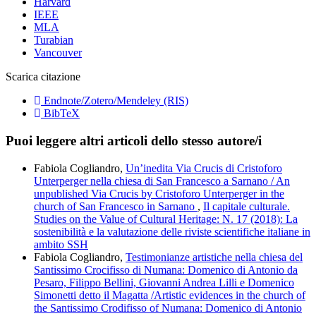
Harvard
IEEE
MLA
Turabian
Vancouver
Scarica citazione
Endnote/Zotero/Mendeley (RIS)
BibTeX
Puoi leggere altri articoli dello stesso autore/i
Fabiola Cogliandro,
Un’inedita Via Crucis di Cristoforo
Unterperger nella chiesa di San Francesco a Sarnano / An
unpublished Via Crucis by Cristoforo Unterperger in the
church of San Francesco in Sarnano
,
Il capitale culturale.
Studies on the Value of Cultural Heritage: N. 17 (2018): La
sostenibilità e la valutazione delle riviste scientifiche italiane in
ambito SSH
Fabiola Cogliandro,
Testimonianze artistiche nella chiesa del
Santissimo Crocifisso di Numana: Domenico di Antonio da
Pesaro, Filippo Bellini, Giovanni Andrea Lilli e Domenico
Simonetti detto il Magatta /Artistic evidences in the church of
the Santissimo Crodifisso of Numana: Domenico di Antonio