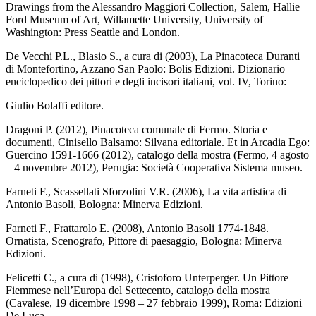
Drawings from the Alessandro Maggiori Collection, Salem, Hallie
Ford Museum of Art, Willamette University, University of
Washington: Press Seattle and London.
De Vecchi P.L., Blasio S., a cura di (2003), La Pinacoteca Duranti
di Montefortino, Azzano San Paolo: Bolis Edizioni. Dizionario
enciclopedico dei pittori e degli incisori italiani, vol. IV, Torino:
Giulio Bolaffi editore.
Dragoni P. (2012), Pinacoteca comunale di Fermo. Storia e
documenti, Cinisello Balsamo: Silvana editoriale. Et in Arcadia Ego:
Guercino 1591-1666 (2012), catalogo della mostra (Fermo, 4 agosto
– 4 novembre 2012), Perugia: Società Cooperativa Sistema museo.
Farneti F., Scassellati Sforzolini V.R. (2006), La vita artistica di
Antonio Basoli, Bologna: Minerva Edizioni.
Farneti F., Frattarolo E. (2008), Antonio Basoli 1774-1848.
Ornatista, Scenografo, Pittore di paesaggio, Bologna: Minerva
Edizioni.
Felicetti C., a cura di (1998), Cristoforo Unterperger. Un Pittore
Fiemmese nell’Europa del Settecento, catalogo della mostra
(Cavalese, 19 dicembre 1998 – 27 febbraio 1999), Roma: Edizioni
De Luca.