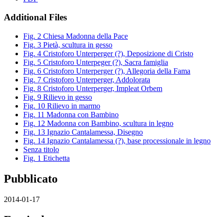
Additional Files
Fig. 2 Chiesa Madonna della Pace
Fig. 3 Pietà, scultura in gesso
Fig. 4 Cristoforo Unterperger (?), Deposizione di Cristo
Fig. 5 Cristoforo Unterpeger (?), Sacra famiglia
Fig. 6 Cristoforo Unterperger (?), Allegoria della Fama
Fig. 7 Cristoforo Unterperger, Addolorata
Fig. 8 Cristoforo Unterperger, Impleat Orbem
Fig. 9 Rilievo in gesso
Fig. 10 Rilievo in marmo
Fig. 11 Madonna con Bambino
Fig. 12 Madonna con Bambino, scultura in legno
Fig. 13 Ignazio Cantalamessa, Disegno
Fig. 14 Ignazio Cantalamessa (?), base processionale in legno
Senza titolo
Fig. 1 Etichetta
Pubblicato
2014-01-17