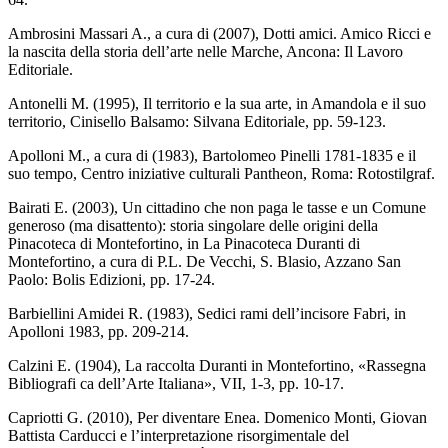
Ambrosini Massari A., a cura di (2007), Dotti amici. Amico Ricci e
la nascita della storia dell’arte nelle Marche, Ancona: Il Lavoro
Editoriale.
Antonelli M. (1995), Il territorio e la sua arte, in Amandola e il suo
territorio, Cinisello Balsamo: Silvana Editoriale, pp. 59-123.
Apolloni M., a cura di (1983), Bartolomeo Pinelli 1781-1835 e il
suo tempo, Centro iniziative culturali Pantheon, Roma: Rotostilgraf.
Bairati E. (2003), Un cittadino che non paga le tasse e un Comune
generoso (ma disattento): storia singolare delle origini della
Pinacoteca di Montefortino, in La Pinacoteca Duranti di
Montefortino, a cura di P.L. De Vecchi, S. Blasio, Azzano San
Paolo: Bolis Edizioni, pp. 17-24.
Barbiellini Amidei R. (1983), Sedici rami dell’incisore Fabri, in
Apolloni 1983, pp. 209-214.
Calzini E. (1904), La raccolta Duranti in Montefortino, «Rassegna
Bibliografi ca dell’Arte Italiana», VII, 1-3, pp. 10-17.
Capriotti G. (2010), Per diventare Enea. Domenico Monti, Giovan
Battista Carducci e l’interpretazione risorgimentale del