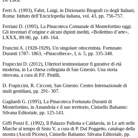
Ferri A. (1993), Fabri, Luigi, in Dizionario Biografi co degli Italiani,
Roma: Istituto dell’Enciclopedia italiana, vol. 43, pp. 756-757.
Ferriani D. (1995), La Pinacoteca Comunale di Montefortino oggi.
Gli inventari d’origine e alcuni dipinti inediti, «Bollettino d’arte»,
LXXX, 89-90, pp. 149- 164.
Francini A. (1928-1929), Un singolare ottocentista. Fortunato
Duranti 1787- 1863, «Pinacotheca», I, n. 5, pp. 335-348.
Frapiccini D. (2012), Ulteriori testimonianze fi gurative di età
moderna, in La chiesa collegiata di San Ginesio. Una storia
ritrovata, a cura di P.F. Pistilli,
D. Frapiccini, R. Cicconi, San Ginesio: Centro Internazionale di
studi gentiliani, pp. 291- 307.
Gagliardi G. (1995), La Pinacoteca Fortunato Duranti di
Montefortino, in Amandola e il suo territorio, Cinisello Balsamo:
Silvana Editoriale, pp. 125-143.
Giffi Ponzi E. (1992), Il Palazzo Pallotta a Caldarola, in Le arti nelle
Marche al tempo di Sisto V, a cura di P. Dal Poggetto, catalogo della
mostra (Ascoli Piceno), Cinisello Balsamo: Silvana Editoriale, pp.