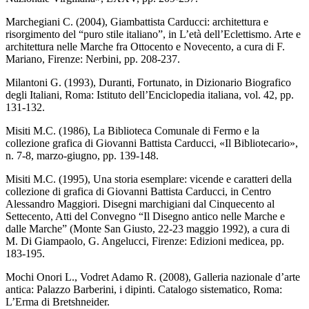
Marchegiani C. (2004), Giambattista Carducci: architettura e
risorgimento del “puro stile italiano”, in L’età dell’Eclettismo. Arte e
architettura nelle Marche fra Ottocento e Novecento, a cura di F.
Mariano, Firenze: Nerbini, pp. 208-237.
Milantoni G. (1993), Duranti, Fortunato, in Dizionario Biografico
degli Italiani, Roma: Istituto dell’Enciclopedia italiana, vol. 42, pp.
131-132.
Misiti M.C. (1986), La Biblioteca Comunale di Fermo e la
collezione grafica di Giovanni Battista Carducci, «Il Bibliotecario»,
n. 7-8, marzo-giugno, pp. 139-148.
Misiti M.C. (1995), Una storia esemplare: vicende e caratteri della
collezione di grafica di Giovanni Battista Carducci, in Centro
Alessandro Maggiori. Disegni marchigiani dal Cinquecento al
Settecento, Atti del Convegno “Il Disegno antico nelle Marche e
dalle Marche” (Monte San Giusto, 22-23 maggio 1992), a cura di
M. Di Giampaolo, G. Angelucci, Firenze: Edizioni medicea, pp.
183-195.
Mochi Onori L., Vodret Adamo R. (2008), Galleria nazionale d’arte
antica: Palazzo Barberini, i dipinti. Catalogo sistematico, Roma:
L’Erma di Bretshneider.