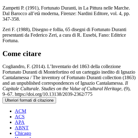
Zampetti P. (1991), Fortunato Duranti, in La Pittura nelle Marche.
Dal Barocco all’età moderna, Firenze: Nardini Editore, vol. 4, pp.
347-358.
Zeri F. (1988), Disegno e follia, 65 disegni di Fortunato Duranti
presentanti da Federico Zeri, a cura di R. Eusebi, Fano: Editrice
Fortuna.
Come citare
Cogliandro, F. (2014). L’Inventario del 1863 della collezione
Fortunato Duranti di Montefortino ed un carteggio inedito di Ignazio
Cantalamessa / The inventory of Fortunato Duranti collection (1863)
and an unpublished correspondences of Ignazio Cantalamessa.
Il
Capitale Culturale. Studies on the Value of Cultural Heritage
, (9),
9–67. https://doi.org/10.13138/2039-2362/775
Ulteriori formati di citazione
ACM
ACS
APA
ABNT
Chicago