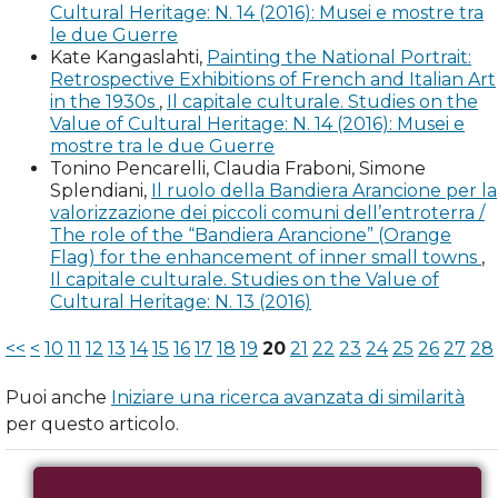
Cultural Heritage: N. 14 (2016): Musei e mostre tra
storico-artistico mei primi decenni post unitari. Il caso
le due Guerre
Mantovano, in Del restauro in Lombardia: procedure,
Kate Kangaslahti,
Painting the National Portrait:
istituzioni, archivi, 1861-1892, a cura di G.P. Treccani,
Retrospective Exhibitions of French and Italian Art
Milano: Guerini studio, pp. 105-128.
in the 1930s
,
Il capitale culturale. Studies on the
Value of Cultural Heritage: N. 14 (2016): Musei e
Fusari G. (2018), «Deplorevoli accidenti» Il viaggio
mostre tra le due Guerre
Tonino Pencarelli, Claudia Fraboni, Simone
periglioso della pala di Castenedolo di Francesco Hayez
Splendiani,
Il ruolo della Bandiera Arancione per la
all’Esposizione universale di Parigi del 1867, «Arte
valorizzazione dei piccoli comuni dell’entroterra /
Lombarda», n.s., 184, pp. 88-100.
The role of the “Bandiera Arancione” (Orange
Flag) for the enhancement of inner small towns
,
Gheroldi V. (2007), Dal muro al museo. Lattanzio
Il capitale culturale. Studies on the Value of
Gambara, le tecniche di pittura murale e gli estrattisti
Cultural Heritage: N. 13 (2016)
ottocenteschi, in Brescia nell’età della Maniera,
<<
<
10
11
12
13
14
15
16
17
18
19
20
21
22
23
24
25
26
27
28
catalogo della mostra (Brescia, 10 novembre 2007-4
maggio 2008), a cura di E. Lucchesi Ragni, R. Stradiotti,
Puoi anche
Iniziare una ricerca avanzata di similarità
Cinisello Balsamo: Silvana Editoriale, pp. 63-79.
per questo articolo.
Giangualano I. (1999-2000), Bernardo Gallizzioli
“estrattista” e la cultura del restauro nella prima metà