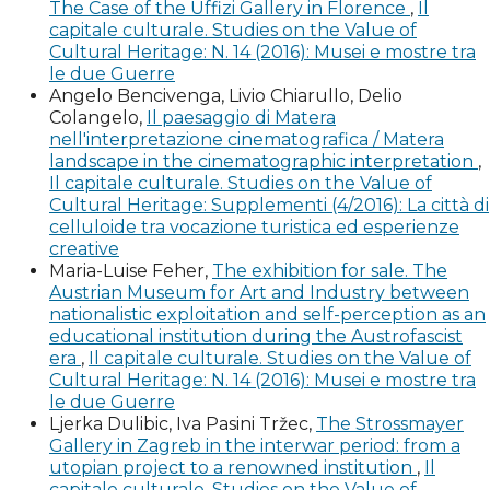
Patrio Museo in Mantova, Mantova: Fratelli Negretti.
The Case of the Uffizi Gallery in Florence
,
Il
capitale culturale. Studies on the Value of
Cultural Heritage: N. 14 (2016): Musei e mostre tra
d’Arco C. (1856), Relazione intorno ai monumenti
le due Guerre
pervenuti al Patrio Museo in Mantova negli anni 1854 e
Angelo Bencivenga, Livio Chiarullo, Delio
1855, Mantova: Fratelli Negretti.
Colangelo,
Il paesaggio di Matera
nell'interpretazione cinematografica / Matera
d’Arco C. (1857), Delle Arti e degli Artefici di Mantova, I,
landscape in the cinematographic interpretation
,
Mantova: Tipografia Giovanni Agazzi.
Il capitale culturale. Studies on the Value of
Cultural Heritage: Supplementi (4/2016): La città di
celluloide tra vocazione turistica ed esperienze
d’Arco C. (1858), Relazione intorno ai monumenti
creative
pervenuti al Patrio Museo in Mantova negli anni 1856 e
Maria-Luise Feher,
The exhibition for sale. The
1857, Mantova: Tipografia Giovanni Agazzi.
Austrian Museum for Art and Industry between
nationalistic exploitation and self-perception as an
Balzanelli A. (2009), L’attività artistica del pittore
educational institution during the Austrofascist
Gianluigi de Medici e le committenze per lo studiolo
era
,
Il capitale culturale. Studies on the Value of
Cultural Heritage: N. 14 (2016): Musei e mostre tra
gonzaghesco di Gazzuolo, «Vitelliana», IV, pp. 57-85.
le due Guerre
Ljerka Dulibic, Iva Pasini Tržec,
The Strossmayer
Bazzotti U. (2001), Carlo d’Arco e l’istituzione del Museo
Gallery in Zagreb in the interwar period: from a
Patrio in Mantova, in Giornata di studio in onore di Carlo
utopian project to a renowned institution
,
Il
D'Arco nel secondo centenario della nascita (1799-1999)
capitale culturale. Studies on the Value of