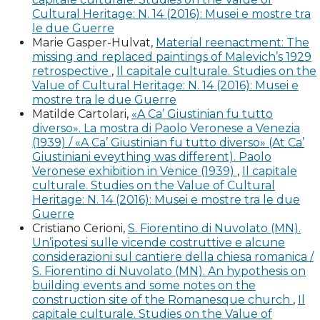
e nel ventesimo anniversario dell'attività della
Cultural Heritage: N. 14 (2016): Musei e mostre tra
le due Guerre
Fondazione d’Arco (1979-1999), Atti del Convegno
Marie Gasper-Hulvat,
Material reenactment: The
(Mantova, 18 settembre 1999), a cura di R. Signorini,
missing and replaced paintings of Malevich’s 1929
Mantova: Sometti, pp. 105-112.
retrospective
,
Il capitale culturale. Studies on the
Value of Cultural Heritage: N. 14 (2016): Musei e
Contini R. (2008), Berlino e Sebastiano, in Sebastiano
mostre tra le due Guerre
del Piombo 1485-1547, catalogo della mostra (Roma, 8
Matilde Cartolari,
«A Ca’ Giustinian fu tutto
diverso». La mostra di Paolo Veronese a Venezia
febbraio-18 maggio 2008; Berlino 28 giugno-28
(1939) / «A Ca’ Giustinian fu tutto diverso» (At Ca’
settembre 2008), a cura di C. Strinati et alii, Milano:
Giustiniani eveything was different). Paolo
Motta, pp. 81-89.
Veronese exhibition in Venice (1939)
,
Il capitale
culturale. Studies on the Value of Cultural
Di Giampaolo M. (2001), Carlo d’Arco disegnatore, in
Heritage: N. 14 (2016): Musei e mostre tra le due
Giornata di studio in onore di Carlo D'Arco nel secondo
Guerre
Cristiano Cerioni,
S. Fiorentino di Nuvolato (MN).
centenario della nascita (1799-1999) e nel ventesimo
Un’ipotesi sulle vicende costruttive e alcune
anniversario dell'attività della Fondazione d’Arco (1979-
considerazioni sul cantiere della chiesa romanica /
1999), Atti del Convegno (Mantova, 18 settembre 1999),
S. Fiorentino di Nuvolato (MN). An hypothesis on
a cura di R. Signorini, Mantova: Sometti, pp. 113-121.
building events and some notes on the
construction site of the Romanesque church
,
Il
Ferrari D. (1994), Tutela e restauro del patrimonio
capitale culturale. Studies on the Value of