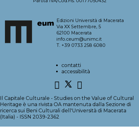
Partita IVA/Cod.Fis. 00177050432
Giangualano I. (2014), Speri, Giambattista, in L’incanto
dell’affresco. Capolavori strappati, catalogo della mostra
Edizioni Università di Macerata
(Ravenna, 16 febbraio-15 giugno 2014), a cura di L.
Via XX Settembre, 5
Ciancabilla, C. Spadoni, Cinisello Balsamo: Silvana
62100 Macerata
Editoriale, II, p. 194.
info.ceum@unimc.it
T. +39 0733 258 6080
Giannini C. (2006), Giovanni Secco Suardo alle origini
del restauro moderno, Firenze: Edifir.
contatti
accessibilità
Labus G. (1837), Museo della Reale Accademia di
Mantova, Mantova: Edizioni d’Arco & Fratelli Negretti.
Lambertini (1842), Belle Arti, «Gazzetta Privilegiata di
Il Capitale Culturale - Studies on the Value of Cultural
Milano», 23 agosto 1842, pp..
Heritage è una rivista OA mantenuta dalla Sezione di
ricerca sui Beni Culturali dell'Università di Macerata
Lambertini (1843), Giambattista Speri da Brescia,
(Italia) - ISSN 2039-2362
«Gazzetta Privilegiata di Milano», 10 aprile, pp. 1-2.
L’Occaso S. (2005), Fonti archivistiche per le arti a