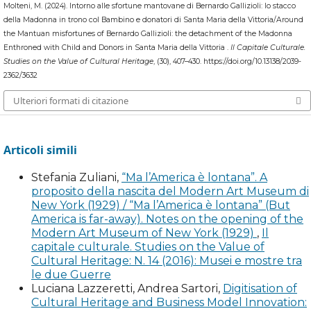
Molteni, M. (2024). Intorno alle sfortune mantovane di Bernardo Gallizioli: lo stacco
della Madonna in trono col Bambino e donatori di Santa Maria della Vittoria/Around
Artoni P. (2009), Contributo per una storia del restauro
the Mantuan misfortunes of Bernardo Gallizioli: the detachment of the Madonna
a Mantova: Luigi Boccalari (1874-1918), «Postumia», 21, 1-
Enthroned with Child and Donors in Santa Maria della Vittoria .
Il Capitale Culturale.
2, pp. 147-167.
Studies on the Value of Cultural Heritage
, (30), 407–430. https://doi.org/10.13138/2039-
2362/3632
Artoni P. (2017), “Quasi al primitivo splendore”, Restauri
Ulteriori formati di citazione
nel “bel San Francesco” di Mantova, Mantova: Publi
Paolini.
Articoli simili
C. Bertelli (2005), Esempi di pittura a Mantova tra
Quattro e Cinquecento, in Mantova il Museo della Città,
Stefania Zuliani,
“Ma l’America è lontana”. A
a cura di S. Benetti et Alii, Ginevra-Milano: Skira, pp. 101-
proposito della nascita del Modern Art Museum di
121.
New York (1929) / “Ma l’America è lontana” (But
America is far-away). Notes on the opening of the
Modern Art Museum of New York (1929)
,
Il
D’Arco C. (1846), Alcuni cenni intorno a un artefice
capitale culturale. Studies on the Value of
contemporaneo l’Architetto Givanni Battista Vergani,
Cultural Heritage: N. 14 (2016): Musei e mostre tra
Mantova: Fratelli Negretti.
le due Guerre
Luciana Lazzeretti, Andrea Sartori,
Digitisation of
d’Arco C. (1853), Relazione intorno alla istituzione del
Cultural Heritage and Business Model Innovation: