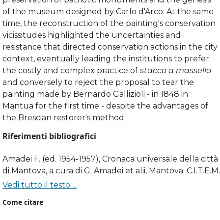
of the museum designed by Carlo d'Arco. At the same
time, the reconstruction of the painting's conservation
vicissitudes highlighted the uncertainties and
resistance that directed conservation actions in the city
context, eventually leading the institutions to prefer
the costly and complex practice of
stacco a massello
and conversely to reject the proposal to tear the
painting made by Bernardo Gallizioli - in 1848 in
Mantua for the first time - despite the advantages of
the Brescian restorer's method.
Riferimenti bibliografici
Amadei F. (ed. 1954-1957), Cronaca universale della città
di Mantova, a cura di G. Amadei et alii, Mantova: C.I.T.E.M.
Vedi tutto il testo ...
Antoldi F. (1816), Guida pel forestiere che brama di
Come citare
conoscere le più pregevoli opere di belle arti nella città
di Mantova, Mantova: co’ tipi dell’erede Pazzoni.