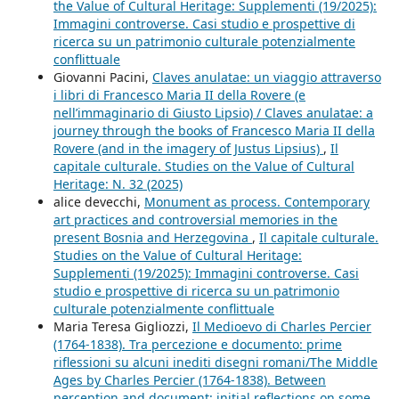
the Value of Cultural Heritage: Supplementi (19/2025):
Immagini controverse. Casi studio e prospettive di
ricerca su un patrimonio culturale potenzialmente
conflittuale
Giovanni Pacini,
Claves anulatae: un viaggio attraverso
i libri di Francesco Maria II della Rovere (e
nell’immaginario di Giusto Lipsio) / Claves anulatae: a
journey through the books of Francesco Maria II della
Rovere (and in the imagery of Justus Lipsius)
,
Il
capitale culturale. Studies on the Value of Cultural
Heritage: N. 32 (2025)
alice devecchi,
Monument as process. Contemporary
art practices and controversial memories in the
present Bosnia and Herzegovina
,
Il capitale culturale.
Studies on the Value of Cultural Heritage:
Supplementi (19/2025): Immagini controverse. Casi
studio e prospettive di ricerca su un patrimonio
culturale potenzialmente conflittuale
Maria Teresa Gigliozzi,
Il Medioevo di Charles Percier
(1764-1838). Tra percezione e documento: prime
riflessioni su alcuni inediti disegni romani/The Middle
Ages by Charles Percier (1764-1838). Between
perception and document: initial reflections on some