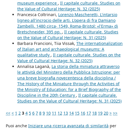
museum experience
,
Il capitale culturale. Studies on
the Value of Cultural Heritage: N. 32 (2025)
Francesca Coltrinari,
Lorenzo Mascheretti, L'intarsio
ligneo all'incrocio delle arti. L'opera di fra Damiano
Zambelli. 1480 circa- 1549, Roma-Bristol: «l'Erma» di
Bretschneider, 395 pp.
,
Il capitale culturale. Studies
on the Value of Cultural Heritage: N. 31 (2025)
Barbara Francioni, Tiia Vissak,
The internationalization
of Italian art and archaeological museums: A
qualitative study
,
Il capitale culturale. Studies on the
Value of Cultural Heritage: N. 32 (2025)
Annalisa Laganà,
La storia della miniatura attraverso
le attività del Ministero della Pubblica Istruzione: per
una breve biografia novecentesca della disciplina /
The History of the Miniature through the Activities of
the Ministry of Education: for a Brief Biography of the
Discipline in the 20th Century
,
Il capitale culturale.
Studies on the Value of Cultural Heritage: N. 31 (2025)
<<
<
1
2
3
4
5
6
7
8
9
10
11
12
13
14
15
16
17
18
19
20
>
>>
Puoi anche
Iniziare una ricerca avanzata di similarità
per