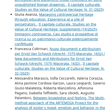
unpublished Roman drawings
,
Il capitale culturale.
Studies on the Value of Cultural Heritage: N. 31 (2025)
Giulia Avanza,
Managing controversial heritage
through education. Experience at a site of
perpetrators
,
Il capitale culturale. Studies on the
Value of Cultural Heritage: Supplementi (19/2025):
Immagini controverse. Casi studio e prospettive di
ricerca su un patrimonio culturale potenzialmente
conflittuale
Francesca Coltrinari,
Nuovi documenti e attribuzioni
per Ernst Van Schayck (Utrecht, 1575-Macerata, 1632) /
New documents and Attributions for Ernst Van
Schayck (Utrecht, 1575–Macerata, 1632)
,
Il capitale
culturale. Studies on the Value of Cultural Heritage: N.
32 (2025)
Alessandra Marasco, Sofia Ceccarelli, Valeria Corazza,
Alina Jasmine Cordova Garzon, Laura Leopardi, Saverio
Giulio Malatesta, Roberta Manzollino, Alfonsina
Pagano, Isabella Toffoletti, Sara Uboldi, Augusto
Palombini,
Between knowledge and feeling. The Multi-
method approach of the ARTEMISIA Project for the
analysis of visitor's mood, emotion and behavior in the