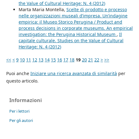
the Value of Cultural Heritage: N. 4 (2012)
Marta Maria Montella,
Scelte di prodotto e processo
nelle organizzazioni museali d’impresa. Un’indagine
empirica: il Museo Storico Perugina / Product and
process decisions in corporate museums. An empirical
investigation: the Perugina Historical Museum
,
Il
capitale culturale. Studies on the Value of Cultural
Heritage: N. 4 (2012)
<<
<
9
10
11
12
13
14
15
16
17
18
19
20
21
22
>
>>
Puoi anche
Iniziare una ricerca avanzata di similarità
per
questo articolo.
Informazioni
Per i lettori
Per gli autori