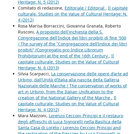
Heritage: N. 5 (2012)
Comitato di redazione,
Editoriale / Editorial
,
Il capitale
culturale. Studies on the Value of Cultural Heritage: N.
4 (2012)
Rosa Marisa Borraccini, Giovanna Granata, Roberto
Rusconi,
A proposito dell'inchiesta della S.
Congregazione dell'Indice dei libri proibiti di fine '500
/ The survey of the “Congregazione dell’Indice dei libri
proibiti” (Congregatio pro Indice Librorum
Prohibitorum) at the end of the 16th Century
,
Il
capitale culturale. Studies on the Value of Cultural
Heritage: N. 6 (2013)
Silvia Scarpacci,
La conservazione delle opere d’arte ad
Urbino, dall’Unità d’Italia alla nascita della Galleria
Nazionale delle Marche / The conservation of works of
art in Urbino, from the Italian Unification to the
creation of the National Gallery of the Marche
,
Il
capitale culturale. Studies on the Value of Cultural
Heritage: N. 4 (2012)
Mara Mazzoni,
Lorenzo Cecconi Principi e il restauro
degli affreschi di Luca Signorelli nella Basilica della
Santa Casa di Loreto / Lorenzo Cecconi Principi and
the restoration of the frescoes by Luca Signorelli in