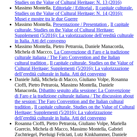
Studies on the Value of Cultural Heritage: N. 13 (2016)
Massimo Montella,
Editoriale / Editorial
,
Il capitale culturale.
Studies on the Value of Cultural Heritage: N. 14 (2016):
Musei e mostre tra le due Guerre
Massimo Montella,
Presentazione / Presentation
,
Il capitale
culturale. Studies on the Value of Cultural Heritage:
Supplementi (5/2016): La valorizzazione dell’eredità culturale
in Italia. Atti del convegno
Massimo Montella, Pietro Petraroia, Daniele Manacorda,
Michela di Maccco,
La Convenzione di Faro e la tradizione
culturale italiana / The Faro Convention and the Italian
cultural tradition
,
Il capitale culturale. Studies on the Value of
Cultural Heritage: Supplementi (5/2016): La valorizzazione
dell’eredità culturale in Italia. Atti del convegno
Daniele Jallà, Michela di Macco, Giuliano Volpe, Rosanna
Cioffi, Pietro Petraroia, Massimo Montella, Daniele
Manacorda,
Dibattito seguito alla sessione: La Convenzione
di Faro e la tradizione culturale italiana / The discussion about
the session: The Faro Convention and the Italian cultural
tradition
,
Il capitale culturale. Studies on the Value of Cultural
Heritage: Supplementi (5/2016): La valorizzazione
dell’eredità culturale in Italia. Atti del convegno
Rosanna Cioffi, Pietro Petraroia, Giuliano Volpe, Mariella
Guercio, Michela di Macco, Massimo Montella, Gabriel
Zuchtriegel, Pierluigi Feliciati, Lutz Kinkhammer, Daniele