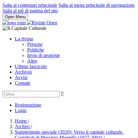
Salta al contenuto principale
Salta al menu principale di navigazione
Salta al piè di pagina del sito
Open Menu
La rivista
Persone
Politiche
Invio di proposte
Altro
Ultimo fascicolo
Archivio
Avvisi
Contatti
Registrazione
Login
Home
/
Archivi
/
Supplemento speciale (2020): Verso il capitale culturale.
Contributi di Massimo Montella (1977-2004)
/