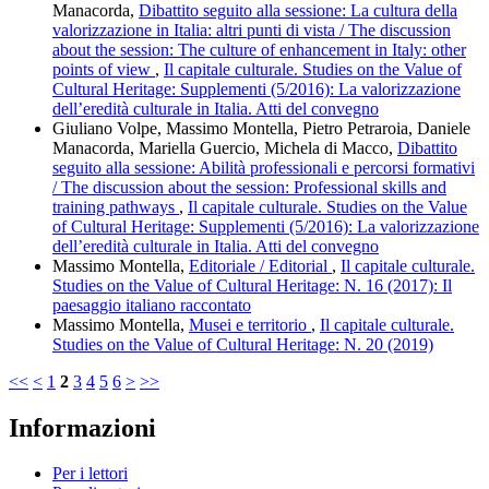
Manacorda,
Dibattito seguito alla sessione: La cultura della
valorizzazione in Italia: altri punti di vista / The discussion
about the session: The culture of enhancement in Italy: other
points of view
,
Il capitale culturale. Studies on the Value of
Cultural Heritage: Supplementi (5/2016): La valorizzazione
dell’eredità culturale in Italia. Atti del convegno
Giuliano Volpe, Massimo Montella, Pietro Petraroia, Daniele
Manacorda, Mariella Guercio, Michela di Macco,
Dibattito
seguito alla sessione: Abilità professionali e percorsi formativi
/ The discussion about the session: Professional skills and
training pathways
,
Il capitale culturale. Studies on the Value
of Cultural Heritage: Supplementi (5/2016): La valorizzazione
dell’eredità culturale in Italia. Atti del convegno
Massimo Montella,
Editoriale / Editorial
,
Il capitale culturale.
Studies on the Value of Cultural Heritage: N. 16 (2017): Il
paesaggio italiano raccontato
Massimo Montella,
Musei e territorio
,
Il capitale culturale.
Studies on the Value of Cultural Heritage: N. 20 (2019)
<<
<
1
2
3
4
5
6
>
>>
Informazioni
Per i lettori