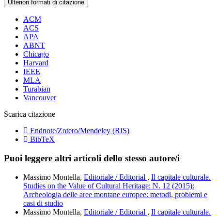
Ulteriori formati di citazione
ACM
ACS
APA
ABNT
Chicago
Harvard
IEEE
MLA
Turabian
Vancouver
Scarica citazione
Endnote/Zotero/Mendeley (RIS)
BibTeX
Puoi leggere altri articoli dello stesso autore/i
Massimo Montella,
Editoriale / Editorial
,
Il capitale culturale.
Studies on the Value of Cultural Heritage: N. 12 (2015):
Archeologia delle aree montane europee: metodi, problemi e
casi di studio
Massimo Montella,
Editoriale / Editorial
,
Il capitale culturale.