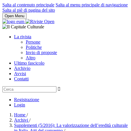
Salta al contenuto principale
Salta al menu principale di navigazione
Salta al piè di pagina del sito
Open Menu
La rivista
Persone
Politiche
Invio di proposte
Altro
Ultimo fascicolo
Archivio
Avvisi
Contatti
Registrazione
Login
Home
/
Archivi
/
Supplementi (5/2016): La valorizzazione dell’eredità culturale
in Italia. Atti del convegno
/