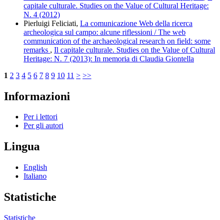
capitale culturale. Studies on the Value of Cultural Heritage:
N. 4 (2012)
Pierluigi Feliciati,
La comunicazione Web della ricerca
archeologica sul campo: alcune riflessioni / The web
communication of the archaeological research on field: some
remarks
,
Il capitale culturale. Studies on the Value of Cultural
Heritage: N. 7 (2013): In memoria di Claudia Giontella
1
2
3
4
5
6
7
8
9
10
11
>
>>
Informazioni
Per i lettori
Per gli autori
Lingua
English
Italiano
Statistiche
Statistiche