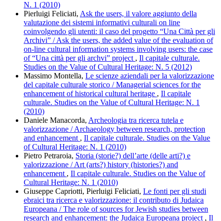
N. 1 (2010)
Pierluigi Feliciati,
Ask the users, il valore aggiunto della
valutazione dei sistemi informativi culturali on line
coinvolgendo gli utenti: il caso del progetto “Una Città per gli
Archivi” / Ask the users, the added value of the evaluation of
on-line cultural information systems involving users: the case
of “Una città per gli archvi” project
,
Il capitale culturale.
Studies on the Value of Cultural Heritage: N. 5 (2012)
Massimo Montella,
Le scienze aziendali per la valorizzazione
del capitale culturale storico / Managerial sciences for the
enhancement of historical cultural heritage
,
Il capitale
culturale. Studies on the Value of Cultural Heritage: N. 1
(2010)
Daniele Manacorda,
Archeologia tra ricerca tutela e
valorizzazione / Archaeology between research, protection
and enhancement
,
Il capitale culturale. Studies on the Value
of Cultural Heritage: N. 1 (2010)
Pietro Petraroia,
Storia (storie?) dell’arte (delle arti?) e
valorizzazione / Art (arts?) history (histories?) and
enhancement
,
Il capitale culturale. Studies on the Value of
Cultural Heritage: N. 1 (2010)
Giuseppe Capriotti, Pierluigi Feliciati,
Le fonti per gli studi
ebraici tra ricerca e valorizzazione: il contributo di Judaica
Europeana / The role of sources for Jewish studies between
research and enhancement: the Judaica Europeana project
,
Il