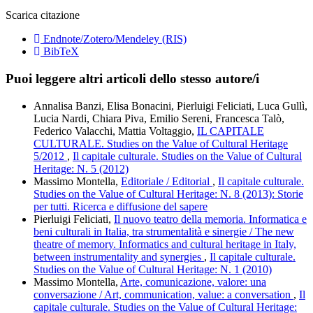
Scarica citazione
Endnote/Zotero/Mendeley (RIS)
BibTeX
Puoi leggere altri articoli dello stesso autore/i
Annalisa Banzi, Elisa Bonacini, Pierluigi Feliciati, Luca Gullì,
Lucia Nardi, Chiara Piva, Emilio Sereni, Francesca Talò,
Federico Valacchi, Mattia Voltaggio,
IL CAPITALE
CULTURALE. Studies on the Value of Cultural Heritage
5/2012
,
Il capitale culturale. Studies on the Value of Cultural
Heritage: N. 5 (2012)
Massimo Montella,
Editoriale / Editorial
,
Il capitale culturale.
Studies on the Value of Cultural Heritage: N. 8 (2013): Storie
per tutti. Ricerca e diffusione del sapere
Pierluigi Feliciati,
Il nuovo teatro della memoria. Informatica e
beni culturali in Italia, tra strumentalità e sinergie / The new
theatre of memory. Informatics and cultural heritage in Italy,
between instrumentality and synergies
,
Il capitale culturale.
Studies on the Value of Cultural Heritage: N. 1 (2010)
Massimo Montella,
Arte, comunicazione, valore: una
conversazione / Art, communication, value: a conversation
,
Il
capitale culturale. Studies on the Value of Cultural Heritage: