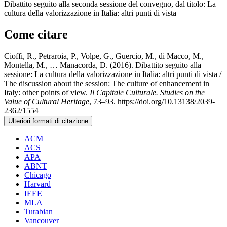
Dibattito seguito alla seconda sessione del convegno, dal titolo: La
cultura della valorizzazione in Italia: altri punti di vista
Come citare
Cioffi, R., Petraroia, P., Volpe, G., Guercio, M., di Macco, M.,
Montella, M., … Manacorda, D. (2016). Dibattito seguito alla
sessione: La cultura della valorizzazione in Italia: altri punti di vista /
The discussion about the session: The culture of enhancement in
Italy: other points of view.
Il Capitale Culturale. Studies on the
Value of Cultural Heritage
, 73–93. https://doi.org/10.13138/2039-
2362/1554
Ulteriori formati di citazione
ACM
ACS
APA
ABNT
Chicago
Harvard
IEEE
MLA
Turabian
Vancouver