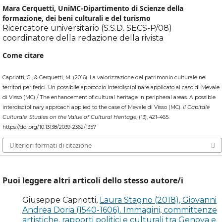
Mara Cerquetti,
UniMC-Dipartimento di Scienze della
landscape: from a holistic approach to a social concept
formazione, dei beni culturali e del turismo
of knowledges, «Annals of Geophysics», 55, n. 3, pp. 481-
Ricercatore universitario (S.S.D. SECS-P/08)
485.
coordinatore della redazione della rivista
Come citare
Bagdadli S. (2001), Le reti di musei. l’organizzazione a
rete per i beni culturali in Italia e all’estero, Milano:
Capriotti, G., & Cerquetti, M. (2016). La valorizzazione del patrimonio culturale nei
Egea.
territori periferici. Un possibile approccio interdisciplinare applicato al caso di Mevale
di Visso (MC) / The enhancement of cultural heritage in peripheral areas. A possible
Bairati E., Dragoni P., a cura di (2004), Matteo da Gualdo.
interdisciplinary approach applied to the case of Mevale di Visso (MC).
Il Capitale
Rinascimento eccentrico tra Umbria e Marche, Perugia:
Culturale. Studies on the Value of Cultural Heritage
, (13), 421–465.
Electa.
https://doi.org/10.13138/2039-2362/1357
Ulteriori formati di citazione
Barney J. (2006), Risorse, competenze e vantaggi
competitivi. Manuale di strategia aziendale, Roma:
Carocci.
Puoi leggere altri articoli dello stesso autore/i
Baschet J. (2009), Une image à deux temps. Jugement
Giuseppe Capriotti,
Laura Stagno (2018), Giovanni
dernier et Jugement des âmes dans l’Occident
Andrea Doria (1540-1606). Immagini, committenze
médiéval, in Traditions et temporalités des images, a
artistiche, rapporti politici e culturali tra Genova e