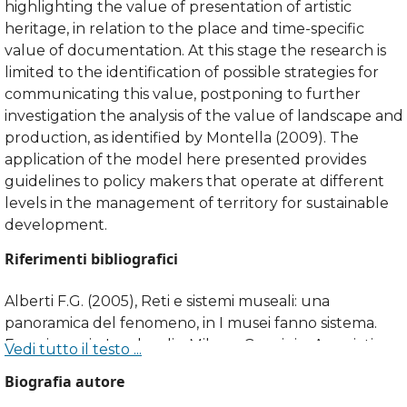
highlighting the value of presentation of artistic
heritage, in relation to the place and time-specific
value of documentation. At this stage the research is
limited to the identification of possible strategies for
communicating this value, postponing to further
investigation the analysis of the value of landscape and
production, as identified by Montella (2009). The
application of the model here presented provides
guidelines to policy makers that operate at different
levels in the management of territory for sustainable
development.
Riferimenti bibliografici
Alberti F.G. (2005), Reti e sistemi museali: una
panoramica del fenomeno, in I musei fanno sistema.
Esperienze in Lombardia, Milano: Guerini e Associati, pp.
Vedi tutto il testo ...
33-90.
Biografia autore
Badiali F., Piacente S. (2012), The study of the