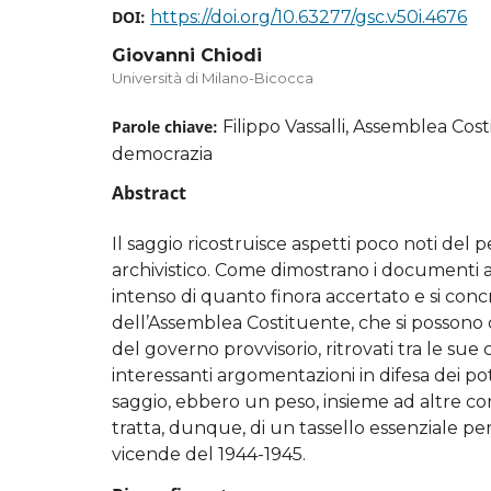
2025-12-19 (1)
DOI:
https://doi.org/10.63277/gsc.v50i.4676
Giovanni Chiodi
Università di Milano-Bicocca
Parole chiave:
Filippo Vassalli, Assemblea Cost
democrazia
Abstract
Il saggio ricostruisce aspetti poco noti del 
archivistico. Come dimostrano i documenti an
intenso di quanto finora accertato e si conc
dell’Assemblea Costituente, che si possono c
del governo provvisorio, ritrovati tra le su
interessanti argomentazioni in difesa dei po
saggio, ebbero un peso, insieme ad altre cons
tratta, dunque, di un tassello essenziale per 
vicende del 1944-1945.