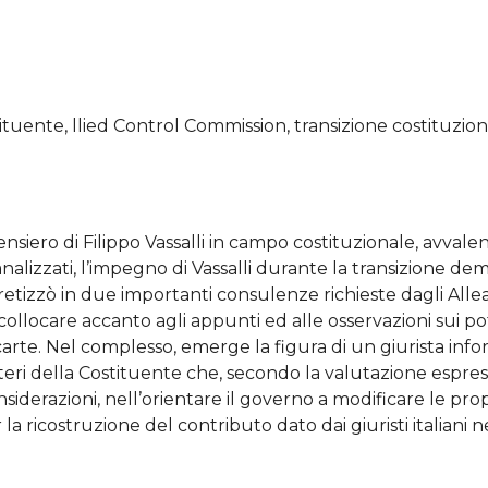
Gli autor
diritti s
alcuna re
I volume 
secondo 
ituente, llied Control Commission, transizione costituzional
internaz
Commons
Condivid
(CC-BY-S
pensiero di Filippo Vassalli in campo costituzionale, avvale
ridistribu
alizzati, l’impegno di Vassalli durante la transizione dem
un’opera
retizzò in due importanti consulenze richieste dagli Alleat
creator
ollocare accanto agli appunti ed alle osservazioni sui po
accredit
e carte. Nel complesso, emerge la figura di un giurista inf
opera de
teri della Costituente che, secondo la valutazione espres
disponibi
iderazioni, nell’orientare il governo a modificare le propr
licenza o
la ricostruzione del contributo dato dai giuristi italiani n
compatib