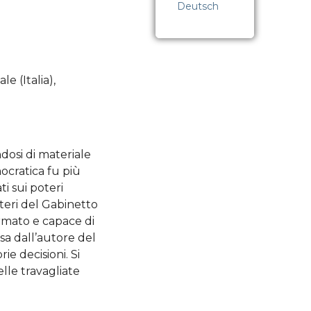
i mantengono tutti i
Deutsch
ull’opera originale senza
strizione.
sono distribuiti
i termini della licenza
e (Italia),
ionale Creative
 Attribuzione -
i allo stesso modo 4.0
A 4.0) che consente la
ndosi di materiale
zione e il riutilizzo di
ocratica fu più
 a condizione che il
i sui poteri
e sia opportunamente
teri del Gabinetto
ato e che qualsiasi
ormato e capace di
rivata sia resa
sa dall’autore del
le con “la stessa
ie decisioni. Si
 una licenza simile o
elle travagliate
ile”.