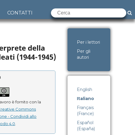
CONTATTI
Per i lettori
terprete della
Per gli
eati (1944-1945)
autori
a
English
Italiano
avoro è fornito con la
Français
Creative Commons
(France)
one - Condividi allo
Español
modo 4.0
.
(España)