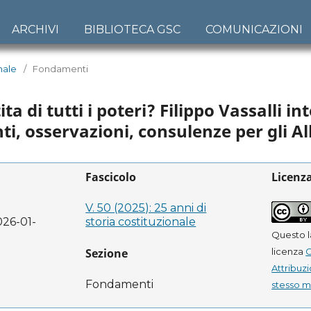
ARCHIVI
BIBLIOTECA GSC
COMUNICAZIONI
onale
/
Fondamenti
 di tutti i poteri? Filippo Vassalli in
i, osservazioni, consulenze per gli All
Fascicolo
Licenz
V. 50 (2025): 25 anni di
026-01-
storia costituzionale
Questo l
licenza
Sezione
Attribuzi
Fondamenti
stesso 