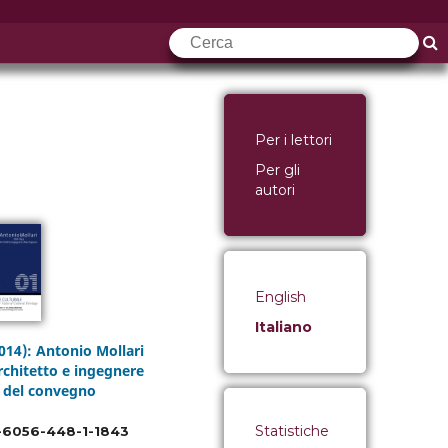
Per i lettori
Per gli
autori
English
Italiano
014): Antonio Mollari
rchitetto e ingegnere
i del convegno
Statistiche
-6056-448-1-1843