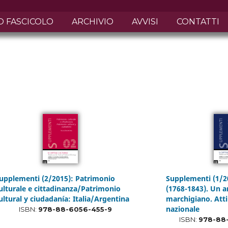
O FASCICOLO
ARCHIVIO
AVVISI
CONTATTI
upplementi (2/2015): Patrimonio
Supplementi (1/2
ulturale e cittadinanza/Patrimonio
(1768-1843). Un a
ultural y ciudadanía: Italia/Argentina
marchigiano. Att
nazionale
ISBN:
978-88-6056-455-9
ISBN:
978-88