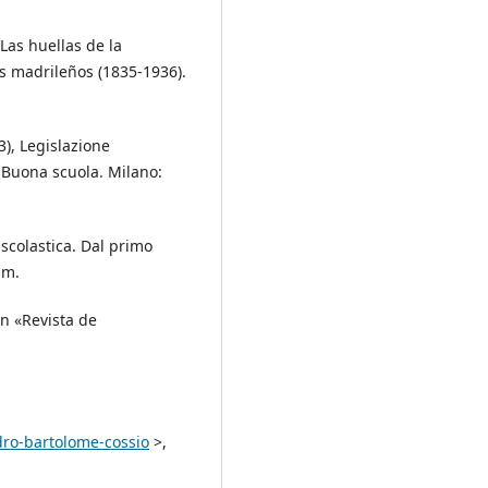
Las huellas de la
os madrileños (1835-1936).
3), Legislazione
a Buona scuola. Milano:
 scolastica. Dal primo
um.
in «Revista de
dro-bartolome-cossio
>,