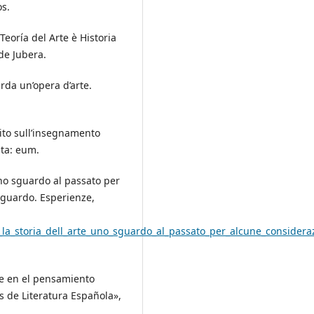
os.
Teoría del Arte è Historia
de Jubera.
da un’opera d’arte.
tito sull’insegnamento
ata: eum.
 uno sguardo al passato per
sguardo. Esperienze,
_storia_dell_arte_uno_sguardo_al_passato_per_alcune_considerazi
rte en el pensamiento
es de Literatura Española»,