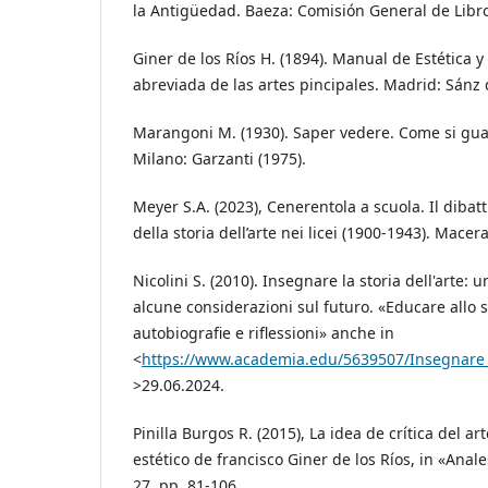
la Antigüedad. Baeza: Comisión General de Libr
Giner de los Ríos H. (1894). Manual de Estética y 
abreviada de las artes pincipales. Madrid: Sánz 
Marangoni M. (1930). Saper vedere. Come si guar
Milano: Garzanti (1975).
Meyer S.A. (2023), Cenerentola a scuola. Il dibat
della storia dell’arte nei licei (1900-1943). Macer
Nicolini S. (2010). Insegnare la storia dell'arte:
alcune considerazioni sul futuro. «Educare allo 
autobiografie e riflessioni» anche in
<
https://www.academia.edu/5639507/Insegnare_la
>29.06.2024.
Pinilla Burgos R. (2015), La idea de crítica del a
estético de francisco Giner de los Ríos, in «Anal
27, pp. 81-106.