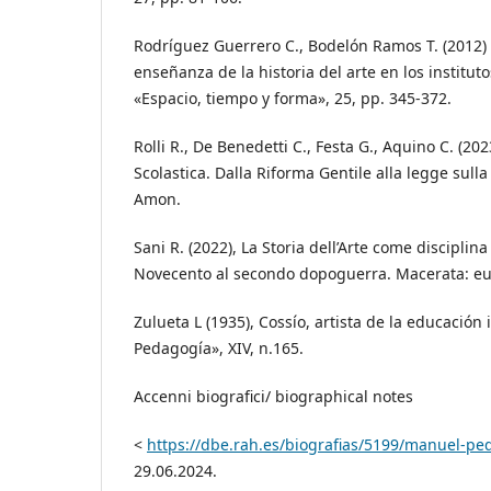
Rodríguez Guerrero C., Bodelón Ramos T. (2012) 
enseñanza de la historia del arte en los institut
«Espacio, tiempo y forma», 25, pp. 345-372.
Rolli R., De Benedetti C., Festa G., Aquino C. (202
Scolastica. Dalla Riforma Gentile alla legge sull
Amon.
Sani R. (2022), La Storia dell’Arte come disciplina
Novecento al secondo dopoguerra. Macerata: e
Zulueta L (1935), Cossío, artista de la educación 
Pedagogía», XIV, n.165.
Accenni biografici/ biographical notes
<
https://dbe.rah.es/biografias/5199/manuel-pe
29.06.2024.