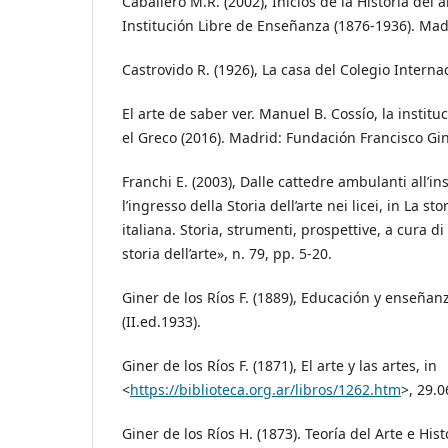
Caballero M.R. (2002), Inicios de la Historia del 
Institución Libre de Enseñanza (1876-1936). Madr
Castrovido R. (1926), La casa del Colegio Internaci
El arte de saber ver. Manuel B. Cossío, la instit
el Greco (2016). Madrid: Fundación Francisco Gin
Franchi E. (2003), Dalle cattedre ambulanti all’i
l’ingresso della Storia dell’arte nei licei, in La sto
italiana. Storia, strumenti, prospettive, a cura di
storia dell’arte», n. 79, pp. 5-20.
Giner de los Ríos F. (1889), Educación y enseñan
(II.ed.1933).
Giner de los Ríos F. (1871), El arte y las artes, in
<
https://biblioteca.org.ar/libros/1262.htm
>, 29.0
Giner de los Ríos H. (1873). Teoría del Arte e Hist