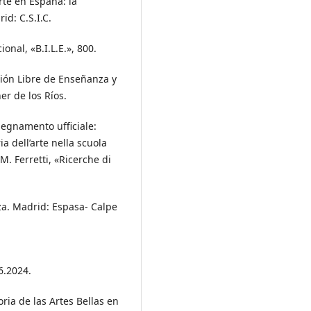
arte en España: la
id: C.S.I.C.
onal, «B.I.L.E.», 800.
ución Libre de Enseñanza y
er de los Ríos.
nsegnamento ufficiale:
ria dell’arte nella scuola
 M. Ferretti, «Ricerche di
za. Madrid: Espasa- Calpe
6.2024.
oria de las Artes Bellas en