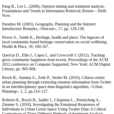
Pang B., Lee L. (2008), Opinion mining and sentiment analysis.
Foundations and Trends in Information Retrieval; Boston – Delft:
Now.
Paradiso M. (2003), Geography, Planning and the Internet:
Introductory Remarks, «Netcom», 17, pp. 129-138.
Power A., Smith K., Heritage, health and place: The legacies of
local community-based heritage conservation on social wellbeing,
Health & Place, 39, 160-167.
Quercia D., Ellis J., Capra L. and Crowcroft J. (2012), Tracking
gross community happiness from tweets, Proceedings of the ACM
2012 conference on Computer Supported, New York: ACM Digital
Library, pp. 965-968.
Resch B., Summa A., Zeile P., Strube M. (2016), Citizen-centric
urban planning through extracting emotion information from Twitter
in an interdisciplinary space-time-linguistics algorithm, «Urban
Planning», 1, 2, pp.114–127.
Roberts H., Resch B., Sadler J., Chapman L., Petutschnig A.,
Zimmer S. (2018), Investigating the Emotional Responses of
Individuals to Urban Green Space Using Twitter Data: A Critical
Comparison of Three Different Methods of Sentiment Analysis,