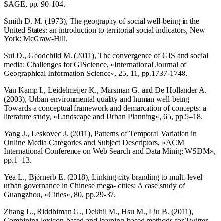
SAGE, pp. 90-104.
Smith D. M. (1973), The geography of social well-being in the
United States: an introduction to territorial social indicators, New
York: McGraw-Hill.
Sui D., Goodchild M. (2011), The convergence of GIS and social
media: Challenges for GIScience, «International Journal of
Geographical Information Science», 25, 11, pp.1737-1748.
Van Kamp I., Leidelmeijer K., Marsman G. and De Hollander A.
(2003), Urban environmental quality and human well-being
Towards a conceptual framework and demarcation of concepts; a
literature study, «Landscape and Urban Planning», 65, pp.5–18.
Yang J., Leskovec J. (2011), Patterns of Temporal Variation in
Online Media Categories and Subject Descriptors, «ACM
International Conference on Web Search and Data Minig; WSDM»,
pp.1–13.
Yea L., Björnerb E. (2018), Linking city branding to multi-level
urban governance in Chinese mega- cities: A case study of
Guangzhou, «Cities», 80, pp.29-37.
Zhang L., Riddhiman G., Dekhil M., Hsu M., Liu B. (2011),
Combining lexicon-based and learning-based methods for Twitter