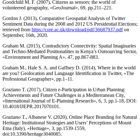
Goodchild M. F. (2007), Citizens as sensors: the world of
volunteered geography, «GeoJournal», 69, pp.211–221.
Gordon J. (2013), Comparative Geospatial Analysis of Twitter
Sentiment Data during the 2008 and 2012 US Presidential Elections;
retrieved from
https://core.ac.uk/download/pdf/36687937.pdf
on
September, 16th, 2020.
Graham M. (2015), Contradictory Connectivity: Spatial Imaginaries
and Techno-Mediated Positionalities in Kenya’s Outsourcing Sector,
«Environment and Planning A», 47, pp.867-883.
Graham M., Hale S. A. and Gaffney D. (2014), Where in the world
are you? Geolocation and Language Identification in Twitter, «The
Professional Geographer», pp.1–11.
Graziano T. (2017), Citizen e-Participation in Urban Planning:
Achievements and Future Challenges in a Mediterranean City,
«International Journal of E-Planning Research», 6, 3, pp.1-18, DOI:
10.4018/IJEPR.2017070101.
Graziano T., Albanese V. (2020), Online Place Branding for Natural
Heritage: Institutional Strategies and Users’ Perceptions of Mount
Etna (Italy), «Heritage», 3, pp.1539-1559,
doi:10.3390/heritage3040085.