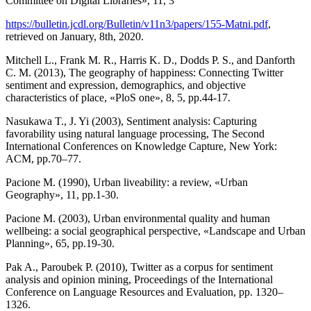
Committee on Digital Libraries», 11, 3
https://bulletin.jcdl.org/Bulletin/v11n3/papers/155-Matni.pdf
,
retrieved on January, 8th, 2020.
Mitchell L., Frank M. R., Harris K. D., Dodds P. S., and Danforth
C. M. (2013), The geography of happiness: Connecting Twitter
sentiment and expression, demographics, and objective
characteristics of place, «PloS one», 8, 5, pp.44-17.
Nasukawa T., J. Yi (2003), Sentiment analysis: Capturing
favorability using natural language processing, The Second
International Conferences on Knowledge Capture, New York:
ACM, pp.70–77.
Pacione M. (1990), Urban liveability: a review, «Urban
Geography», 11, pp.1-30.
Pacione M. (2003), Urban environmental quality and human
wellbeing: a social geographical perspective, «Landscape and Urban
Planning», 65, pp.19-30.
Pak A., Paroubek P. (2010), Twitter as a corpus for sentiment
analysis and opinion mining, Proceedings of the International
Conference on Language Resources and Evaluation, pp. 1320–
1326.