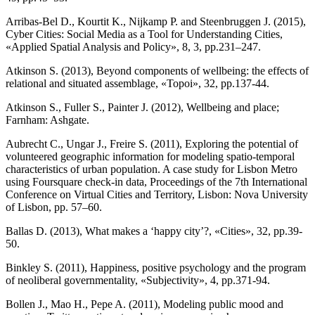
Arribas-Bel D., Kourtit K., Nijkamp P. and Steenbruggen J. (2015),
Cyber Cities: Social Media as a Tool for Understanding Cities,
«Applied Spatial Analysis and Policy», 8, 3, pp.231–247.
Atkinson S. (2013), Beyond components of wellbeing: the effects of
relational and situated assemblage, «Topoi», 32, pp.137-44.
Atkinson S., Fuller S., Painter J. (2012), Wellbeing and place;
Farnham: Ashgate.
Aubrecht C., Ungar J., Freire S. (2011), Exploring the potential of
volunteered geographic information for modeling spatio-temporal
characteristics of urban population. A case study for Lisbon Metro
using Foursquare check-in data, Proceedings of the 7th International
Conference on Virtual Cities and Territory, Lisbon: Nova University
of Lisbon, pp. 57–60.
Ballas D. (2013), What makes a ‘happy city’?, «Cities», 32, pp.39-
50.
Binkley S. (2011), Happiness, positive psychology and the program
of neoliberal governmentality, «Subjectivity», 4, pp.371-94.
Bollen J., Mao H., Pepe A. (2011), Modeling public mood and