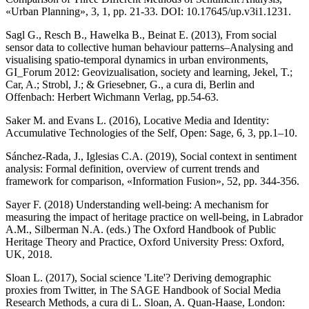
«Urban Planning», 3, 1, pp. 21-33. DOI: 10.17645/up.v3i1.1231.
Sagl G., Resch B., Hawelka B., Beinat E. (2013), From social
sensor data to collective human behaviour patterns–Analysing and
visualising spatio-temporal dynamics in urban environments,
GI_Forum 2012: Geovizualisation, society and learning, Jekel, T.;
Car, A.; Strobl, J.; & Griesebner, G., a cura di, Berlin and
Offenbach: Herbert Wichmann Verlag, pp.54-63.
Saker M. and Evans L. (2016), Locative Media and Identity:
Accumulative Technologies of the Self, Open: Sage, 6, 3, pp.1–10.
Sánchez-Rada, J., Iglesias C.A. (2019), Social context in sentiment
analysis: Formal definition, overview of current trends and
framework for comparison, «Information Fusion», 52, pp. 344-356.
Sayer F. (2018) Understanding well-being: A mechanism for
measuring the impact of heritage practice on well-being, in Labrador
A.M., Silberman N.A. (eds.) The Oxford Handbook of Public
Heritage Theory and Practice, Oxford University Press: Oxford,
UK, 2018.
Sloan L. (2017), Social science 'Lite'? Deriving demographic
proxies from Twitter, in The SAGE Handbook of Social Media
Research Methods, a cura di L. Sloan, A. Quan-Haase, London: