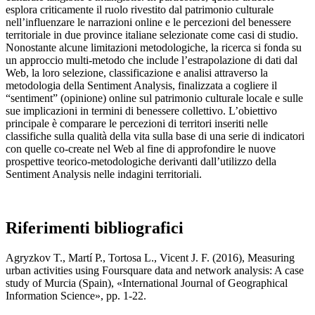
esplora criticamente il ruolo rivestito dal patrimonio culturale
nell’influenzare le narrazioni online e le percezioni del benessere
territoriale in due province italiane selezionate come casi di studio.
Nonostante alcune limitazioni metodologiche, la ricerca si fonda su
un approccio multi-metodo che include l’estrapolazione di dati dal
Web, la loro selezione, classificazione e analisi attraverso la
metodologia della Sentiment Analysis, finalizzata a cogliere il
“sentiment” (opinione) online sul patrimonio culturale locale e sulle
sue implicazioni in termini di benessere collettivo. L’obiettivo
principale è comparare le percezioni di territori inseriti nelle
classifiche sulla qualità della vita sulla base di una serie di indicatori
con quelle co-create nel Web al fine di approfondire le nuove
prospettive teorico-metodologiche derivanti dall’utilizzo della
Sentiment Analysis nelle indagini territoriali.
Riferimenti bibliografici
Agryzkov T., Martí P., Tortosa L., Vicent J. F. (2016), Measuring
urban activities using Foursquare data and network analysis: A case
study of Murcia (Spain), «International Journal of Geographical
Information Science», pp. 1-22.