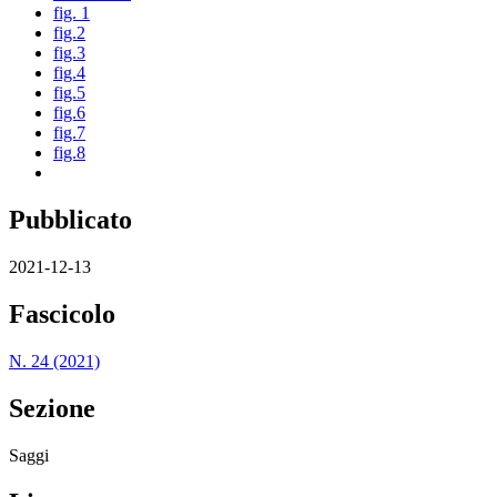
fig. 1
fig.2
fig.3
fig.4
fig.5
fig.6
fig.7
fig.8
Pubblicato
2021-12-13
Fascicolo
N. 24 (2021)
Sezione
Saggi