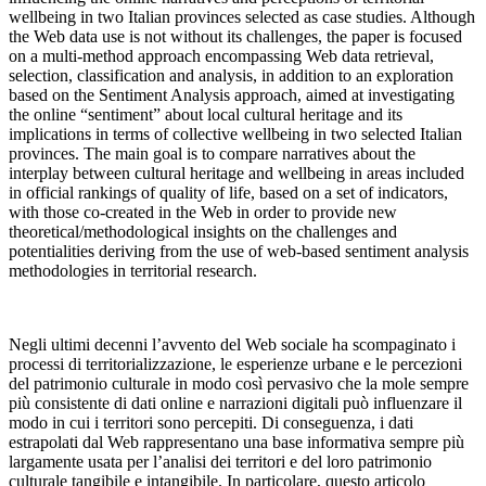
wellbeing in two Italian provinces selected as case studies. Although
the Web data use is not without its challenges, the paper is focused
on a multi-method approach encompassing Web data retrieval,
selection, classification and analysis, in addition to an exploration
based on the Sentiment Analysis approach, aimed at investigating
the online “sentiment” about local cultural heritage and its
implications in terms of collective wellbeing in two selected Italian
provinces. The main goal is to compare narratives about the
interplay between cultural heritage and wellbeing in areas included
in official rankings of quality of life, based on a set of indicators,
with those co-created in the Web in order to provide new
theoretical/methodological insights on the challenges and
potentialities deriving from the use of web-based sentiment analysis
methodologies in territorial research.
Negli ultimi decenni l’avvento del Web sociale ha scompaginato i
processi di territorializzazione, le esperienze urbane e le percezioni
del patrimonio culturale in modo così pervasivo che la mole sempre
più consistente di dati online e narrazioni digitali può influenzare il
modo in cui i territori sono percepiti. Di conseguenza, i dati
estrapolati dal Web rappresentano una base informativa sempre più
largamente usata per l’analisi dei territori e del loro patrimonio
culturale tangibile e intangibile. In particolare, questo articolo