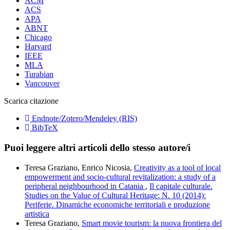
ACM
ACS
APA
ABNT
Chicago
Harvard
IEEE
MLA
Turabian
Vancouver
Scarica citazione
Endnote/Zotero/Mendeley (RIS)
BibTeX
Puoi leggere altri articoli dello stesso autore/i
Teresa Graziano, Enrico Nicosia,
Creativity as a tool of local
empowerment and socio-cultural revitalization: a study of a
peripheral neighbourhood in Catania
,
Il capitale culturale.
Studies on the Value of Cultural Heritage: N. 10 (2014):
Periferie. Dinamiche economiche territoriali e produzione
artistica
Teresa Graziano,
Smart movie tourism: la nuova frontiera del