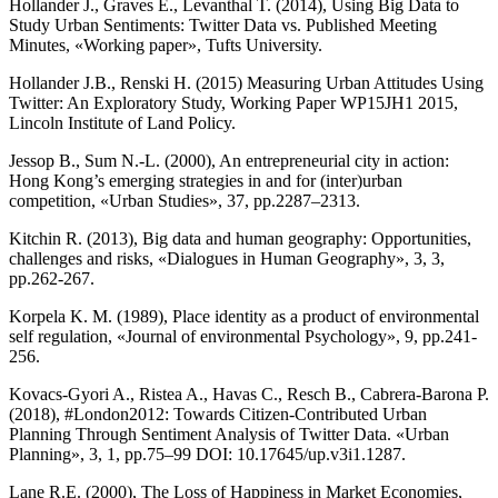
Hollander J., Graves E., Levanthal T. (2014), Using Big Data to
Study Urban Sentiments: Twitter Data vs. Published Meeting
Minutes, «Working paper», Tufts University.
Hollander J.B., Renski H. (2015) Measuring Urban Attitudes Using
Twitter: An Exploratory Study, Working Paper WP15JH1 2015,
Lincoln Institute of Land Policy.
Jessop B., Sum N.-L. (2000), An entrepreneurial city in action:
Hong Kong’s emerging strategies in and for (inter)urban
competition, «Urban Studies», 37, pp.2287–2313.
Kitchin R. (2013), Big data and human geography: Opportunities,
challenges and risks, «Dialogues in Human Geography», 3, 3,
pp.262-267.
Korpela K. M. (1989), Place identity as a product of environmental
self regulation, «Journal of environmental Psychology», 9, pp.241-
256.
Kovacs-Gyori A., Ristea A., Havas C., Resch B., Cabrera-Barona P.
(2018), #London2012: Towards Citizen-Contributed Urban
Planning Through Sentiment Analysis of Twitter Data. «Urban
Planning», 3, 1, pp.75–99 DOI: 10.17645/up.v3i1.1287.
Lane R.E. (2000), The Loss of Happiness in Market Economies,