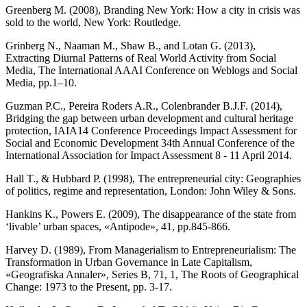
Greenberg M. (2008), Branding New York: How a city in crisis was
sold to the world, New York: Routledge.
Grinberg N., Naaman M., Shaw B., and Lotan G. (2013),
Extracting Diurnal Patterns of Real World Activity from Social
Media, The International AAAI Conference on Weblogs and Social
Media, pp.1–10.
Guzman P.C., Pereira Roders A.R., Colenbrander B.J.F. (2014),
Bridging the gap between urban development and cultural heritage
protection, IAIA14 Conference Proceedings Impact Assessment for
Social and Economic Development 34th Annual Conference of the
International Association for Impact Assessment 8 - 11 April 2014.
Hall T., & Hubbard P. (1998), The entrepreneurial city: Geographies
of politics, regime and representation, London: John Wiley & Sons.
Hankins K., Powers E. (2009), The disappearance of the state from
‘livable’ urban spaces, «Antipode», 41, pp.845-866.
Harvey D. (1989), From Managerialism to Entrepreneurialism: The
Transformation in Urban Governance in Late Capitalism,
«Geografiska Annaler», Series B, 71, 1, The Roots of Geographical
Change: 1973 to the Present, pp. 3-17.