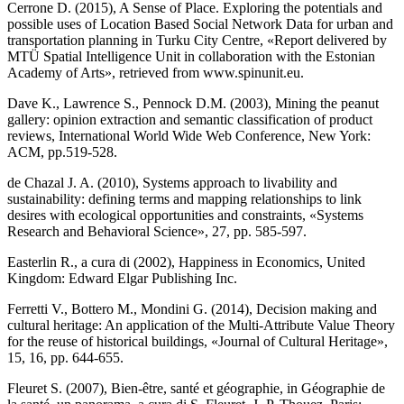
Cerrone D. (2015), A Sense of Place. Exploring the potentials and
possible uses of Location Based Social Network Data for urban and
transportation planning in Turku City Centre, «Report delivered by
MTÜ Spatial Intelligence Unit in collaboration with the Estonian
Academy of Arts», retrieved from www.spinunit.eu.
Dave K., Lawrence S., Pennock D.M. (2003), Mining the peanut
gallery: opinion extraction and semantic classification of product
reviews, International World Wide Web Conference, New York:
ACM, pp.519-528.
de Chazal J. A. (2010), Systems approach to livability and
sustainability: defining terms and mapping relationships to link
desires with ecological opportunities and constraints, «Systems
Research and Behavioral Science», 27, pp. 585-597.
Easterlin R., a cura di (2002), Happiness in Economics, United
Kingdom: Edward Elgar Publishing Inc.
Ferretti V., Bottero M., Mondini G. (2014), Decision making and
cultural heritage: An application of the Multi-Attribute Value Theory
for the reuse of historical buildings, «Journal of Cultural Heritage»,
15, 16, pp. 644-655.
Fleuret S. (2007), Bien-être, santé et géographie, in Géographie de