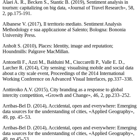
Alaei A. R., Becken S., Stantic B. (2019), Sentiment analysis in
tourism: capitalizing on big data, «Journal of Travel Research», 58,
2, pp.175-191.
Albanese V. (2017), Il territorio mediato. Sentiment Analysis
Methodology e sua applicazione al Salento; Bologna: Bononia
University Press.
Anholt S. (2010), Places: Identity, image and reputation;
Houndmills: Palgrave MacMillan.
Antonelli F., Azzi M., Balduini M., Ciuccarelli P., Valle E. D.,
Larcher R. (2014), City sensing: visualising mobile and social data
about a city scale event, Proceedings of the 2014 International
Working Conference on Advanced Visual Interfaces, pp.337–338.
Anttiroiko A.V. (2015), City branding as a response to global
intercity competition, «Growth and Change», 46, 2, pp.233–252.
Arribas-Bel D. (2014), Accidental, open and everywhere: Emerging
data sources for the understanding of cities, «Applied Geography»,
49, pp. 45–53.
Arribas-Bel D. (2014), Accidental, open and everywhere: Emerging
data sources for the understanding of cities, «Applied Geography»,
49, pp.45–53.