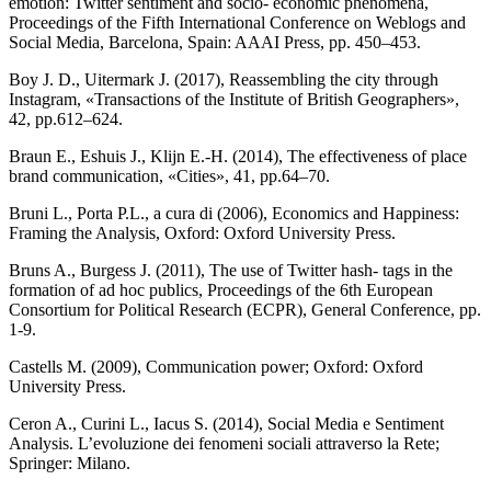
emotion: Twitter sentiment and socio- economic phenomena,
Proceedings of the Fifth International Conference on Weblogs and
Social Media, Barcelona, Spain: AAAI Press, pp. 450–453.
Boy J. D., Uitermark J. (2017), Reassembling the city through
Instagram, «Transactions of the Institute of British Geographers»,
42, pp.612–624.
Braun E., Eshuis J., Klijn E.-H. (2014), The effectiveness of place
brand communication, «Cities», 41, pp.64–70.
Bruni L., Porta P.L., a cura di (2006), Economics and Happiness:
Framing the Analysis, Oxford: Oxford University Press.
Bruns A., Burgess J. (2011), The use of Twitter hash- tags in the
formation of ad hoc publics, Proceedings of the 6th European
Consortium for Political Research (ECPR), General Conference, pp.
1-9.
Castells M. (2009), Communication power; Oxford: Oxford
University Press.
Ceron A., Curini L., Iacus S. (2014), Social Media e Sentiment
Analysis. L’evoluzione dei fenomeni sociali attraverso la Rete;
Springer: Milano.