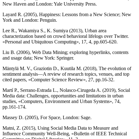
New Haven and London: Yale University Press.
Layard R. (2005), Happiness: Lessons from a New Science; New
York and London: Penguin.
Lee R., Wakamiya S., K. Sumiya (2013), Urban area
characterization based on crowd behavioral lifelogs over Twitter.
«Personal and Ubiquitous Computing», 17, 4, pp.605-620.
Liu B. (2006), Web Data Mining; exploring hyperlinks, contents
and usage data; New York: Springer.
Mäntylä M. V., Graziotin D., Kuutila M. (2018), The evolution of
sentiment analysis—A review of research topics, venues, and top
cited papers, «Computer Science Review», 27, pp.16-32.
Martí P., Serrano-Estrada L., Nolasco-Cirugeda A. (2019), Social
Media data: Challenges, opportunities and limitations in urban
studies, «Computers, Environment and Urban Systems», 74,
pp.161-174.
Massey D. (2005), For Space, London: Sage.
Matni, Z. (2015), Using Social Media Data to Measure and
Influence Community Well-Being, «Bulletin of IEEE Technical