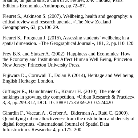
la santé, un panorama, a cura di S. Fleuret, J.-P. Thouez, Paris:
Editions Economica-Anthropos, pp.72–87.
Fleuret S., Atkinson S. (2007), Wellbeing, health and geography: a
critical review and research agenda, «The New Zealand
Geographer», 63, pp.106-29.
Fleuret S., Prugneau J. (2015), Assessing students’ wellbeing in a
spatial dimension. «The Geographical Journal», 181, 2, pp.110-120.
Frey B.S. and Stutzer A. (2002), Happiness and Economics: How
the Economy and Institutions Affect Human Well Being, Princeton -
New Jersey: Princeton University Press.
Fujiwara D., Cornwall T., Dolan P. (2014), Heritage and Wellbeing,
English Heritage: London.
Giffinger R., Haindlmaier G., Kramar H. (2010), The role of
rankings in growing city competition, «Urban Research & Practice»,
3, 3, pp.299-312, DOI: 10.1080/17535069.2010.524420
Girardin F., Vaccari A., Gerber A., Biderman A., Ratti C. (2009),
Quantifying urban attractiveness from the distribution and density of
digital footprints, «International Journal of Spatial Data
Infrastructures Research» 4, pp.175–200.