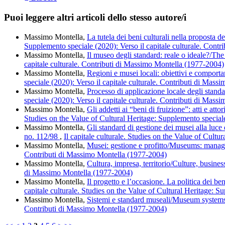
Puoi leggere altri articoli dello stesso autore/i
Massimo Montella,
La tutela dei beni culturali nella proposta 
Supplemento speciale (2020): Verso il capitale culturale. Cont
Massimo Montella,
Il museo degli standard: reale o ideale?/Th
capitale culturale. Contributi di Massimo Montella (1977-2004)
Massimo Montella,
Regioni e musei locali: obiettivi e compor
speciale (2020): Verso il capitale culturale. Contributi di Mas
Massimo Montella,
Processo di applicazione locale degli stand
speciale (2020): Verso il capitale culturale. Contributi di Mas
Massimo Montella,
Gli addetti ai “beni di fruizione”: atti e at
Studies on the Value of Cultural Heritage: Supplemento special
Massimo Montella,
Gli standard di gestione dei musei alla luc
no. 112/98
,
Il capitale culturale. Studies on the Value of Cult
Massimo Montella,
Musei: gestione e profitto/Museums: manag
Contributi di Massimo Montella (1977-2004)
Massimo Montella,
Cultura, impresa, territorio/Culture, business
di Massimo Montella (1977-2004)
Massimo Montella,
Il progetto e l’occasione. La politica dei be
capitale culturale. Studies on the Value of Cultural Heritage: 
Massimo Montella,
Sistemi e standard museali/Museum system
Contributi di Massimo Montella (1977-2004)