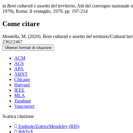
in
Beni culturali e assetto del territorio
, Atti del convegno nazionale 
1979), Roma: Il ventaglio, 1979, pp. 197-214
Come citare
Montella, M. (2020). Beni culturali e assetto del territorio/Cultural he
2362/2467
Ulteriori formati di citazione
ACM
ACS
APA
ABNT
Chicago
Harvard
IEEE
MLA
Turabian
Vancouver
Scarica citazione
Endnote/Zotero/Mendeley (RIS)
BibTeX