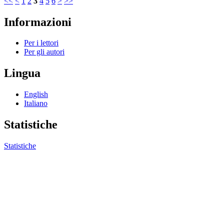
<<
<
1
2
3
4
5
6
>
>>
Informazioni
Per i lettori
Per gli autori
Lingua
English
Italiano
Statistiche
Statistiche