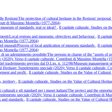
delle Regioni/The protection of cultural heritage in the Regions' proposal
ributi di Massimo Montella (1977-2004)
e museum of standards: real or ideal?
,
Il capitale culturale. Studies on 
tamenti/Local regions and museums: objectives and behaviour
,
Il capita
simo Montella (1977-2004)
ard museali/Process of local application of museum standards
,
Il capita
simo Montella (1977-2004)
tori di un adempimento possibile/The persons in charge of the “assets of u
e (2020): Verso il capitale culturale. Contributi di Massimo Montella (
e del trasferimento previsto dal D.Lgs. n. 112/98/Museum management stan
ural Heritage: Supplemento speciale (2020): Verso il capitale culturale.
ement and profit
,
Il capitale culturale. Studies on the Value of Cultura
, territory
,
Il capitale culturale. Studies on the Value of Cultural Herit
ni culturali e gli standard per i musei italiani/The project and the oppor
Supplemento speciale (2020): Verso il capitale culturale. Contributi di 
s and standards
,
Il capitale culturale. Studies on the Value of Cultural 