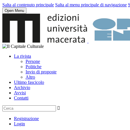
Salta al contenuto principale
Salta al menu principale di navigazione
S
Open Menu
La rivista
Persone
Politiche
Invio di proposte
Altro
Ultimo fascicolo
Archivio
Avvisi
Contatti
Registrazione
Login