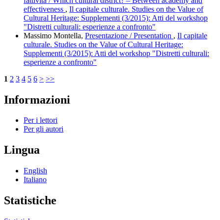
fattività / Which cultural district? – Between academy and
effectiveness
,
Il capitale culturale. Studies on the Value of
Cultural Heritage: Supplementi (3/2015): Atti del workshop
"Distretti culturali: esperienze a confronto"
Massimo Montella,
Presentazione / Presentation
,
Il capitale
culturale. Studies on the Value of Cultural Heritage:
Supplementi (3/2015): Atti del workshop "Distretti culturali:
esperienze a confronto"
1
2
3
4
5
6
>
>>
Informazioni
Per i lettori
Per gli autori
Lingua
English
Italiano
Statistiche