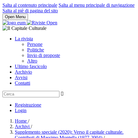
Salta al contenuto principale
Salta al menu principale di navigazione
Salta al piè di pagina del sito
Open Menu
La rivista
Persone
Politiche
Invio di proposte
Altro
Ultimo fascicolo
Archivio
Avvisi
Contatti
Registrazione
Login
Home
/
Archivi
/
Supplemento speciale (2020): Verso il capitale culturale.
Contributi di Massimo Montella (1977-2004)
/