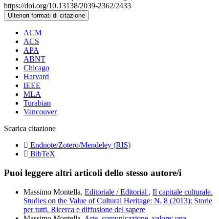
https://doi.org/10.13138/2039-2362/2433
Ulteriori formati di citazione
ACM
ACS
APA
ABNT
Chicago
Harvard
IEEE
MLA
Turabian
Vancouver
Scarica citazione
Endnote/Zotero/Mendeley (RIS)
BibTeX
Puoi leggere altri articoli dello stesso autore/i
Massimo Montella,
Editoriale / Editorial
,
Il capitale culturale.
Studies on the Value of Cultural Heritage: N. 8 (2013): Storie
per tutti. Ricerca e diffusione del sapere
Massimo Montella,
Arte, comunicazione, valore: una