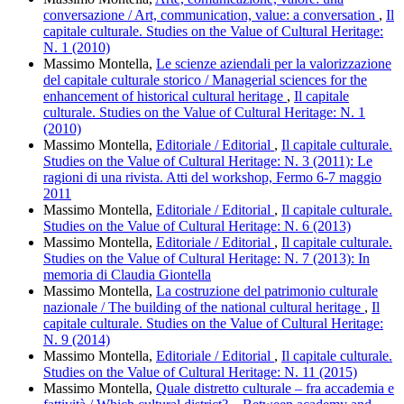
conversazione / Art, communication, value: a conversation
,
Il
capitale culturale. Studies on the Value of Cultural Heritage:
N. 1 (2010)
Massimo Montella,
Le scienze aziendali per la valorizzazione
del capitale culturale storico / Managerial sciences for the
enhancement of historical cultural heritage
,
Il capitale
culturale. Studies on the Value of Cultural Heritage: N. 1
(2010)
Massimo Montella,
Editoriale / Editorial
,
Il capitale culturale.
Studies on the Value of Cultural Heritage: N. 3 (2011): Le
ragioni di una rivista. Atti del workshop, Fermo 6-7 maggio
2011
Massimo Montella,
Editoriale / Editorial
,
Il capitale culturale.
Studies on the Value of Cultural Heritage: N. 6 (2013)
Massimo Montella,
Editoriale / Editorial
,
Il capitale culturale.
Studies on the Value of Cultural Heritage: N. 7 (2013): In
memoria di Claudia Giontella
Massimo Montella,
La costruzione del patrimonio culturale
nazionale / The building of the national cultural heritage
,
Il
capitale culturale. Studies on the Value of Cultural Heritage:
N. 9 (2014)
Massimo Montella,
Editoriale / Editorial
,
Il capitale culturale.
Studies on the Value of Cultural Heritage: N. 11 (2015)
Massimo Montella,
Quale distretto culturale – fra accademia e