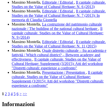
Massimo Montella,
Editoriale / Editorial
,
Il capitale culturale.
Studies on the Value of Cultural Heritage: N. 6 (2013)
Massimo Montella,
Editoriale / Editorial
,
Il capitale culturale.
Studies on the Value of Cultural Heritage: N. 7 (2013): In
memoria di Claudia Giontella
Massimo Montella,
La costruzione del patrimonio culturale
nazionale / The building of the national cultural heritage
,
Il
capitale culturale. Studies on the Value of Cultural Heritage:
N. 9 (2014)
Massimo Montella,
Editoriale / Editorial
,
Il capitale culturale.
Studies on the Value of Cultural Heritage: N. 11 (2015)
Massimo Montella,
Quale distretto culturale – fra accademia e
fattività / Which cultural district? – Between academy and
effectiveness
,
Il capitale culturale. Studies on the Value of
Cultural Heritage: Supplementi (3/2015): Atti del workshop
"Distretti culturali: esperienze a confronto"
Massimo Montella,
Presentazione / Presentation
,
Il capitale
culturale. Studies on the Value of Cultural Heritage:
Supplementi (3/2015): Atti del workshop "Distretti culturali:
esperienze a confronto"
1
2
3
4
5
6
>
>>
Informazioni