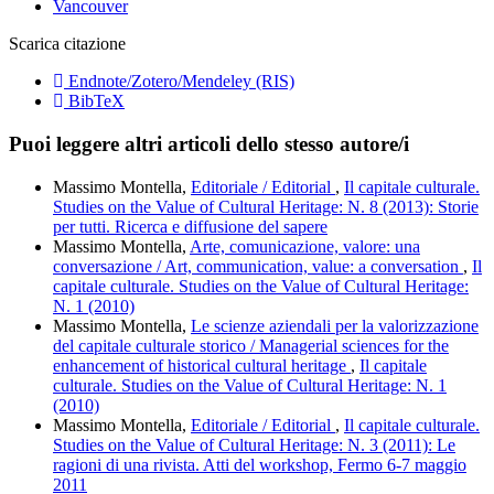
Vancouver
Scarica citazione
Endnote/Zotero/Mendeley (RIS)
BibTeX
Puoi leggere altri articoli dello stesso autore/i
Massimo Montella,
Editoriale / Editorial
,
Il capitale culturale.
Studies on the Value of Cultural Heritage: N. 8 (2013): Storie
per tutti. Ricerca e diffusione del sapere
Massimo Montella,
Arte, comunicazione, valore: una
conversazione / Art, communication, value: a conversation
,
Il
capitale culturale. Studies on the Value of Cultural Heritage:
N. 1 (2010)
Massimo Montella,
Le scienze aziendali per la valorizzazione
del capitale culturale storico / Managerial sciences for the
enhancement of historical cultural heritage
,
Il capitale
culturale. Studies on the Value of Cultural Heritage: N. 1
(2010)
Massimo Montella,
Editoriale / Editorial
,
Il capitale culturale.
Studies on the Value of Cultural Heritage: N. 3 (2011): Le
ragioni di una rivista. Atti del workshop, Fermo 6-7 maggio
2011