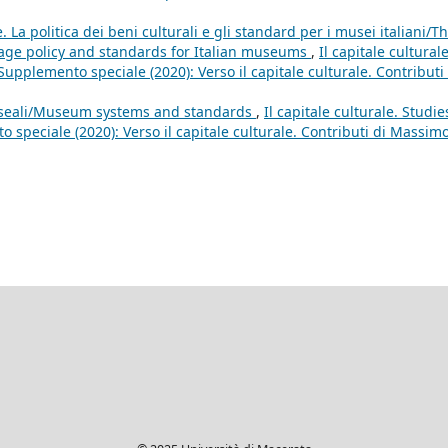
e. La politica dei beni culturali e gli standard per i musei italiani/T
itage policy and standards for Italian museums
,
Il capitale culturale
Supplemento speciale (2020): Verso il capitale culturale. Contributi 
useali/Museum systems and standards
,
Il capitale culturale. Studie
 speciale (2020): Verso il capitale culturale. Contributi di Massim