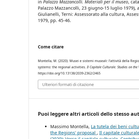
in
Palazzo Mazzancolli. Materiali per il museo
, cat
Palazzo Mazzancolli, 23 giugno-15 luglio 1979), a 
Giulianelli, Terni: Assessorato alla cultura, Asses
1979, pp. 45-46.
Come citare
Montella, M. (2020). Musei e sistemi museali: l’attività della R
systems: the regional activities.
Il Capitale Culturale. Studies on the
https://doi.org/10.13138/2039-2362/2465
Ulteriori formati di citazione
Puoi leggere altri articoli dello stesso au
Massimo Montella,
La tutela dei beni cult
the Regions' proposal
,
Il capitale cultura
(2020): Verso il capitale culturale. Contri