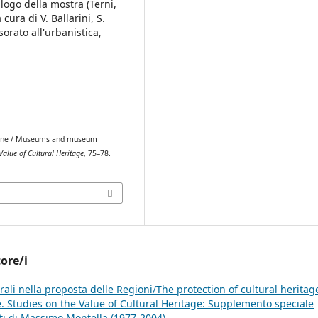
alogo della mostra (Terni,
cura di V. Ballarini, S.
sorato all'urbanistica,
egione / Museums and museum
 Value of Cultural Heritage
, 75–78.
tore/i
urali nella proposta delle Regioni/The protection of cultural heritag
le. Studies on the Value of Cultural Heritage: Supplemento speciale
buti di Massimo Montella (1977-2004)