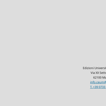
Edizioni Univers
Via XX Set
62100 Ma
info.ceum@
T. +39 0733