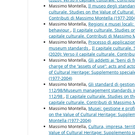
Massimo Montella,
Il museo degli standar
culturale. Studies on the Value of Cultural
Contributi di Massimo Montella (1977-200
Massimo Montella,
Regioni e musei locali
behaviour
,
Il capitale culturale. Studies 
capitale culturale. Contributi di Massimo 
Massimo Montella,
Processo di applicazion
museum standards
,
Il capitale culturale
(2020): Verso il capitale culturale. Contri
Massimo Montella,
Gli addetti ai “beni di
charge of the “assets of use”: acts and acto
of Cultural Heritage: Supplemento speciale
(1977-2004)
Massimo Montella,
Gli standard di gestion
112/98/Museum management standards in th
112/98
,
Il capitale culturale. Studies on t
capitale culturale. Contributi di Massimo 
Massimo Montella,
Musei: gestione e pro
on the Value of Cultural Heritage: Suppleme
Montella (1977-2004)
Massimo Montella,
Cultura, impresa, terri
Value of Cultural Heritage: Supplemento spe