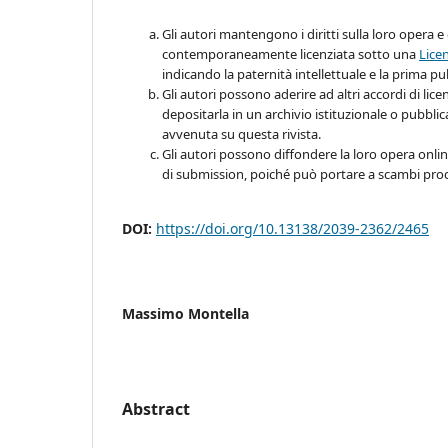
Gli autori mantengono i diritti sulla loro opera e 
contemporaneamente licenziata sotto una
Lice
indicando la paternità intellettuale e la prima pu
Gli autori possono aderire ad altri accordi di lic
depositarla in un archivio istituzionale o pubbli
avvenuta su questa rivista.
Gli autori possono diffondere la loro opera online
di submission, poiché può portare a scambi produ
DOI:
https://doi.org/10.13138/2039-2362/2465
Massimo Montella
Abstract