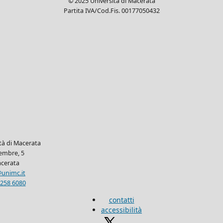
© 2025 Università di Macerata
Partita IVA/Cod.Fis. 00177050432
ità di Macerata
tembre, 5
cerata
unimc.it
 258 6080
contatti
accessibilità