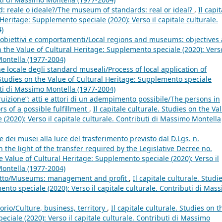
d: reale o ideale?/The museum of standards: real or ideal?
,
Il capit
 Heritage: Supplemento speciale (2020): Verso il capitale culturale.
4)
: obiettivi e comportamenti/Local regions and museums: objectives
on the Value of Cultural Heritage: Supplemento speciale (2020): Verso
Montella (1977-2004)
e locale degli standard museali/Process of local application of
. Studies on the Value of Cultural Heritage: Supplemento speciale
buti di Massimo Montella (1977-2004)
 fruizione”: atti e attori di un adempimento possibile/The persons in
rs of a possible fulfillment
,
Il capitale culturale. Studies on the Va
 (2020): Verso il capitale culturale. Contributi di Massimo Montella
e dei musei alla luce del trasferimento previsto dal D.Lgs. n.
e light of the transfer required by the Legislative Decree no.
he Value of Cultural Heritage: Supplemento speciale (2020): Verso il
Montella (1977-2004)
fitto/Museums: management and profit
,
Il capitale culturale. Studi
nto speciale (2020): Verso il capitale culturale. Contributi di Mas
torio/Culture, business, territory
,
Il capitale culturale. Studies on t
ciale (2020): Verso il capitale culturale. Contributi di Massimo