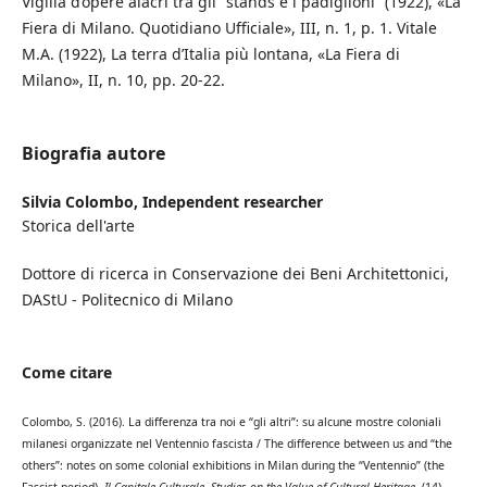
Vigilia d’opere alacri tra gli “stands e i padiglioni” (1922), «La
Fiera di Milano. Quotidiano Ufficiale», III, n. 1, p. 1. Vitale
M.A. (1922), La terra d’Italia più lontana, «La Fiera di
Milano», II, n. 10, pp. 20-22.
Biografia autore
Silvia Colombo,
Independent researcher
Storica dell'arte
Dottore di ricerca in Conservazione dei Beni Architettonici,
DAStU - Politecnico di Milano
Come citare
Colombo, S. (2016). La differenza tra noi e “gli altri”: su alcune mostre coloniali
milanesi organizzate nel Ventennio fascista / The difference between us and “the
others”: notes on some colonial exhibitions in Milan during the “Ventennio” (the