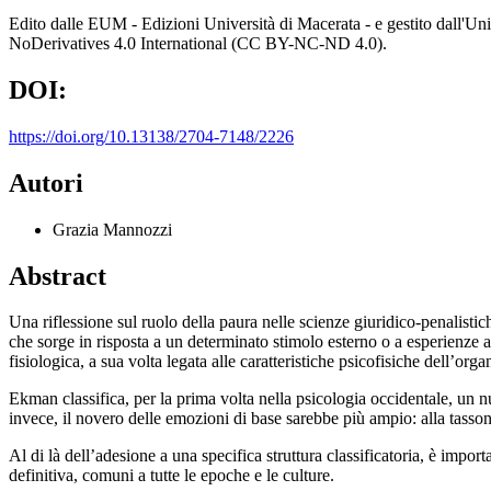
Edito dalle EUM - Edizioni Università di Macerata - e gestito dall'
NoDerivatives 4.0 International (CC BY-NC-ND 4.0).
DOI:
https://doi.org/10.13138/2704-7148/2226
Autori
Grazia Mannozzi
Abstract
Una riflessione sul ruolo della paura nelle scienze giuridico-penalist
che sorge in risposta a un determinato stimolo esterno o a esperienze 
fisiologica, a sua volta legata alle caratteristiche psicofisiche dell’o
Ekman classifica, per la prima volta nella psicologia occidentale, un nu
invece, il novero delle emozioni di base sarebbe più ampio: alla tass
Al di là dell’adesione a una specifica struttura classificatoria, è impor
definitiva, comuni a tutte le epoche e le culture.