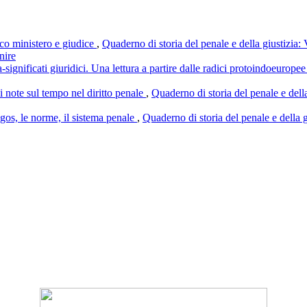
ico ministero e giudice
,
Quaderno di storia del penale e della giustizia: V
nire
significati giuridici. Una lettura a partire dalle radici protoindoeuropee 
i note sul tempo nel diritto penale
,
Quaderno di storia del penale e della
logos, le norme, il sistema penale
,
Quaderno di storia del penale e della gi