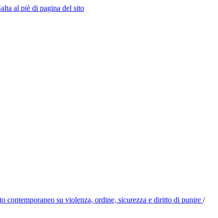
alta al piè di pagina del sito
tito contemporaneo su violenza, ordine, sicurezza e diritto di punire
/