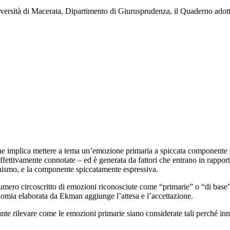
Università di Macerata, Dipartimento di Giurusprudenza, il Quaderno a
iche implica mettere a tema un’emozione primaria a spiccata componente 
affettivamente connotate – ed è generata da fattori che entrano in rapp
rganismo, e la componente spiccatamente espressiva.
mero circoscritto di emozioni riconosciute come “primarie” o “di base”: fe
onomia elaborata da Ekman aggiunge l’attesa e l’accettazione.
tante rilevare come le emozioni primarie siano considerate tali perché inna