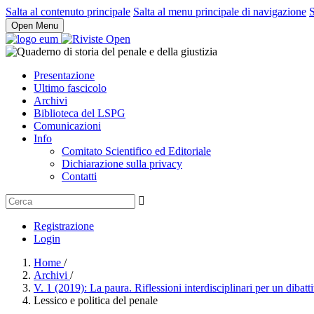
Salta al contenuto principale
Salta al menu principale di navigazione
S
Open Menu
Presentazione
Ultimo fascicolo
Archivi
Biblioteca del LSPG
Comunicazioni
Info
Comitato Scientifico ed Editoriale
Dichiarazione sulla privacy
Contatti
Registrazione
Login
Home
/
Archivi
/
V. 1 (2019): La paura. Riflessioni interdisciplinari per un dibat
Lessico e politica del penale