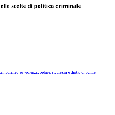
elle scelte di politica criminale
ntemporaneo su violenza, ordine, sicurezza e diritto di punire