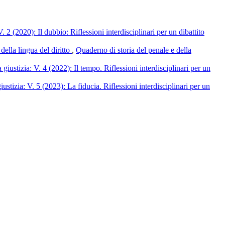
. 2 (2020): Il dubbio: Riflessioni interdisciplinari per un dibattito
della lingua del diritto
,
Quaderno di storia del penale e della
 giustizia: V. 4 (2022): Il tempo. Riflessioni interdisciplinari per un
ustizia: V. 5 (2023): La fiducia. Riflessioni interdisciplinari per un