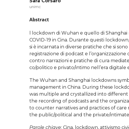
Sara Corsaro
unimc
Abstract
l lockdown di Wuhan e quello di Shanghai m
COVID-19 in Cina. Durante questi lockdown, la 
si è incarnata in diverse pratiche che si sono
registrazione di podcast e l’organizzazione d
contro narrazioni e pratiche di cura mediate
co/politico e privato/intimo nell’era digital
The Wuhan and Shanghai lockdowns symbol
management in China. During these lockdown
was multiple and crystallized into different
the recording of podcasts and the organizat
to counter narratives and practices of care
the public/political and the private/intimate
Parole chiave
: Cina, lockdown, attivismo civic