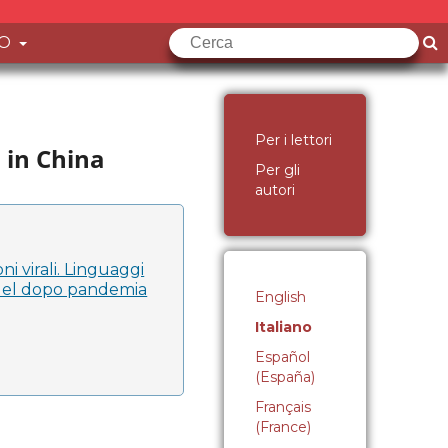
FO
Per i lettori
 in China
Per gli
autori
ni virali. Linguaggi
 del dopo pandemia
English
Italiano
Español
(España)
Français
(France)