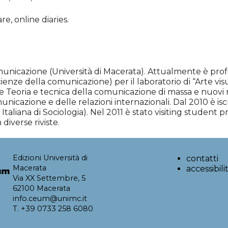
re, online diaries.
municazione (Università di Macerata). Attualmente è prof
cienze della comunicazione) per il laboratorio di “Arte vis
a e Teoria e tecnica della comunicazione di massa e nuovi 
nicazione e delle relazioni internazionali. Dal 2010 è iscr
ne Italiana di Sociologia). Nel 2011 è stato visiting student
diverse riviste.
Edizioni Università di
contatti
Macerata
accessibili
Via XX Settembre, 5
62100 Macerata
info.ceum@unimc.it
T. +39 0733 258 6080