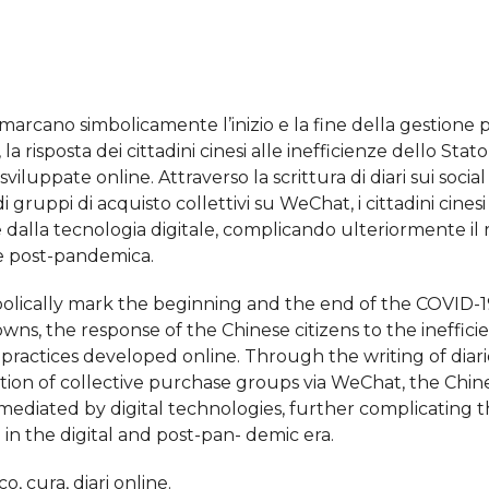
arcano simbolicamente l’inizio e la fine della gestione
risposta dei cittadini cinesi alle inefficienze dello Stato
 sviluppate online. Attraverso la scrittura di diari sui social
i gruppi di acquisto collettivi su WeChat, i cittadini cines
 dalla tecnologia digitale, complicando ulteriormente il 
e e post-pandemica.
ically mark the beginning and the end of the COVID-
s, the response of the Chinese citizens to the inefficie
 practices developed online. Through the writing of diari
ion of collective purchase groups via WeChat, the Chines
 mediated by digital technologies, further complicating 
 in the digital and post-pan- demic era.
o, cura, diari online.