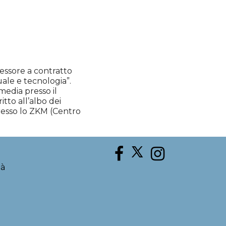
essore a contratto
uale e tecnologia”.
media presso il
itto all’albo dei
 presso lo ZKM (Centro
tà