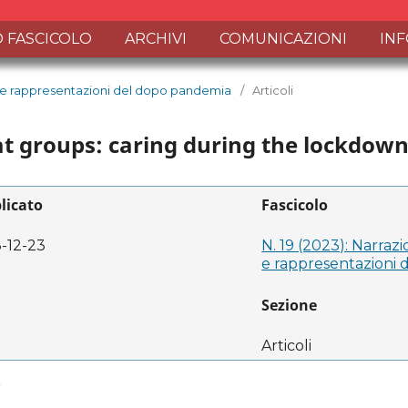
 FASCICOLO
ARCHIVI
COMUNICAZIONI
IN
aggi e rappresentazioni del dopo pandemia
/
Articoli
at groups: caring during the lockdown
licato
Fascicolo
-12-23
N. 19 (2023): Narrazio
e rappresentazioni
Sezione
Articoli
1