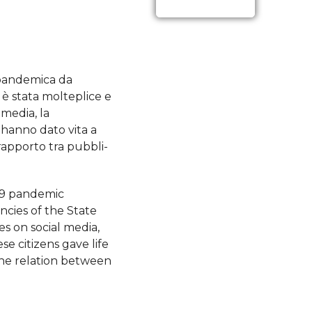
 pandemica da
 è stata molteplice e
 media, la
i hanno dato vita a
rapporto tra pubbli-
19 pandemic
ncies of the State
es on social media,
e citizens gave life
the relation between