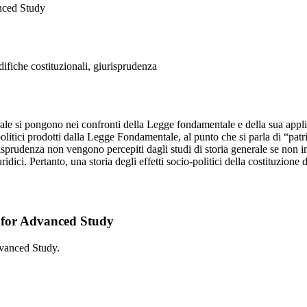
anced Study
ifiche costituzionali, giurisprudenza
enerale si pongono nei confronti della Legge fondamentale e della sua a
olitici prodotti dalla Legge Fondamentale, al punto che si parla di “patr
iurisprudenza non vengono percepiti dagli studi di storia generale se non 
uridici. Pertanto, una storia degli effetti socio-politici della costituzion
e for Advanced Study
Advanced Study.