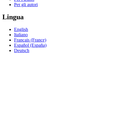
Per gli autori
Lingua
English
Italiano
Français (France)
Español (España)
Deutsch