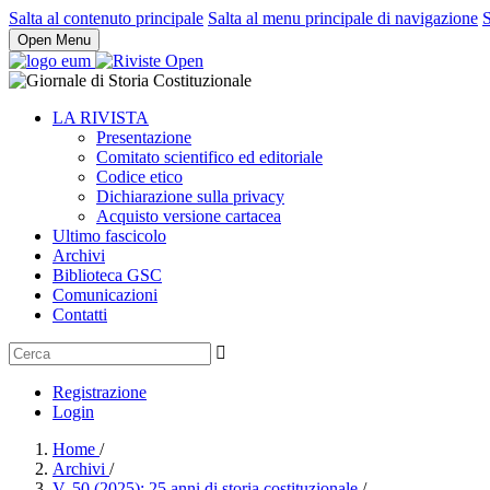
Salta al contenuto principale
Salta al menu principale di navigazione
S
Open Menu
LA RIVISTA
Presentazione
Comitato scientifico ed editoriale
Codice etico
Dichiarazione sulla privacy
Acquisto versione cartacea
Ultimo fascicolo
Archivi
Biblioteca GSC
Comunicazioni
Contatti
Registrazione
Login
Home
/
Archivi
/
V. 50 (2025): 25 anni di storia costituzionale
/