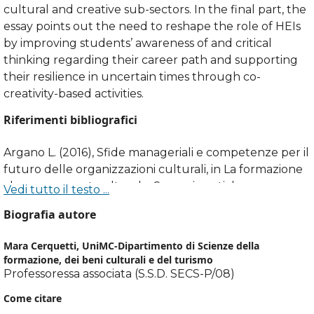
cultural and creative sub-sectors. In the final part, the
essay points out the need to reshape the role of HEIs
by improving students’ awareness of and critical
thinking regarding their career path and supporting
their resilience in uncertain times through co-
creativity-based activities.
Riferimenti bibliografici
Argano L. (2016), Sfide manageriali e competenze per il
futuro delle organizzazioni culturali, in La formazione
al management culturale. Scenari, pratiche, nuove
Vedi tutto il testo ...
sfide, a cura di A. Taormina, Milano: FrancoAngeli, pp.
Biografia autore
48-79.
Mara Cerquetti,
UniMC-Dipartimento di Scienze della
Ashton D., Noonan C. (2013), Cultural Work and Higher
formazione, dei beni culturali e del turismo
Education, London: Palgrave Macmillan.
Professoressa associata (S.S.D. SECS-P/08)
Come citare
Banaji S., Burn A., Buckingham D. (2010), The rhetorics