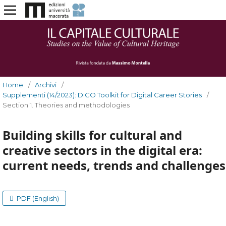
Home
/
Archivi
/
Supplementi (14/2023): DICO Toolkit for Digital Career Stories
/
Section 1. Theories and methodologies
Building skills for cultural and
creative sectors in the digital era:
current needs, trends and challenges
PDF (English)