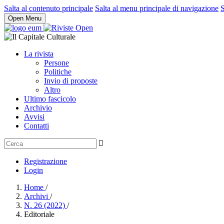
Salta al contenuto principale
Salta al menu principale di navigazione
S
Open Menu
La rivista
Persone
Politiche
Invio di proposte
Altro
Ultimo fascicolo
Archivio
Avvisi
Contatti
Registrazione
Login
Home
/
Archivi
/
N. 26 (2022)
/
Editoriale