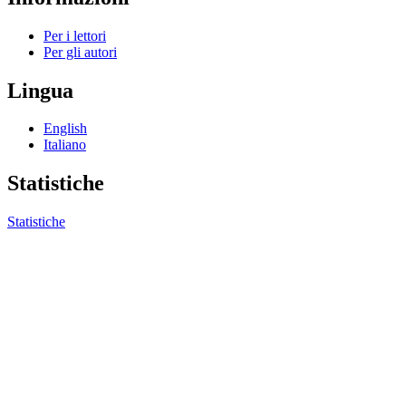
Per i lettori
Per gli autori
Lingua
English
Italiano
Statistiche
Statistiche