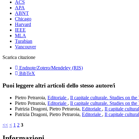
ACS
APA
ABNT
Chicago
Harvard
IEEE
MLA
Turabian
Vancouver
Scarica citazione
Endnote/Zotero/Mendeley (RIS)
BibTeX
Puoi leggere altri articoli dello stesso autore/i
Pietro Petraroia,
Editoriale
,
Il capitale culturale. Studies on th
Pietro Petraroia,
Editoriale
,
Il capitale culturale. Studies on th
Patrizia Dragoni, Pietro Petraroia,
Editoriale
,
Il capitale cultur
Patrizia Dragoni, Pietro Petraroia,
Editoriale
,
Il capitale cultur
<<
<
1
2
3
Informazioni