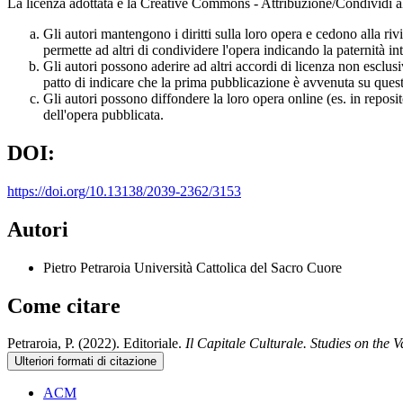
La licenza adottata è la Creative Commons - Attribuzione/Condividi all
Gli autori mantengono i diritti sulla loro opera e cedono alla ri
permette ad altri di condividere l'opera indicando la paternità int
Gli autori possono aderire ad altri accordi di licenza non esclusi
patto di indicare che la prima pubblicazione è avvenuta su questa
Gli autori possono diffondere la loro opera online (es. in reposi
dell'opera pubblicata.
DOI:
https://doi.org/10.13138/2039-2362/3153
Autori
Pietro Petraroia
Università Cattolica del Sacro Cuore
Come citare
Petraroia, P. (2022). Editoriale.
Il Capitale Culturale. Studies on the 
Ulteriori formati di citazione
ACM