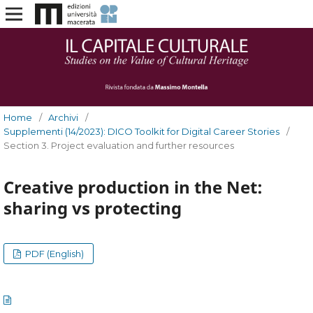
Home
/
Archivi
/
Supplementi (14/2023): DICO Toolkit for Digital Career Stories
/
Section 3. Project evaluation and further resources
Creative production in the Net:
sharing vs protecting
PDF (English)