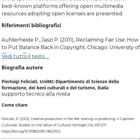
best-known platforms offering open multimedia
resources adopting open licenses are presented.
Riferimenti bibliografici
Aufderheide P., Jaszi P. (2011), Reclaiming Fair Use: How
to Put Balance Back in Copyright, Chicago: University of
Chicago Press.
Vedi tutto il testo ...
Biografia autore
Broussard S.L. (2007), The copyleft movement: creative
commons licensing, «Communication Research
Pierluigi Feliciati,
UniMC-Dipartimento di Scienze della
Trends», 26, n. 3, pp. 3-43,
formazione, dei beni culturali e del turismo, Italia
http://cscc.scu.edu/trends/v26/v26_n3.pdf
.
supporto tecnico alla rivista
Come citare
Caso R., Dore G., Arisi M. (2021), D5.1 Report on the
existing legal framework for Galleries and Museums
Feliciati, P. (2023). Creative production in the Net: sharing vs protecting.
Il Capitale
(GM) in EU,
https://doi.org/10.5281/zenodo.5070449
.
Culturale. Studies on the Value of Cultural Heritage
, (14), 257–271.
https://doi.org/10.13138/2039-2362/3122
Creative Commons (2020), Creative Commons Strategy