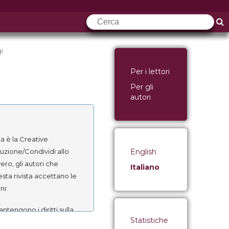
i
Per i lettori
Per gli
autori
a è la Creative
English
zione/Condividi allo
ro, gli autori che
Italiano
sta rivista accettano le
ni:
antengono i diritti sulla
Statistiche
 cedono alla rivista il