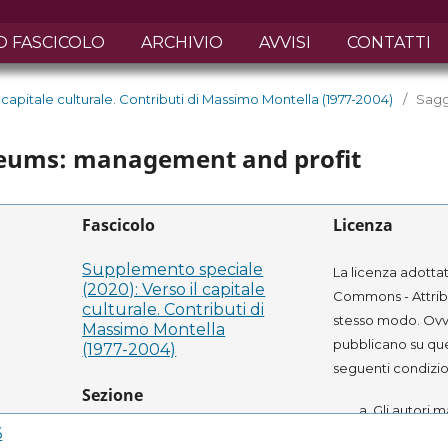
O FASCICOLO
ARCHIVIO
AVVISI
CONTATTI
capitale culturale. Contributi di Massimo Montella (1977-2004)
/
Sagg
seums: management and profit
Fascicolo
Licenza
Supplemento speciale
La licenza adottat
(2020): Verso il capitale
Commons - Attribu
culturale. Contributi di
stesso modo. Ovve
Massimo Montella
pubblicano su que
(1977-2004)
seguenti condizio
Sezione
Gli autori m
loro opera e
6
Saggi