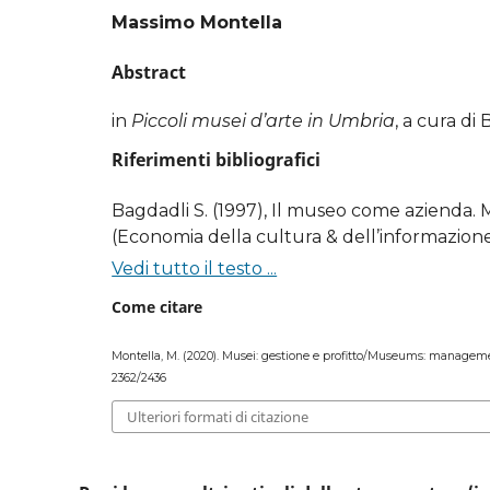
Massimo Montella
Abstract
in
Piccoli musei d’arte in Umbria
, a cura di 
Riferimenti bibliografici
Bagdadli S. (1997), Il museo come azienda. 
(Economia della cultura & dell’informazione
Vedi tutto il testo ...
Bernhard B. (1992), Antichi maestri, Milano: 
Come citare
Bobbio L. (1999), La riforma Bassanini e i ben
Montella, M. (2020). Musei: gestione e profitto/Museums: manageme
2362/2436
«Economia della cultura», IX, n. 2, pp. 157-16
Ulteriori formati di citazione
Brandi C. (1986), Umbria vera, Roma: Edizion
Campofredano A., Marchesi G., Pasqua Recchia 