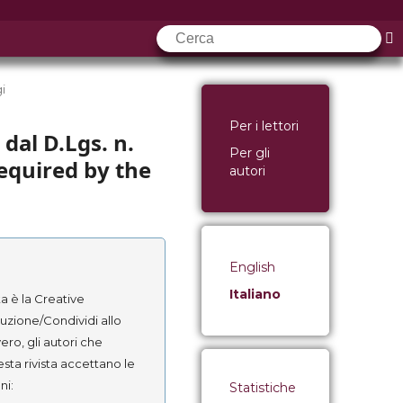
i
Per i lettori
 dal D.Lgs. n.
Per gli
equired by the
autori
English
Italiano
a è la Creative
zione/Condividi allo
ro, gli autori che
sta rivista accettano le
ni:
Statistiche