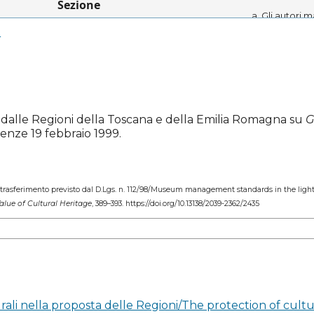
Sezione
Gli autori m
loro opera e
5
Saggi
diritto di 
dell'opera
licenziata 
Creative C
che permett
condividere
a dalle Regioni della Toscana e della Emilia Romagna su
G
paternità in
irenze 19 febbraio 1999.
pubblicazio
Gli autori p
accordi di 
per la distr
el trasferimento previsto dal D.Lgs. n. 112/98/Museum management standards in the light
dell'opera 
Value of Cultural Heritage
, 389–393. https://doi.org/10.13138/2039-2362/2435
depositarla 
istituzional
monografia)
che la prim
avvenuta su 
Gli autori 
loro opera o
urali nella proposta delle Regioni/The protection of cultu
istituzional