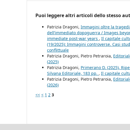
Puoi leggere altri articoli dello stesso au
Patrizia Dragoni,
Immagini oltre la tragedi
dell’immediato dopoguerra / Images beyo
immediate post-war years
,
Il capitale cul
(19/2025): Immagini controverse. Casi stud
conflittuale
Patrizia Dragoni, Pietro Petraroia,
Editoria
(2025)
Patrizia Dragoni,
Primerano D. (2025), Rip
Silvana Editoriale, 183 pp.
,
Il capitale cul
Patrizia Dragoni, Pietro Petraroia,
Editoria
(2026)
<<
<
1
2
3