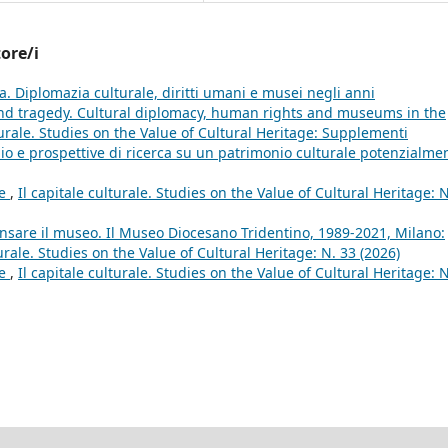
tore/i
a. Diplomazia culturale, diritti umani e musei negli anni
nd tragedy. Cultural diplomacy, human rights and museums in the
turale. Studies on the Value of Cultural Heritage: Supplementi
io e prospettive di ricerca su un patrimonio culturale potenzialme
le
,
Il capitale culturale. Studies on the Value of Cultural Heritage: 
ensare il museo. Il Museo Diocesano Tridentino, 1989-2021, Milano:
turale. Studies on the Value of Cultural Heritage: N. 33 (2026)
le
,
Il capitale culturale. Studies on the Value of Cultural Heritage: 