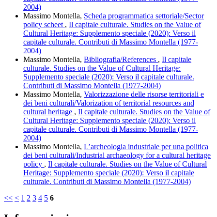
2004)
Massimo Montella,
Scheda programmatica settoriale/Sector
policy scheet
,
Il capitale culturale. Studies on the Value of
Cultural Heritage: Supplemento speciale (2020): Verso il
capitale culturale. Contributi di Massimo Montella (1977-
2004)
Massimo Montella,
Bibliografia/References
,
Il capitale
culturale. Studies on the Value of Cultural Heritage:
Supplemento speciale (2020): Verso il capitale culturale.
Contributi di Massimo Montella (1977-2004)
Massimo Montella,
Valorizzazione delle risorse territoriali e
dei beni culturali/Valorization of territorial resources and
cultural heritage
,
Il capitale culturale. Studies on the Value of
Cultural Heritage: Supplemento speciale (2020): Verso il
capitale culturale. Contributi di Massimo Montella (1977-
2004)
Massimo Montella,
L’archeologia industriale per una politica
dei beni culturali/Industrial archaeology for a cultural heritage
policy
,
Il capitale culturale. Studies on the Value of Cultural
Heritage: Supplemento speciale (2020): Verso il capitale
culturale. Contributi di Massimo Montella (1977-2004)
<<
<
1
2
3
4
5
6