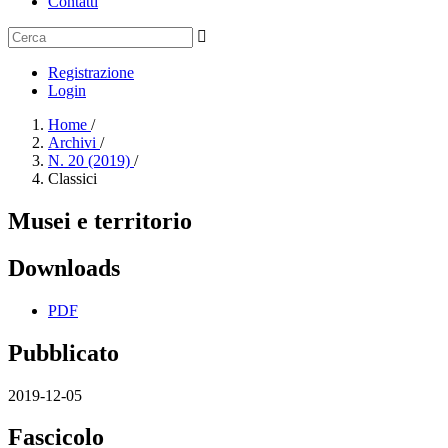
Contatti
Registrazione
Login
Home
/
Archivi
/
N. 20 (2019)
/
Classici
Musei e territorio
Downloads
PDF
Pubblicato
2019-12-05
Fascicolo