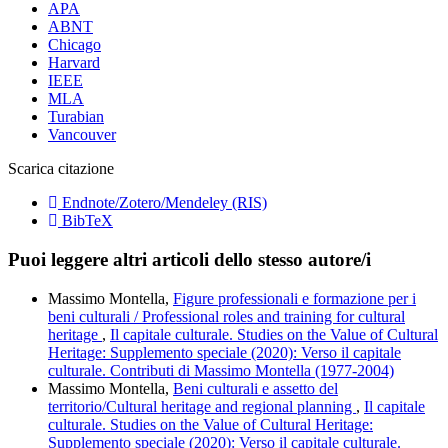
APA
ABNT
Chicago
Harvard
IEEE
MLA
Turabian
Vancouver
Scarica citazione
Endnote/Zotero/Mendeley (RIS)
BibTeX
Puoi leggere altri articoli dello stesso autore/i
Massimo Montella,
Figure professionali e formazione per i
beni culturali / Professional roles and training for cultural
heritage
,
Il capitale culturale. Studies on the Value of Cultural
Heritage: Supplemento speciale (2020): Verso il capitale
culturale. Contributi di Massimo Montella (1977-2004)
Massimo Montella,
Beni culturali e assetto del
territorio/Cultural heritage and regional planning
,
Il capitale
culturale. Studies on the Value of Cultural Heritage:
Supplemento speciale (2020): Verso il capitale culturale.