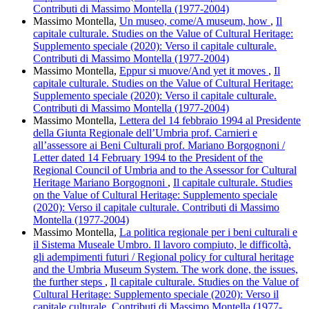
Contributi di Massimo Montella (1977-2004)
Massimo Montella,
Un museo, come/A museum, how
,
Il
capitale culturale. Studies on the Value of Cultural Heritage:
Supplemento speciale (2020): Verso il capitale culturale.
Contributi di Massimo Montella (1977-2004)
Massimo Montella,
Eppur si muove/And yet it moves
,
Il
capitale culturale. Studies on the Value of Cultural Heritage:
Supplemento speciale (2020): Verso il capitale culturale.
Contributi di Massimo Montella (1977-2004)
Massimo Montella,
Lettera del 14 febbraio 1994 al Presidente
della Giunta Regionale dell’Umbria prof. Carnieri e
all’assessore ai Beni Culturali prof. Mariano Borgognoni /
Letter dated 14 February 1994 to the President of the
Regional Council of Umbria and to the Assessor for Cultural
Heritage Mariano Borgognoni
,
Il capitale culturale. Studies
on the Value of Cultural Heritage: Supplemento speciale
(2020): Verso il capitale culturale. Contributi di Massimo
Montella (1977-2004)
Massimo Montella,
La politica regionale per i beni culturali e
il Sistema Museale Umbro. Il lavoro compiuto, le difficoltà,
gli adempimenti futuri / Regional policy for cultural heritage
and the Umbria Museum System. The work done, the issues,
the further steps
,
Il capitale culturale. Studies on the Value of
Cultural Heritage: Supplemento speciale (2020): Verso il
capitale culturale. Contributi di Massimo Montella (1977-