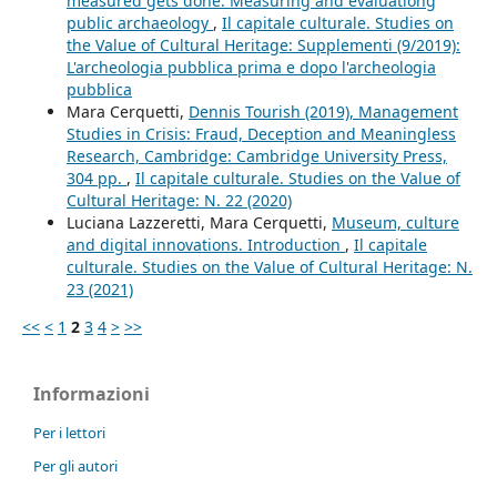
measured gets done. Measuring and evaluationg
public archaeology
,
Il capitale culturale. Studies on
the Value of Cultural Heritage: Supplementi (9/2019):
L'archeologia pubblica prima e dopo l'archeologia
pubblica
Mara Cerquetti,
Dennis Tourish (2019), Management
Studies in Crisis: Fraud, Deception and Meaningless
Research, Cambridge: Cambridge University Press,
304 pp.
,
Il capitale culturale. Studies on the Value of
Cultural Heritage: N. 22 (2020)
Luciana Lazzeretti, Mara Cerquetti,
Museum, culture
and digital innovations. Introduction
,
Il capitale
culturale. Studies on the Value of Cultural Heritage: N.
23 (2021)
<<
<
1
2
3
4
>
>>
Informazioni
Per i lettori
Per gli autori