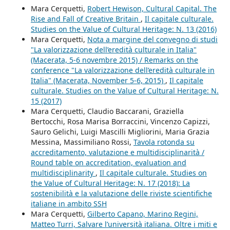
Mara Cerquetti,
Robert Hewison, Cultural Capital. The
Rise and Fall of Creative Britain
,
Il capitale culturale.
Studies on the Value of Cultural Heritage: N. 13 (2016)
Mara Cerquetti,
Nota a margine del convegno di studi
"La valorizzazione dell’eredità culturale in Italia"
(Macerata, 5-6 novembre 2015) / Remarks on the
conference "La valorizzazione dell’eredità culturale in
Italia" (Macerata, November 5-6, 2015)
,
Il capitale
culturale. Studies on the Value of Cultural Heritage: N.
15 (2017)
Mara Cerquetti, Claudio Baccarani, Graziella
Bertocchi, Rosa Marisa Borraccini, Vincenzo Capizzi,
Sauro Gelichi, Luigi Mascilli Migliorini, Maria Grazia
Messina, Massimiliano Rossi,
Tavola rotonda su
accreditamento, valutazione e multidisciplinarità /
Round table on accreditation, evaluation and
multidisciplinarity
,
Il capitale culturale. Studies on
the Value of Cultural Heritage: N. 17 (2018): La
sostenibilità e la valutazione delle riviste scientifiche
italiane in ambito SSH
Mara Cerquetti,
Gilberto Capano, Marino Regini,
Matteo Turri, Salvare l’università italiana. Oltre i miti e