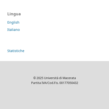
Lingua
English
Italiano
Statistiche
© 2025 Università di Macerata
Partita IVA/Cod.Fis. 00177050432