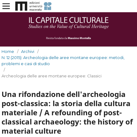
Home
/
Archivi
/
N. 12 (2015): Archeologia delle aree montane europee: metodi,
problemi e casi di studio
/
Archeologia delle aree montane europee: Classici
Una rifondazione dell'archeologia
post-classica: la storia della cultura
materiale / A refounding of post-
classical archaeology: the history of
material culture