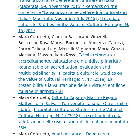
"La valorizzazione dell’eredità culturale in Italia"
(Macerata, 5-6 novembre 2015) / Remarks on the
conference "La valorizzazione dell’eredità culturale in
Italia" (Macerata, November 5-6, 2015)
,
Il capitale
culturale. Studies on the Value of Cultural Heritage: N.
15 (2017)
Mara Cerquetti, Claudio Baccarani, Graziella
Bertocchi, Rosa Marisa Borraccini, Vincenzo Capizzi,
Sauro Gelichi, Luigi Mascilli Migliorini, Maria Grazia
Messina, Massimiliano Rossi,
Tavola rotonda su
accreditamento, valutazione e multidisciplinarità /
Round table on accreditation, evaluation and
multidisciplinarity
,
Il capitale culturale. Studies on
the Value of Cultural Heritage: N. 17 (2018): La
sostenibilità e la valutazione delle riviste scientifiche
italiane in ambito SSH
Mara Cerquetti,
Gilberto Capano, Marino Regini,
Matteo Turri, Salvare l’università italiana. Oltre i miti e
i tabù
,
Il capitale culturale. Studies on the Value of
Cultural Heritage: N. 17 (2018): La sostenibilità e la
valutazione delle riviste scientifiche italiane in ambito
SSH
Mara Cerquetti,
Vingt ans après. Do museum