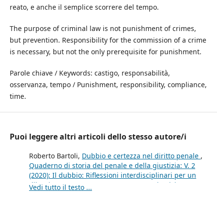
reato, e anche il semplice scorrere del tempo.
The purpose of criminal law is not punishment of crimes,
but prevention. Responsibility for the commission of a crime
is necessary, but not the only prerequisite for punishment.
Parole chiave / Keywords: castigo, responsabilità,
osservanza, tempo / Punishment, responsibility, compliance,
time.
Puoi leggere altri articoli dello stesso autore/i
Roberto Bartoli,
Dubbio e certezza nel diritto penale
,
Quaderno di storia del penale e della giustizia: V. 2
(2020): Il dubbio: Riflessioni interdisciplinari per un
dibattito contemporaneo su certezza, giustizia, mass
Vedi tutto il testo ...
media e diritto di punire
Roberto Bartoli,
Decorso del tempo e ragioni del
punire
,
Quaderno di storia del penale e della