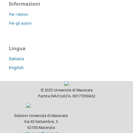
Informazioni
giustizia: V. 4 (2022): Il tempo. Riflessioni
interdisciplinari per un dibattito contemporaneo su
Per i lettori
giustizia, diritto di punire e pena
Roberto Bartoli,
Dritti al cuore del Leviatano tra
Per gli autori
fiducia, violenza e personalismo
,
Quaderno di storia
del penale e della giustizia: V. 5 (2023): La fiducia.
Riflessioni interdisciplinari per un dibattito
contemporaneo su giustizia, diritto di punire e pena
Lingua
Roberto Bartoli,
Violenza, diritto penale,
costituzionalismo personalista
,
Quaderno di storia del
Italiano
penale e della giustizia: V. 6 (2024): La violenza.
English
Riflessioni interdisciplinari per un dibattito
contemporaneo su giustizia, diritto di punire e pena
© 2025 Università di Macerata
Partita IVA/Cod.Fis. 00177050432
Edizioni Università di Macerata
Via XX Settembre, 5
62100 Macerata