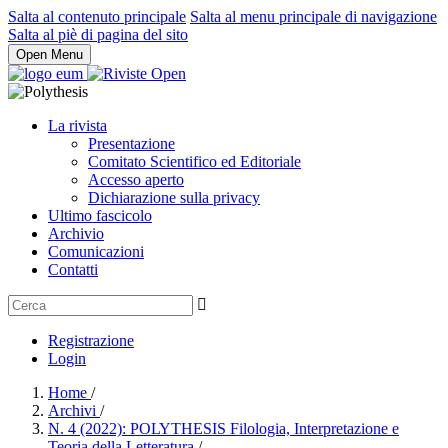
Salta al contenuto principale
Salta al menu principale di navigazione
Salta al piè di pagina del sito
Open Menu
La rivista
Presentazione
Comitato Scientifico ed Editoriale
Accesso aperto
Dichiarazione sulla privacy
Ultimo fascicolo
Archivio
Comunicazioni
Contatti
Registrazione
Login
Home
/
Archivi
/
N. 4 (2022): POLYTHESIS Filologia, Interpretazione e
Teoria della Letteratura
/