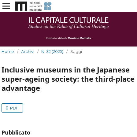
Home
/
Archivi
/
N. 32 (2025)
/
Saggi
Inclusive museums in the Japanese
super-ageing society: the third-place
advantage
PDF
Pubblicato