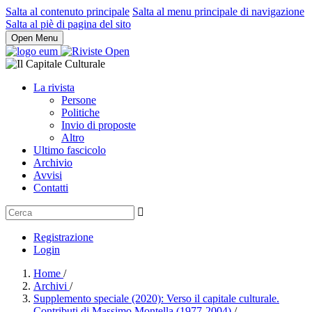
Salta al contenuto principale
Salta al menu principale di navigazione
Salta al piè di pagina del sito
Open Menu
La rivista
Persone
Politiche
Invio di proposte
Altro
Ultimo fascicolo
Archivio
Avvisi
Contatti
Registrazione
Login
Home
/
Archivi
/
Supplemento speciale (2020): Verso il capitale culturale.
Contributi di Massimo Montella (1977-2004)
/