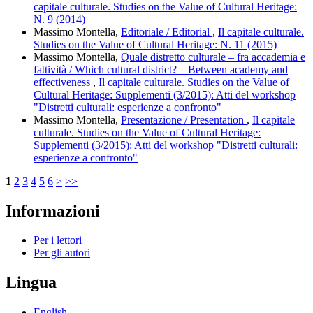
capitale culturale. Studies on the Value of Cultural Heritage:
N. 9 (2014)
Massimo Montella,
Editoriale / Editorial
,
Il capitale culturale.
Studies on the Value of Cultural Heritage: N. 11 (2015)
Massimo Montella,
Quale distretto culturale – fra accademia e
fattività / Which cultural district? – Between academy and
effectiveness
,
Il capitale culturale. Studies on the Value of
Cultural Heritage: Supplementi (3/2015): Atti del workshop
"Distretti culturali: esperienze a confronto"
Massimo Montella,
Presentazione / Presentation
,
Il capitale
culturale. Studies on the Value of Cultural Heritage:
Supplementi (3/2015): Atti del workshop "Distretti culturali:
esperienze a confronto"
1
2
3
4
5
6
>
>>
Informazioni
Per i lettori
Per gli autori
Lingua
English