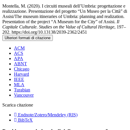
Montella, M. (2020). I circuiti museali dell’Umbria: progettazione e
realizzazione. Presentazione del progetto “Un Museo per la Città” di
Assisi/The museum itineraries of Umbria: planning and realization.
Presentation of the project “A Museum for the City” of Assisi.
Il
Capitale Culturale. Studies on the Value of Cultural Heritage
, 197–
202. https://doi.org/10.13138/2039-2362/2451
Ulteriori formati di citazione
ACM
ACS
APA
ABNT
Chicago
Harvard
IEEE
MLA
Turabian
Vancouver
Scarica citazione
Endnote/Zotero/Mendeley (RIS)
BibTeX