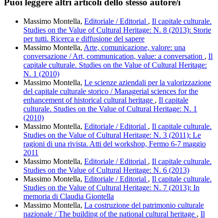
Puoi leggere altri articoli dello stesso autore/i
Massimo Montella,
Editoriale / Editorial
,
Il capitale culturale.
Studies on the Value of Cultural Heritage: N. 8 (2013): Storie
per tutti. Ricerca e diffusione del sapere
Massimo Montella,
Arte, comunicazione, valore: una
conversazione / Art, communication, value: a conversation
,
Il
capitale culturale. Studies on the Value of Cultural Heritage:
N. 1 (2010)
Massimo Montella,
Le scienze aziendali per la valorizzazione
del capitale culturale storico / Managerial sciences for the
enhancement of historical cultural heritage
,
Il capitale
culturale. Studies on the Value of Cultural Heritage: N. 1
(2010)
Massimo Montella,
Editoriale / Editorial
,
Il capitale culturale.
Studies on the Value of Cultural Heritage: N. 3 (2011): Le
ragioni di una rivista. Atti del workshop, Fermo 6-7 maggio
2011
Massimo Montella,
Editoriale / Editorial
,
Il capitale culturale.
Studies on the Value of Cultural Heritage: N. 6 (2013)
Massimo Montella,
Editoriale / Editorial
,
Il capitale culturale.
Studies on the Value of Cultural Heritage: N. 7 (2013): In
memoria di Claudia Giontella
Massimo Montella,
La costruzione del patrimonio culturale
nazionale / The building of the national cultural heritage
,
Il