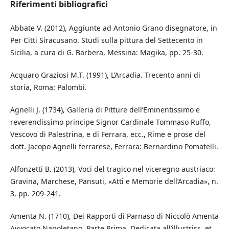
Riferimenti bibliografici
Abbate V. (2012), Aggiunte ad Antonio Grano disegnatore, in
Per Citti Siracusano. Studi sulla pittura del Settecento in
Sicilia, a cura di G. Barbera, Messina: Magika, pp. 25-30.
Acquaro Graziosi M.T. (1991), L’Arcadia. Trecento anni di
storia, Roma: Palombi.
Agnelli J. (1734), Galleria di Pitture dell’Eminentissimo e
reverendissimo principe Signor Cardinale Tommaso Ruffo,
Vescovo di Palestrina, e di Ferrara, ecc., Rime e prose del
dott. Jacopo Agnelli ferrarese, Ferrara: Bernardino Pomatelli.
Alfonzetti B. (2013), Voci del tragico nel viceregno austriaco:
Gravina, Marchese, Pansuti, «Atti e Memorie dell’Arcadia», n.
3, pp. 209-241.
Amenta N. (1710), Dei Rapporti di Parnaso di Niccolò Amenta
Avvocato Napoletano. Parte Prima. Dedicata all’illustriss. et