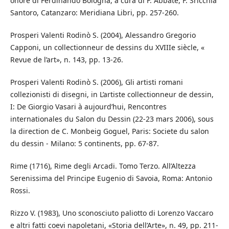
onore di Ferdinando Bologna, a cura di F. Abbate, F. Sricchia
Santoro, Catanzaro: Meridiana Libri, pp. 257-260.
Prosperi Valenti Rodinò S. (2004), Alessandro Gregorio
Capponi, un collectionneur de dessins du XVIIIe siècle, «
Revue de l’art», n. 143, pp. 13-26.
Prosperi Valenti Rodinò S. (2006), Gli artisti romani
collezionisti di disegni, in L’artiste collectionneur de dessin,
I: De Giorgio Vasari à aujourd’hui, Rencontres
internationales du Salon du Dessin (22-23 mars 2006), sous
la direction de C. Monbeig Goguel, Paris: Societe du salon
du dessin - Milano: 5 continents, pp. 67-87.
Rime (1716), Rime degli Arcadi. Tomo Terzo. All’Altezza
Serenissima del Principe Eugenio di Savoia, Roma: Antonio
Rossi.
Rizzo V. (1983), Uno sconosciuto paliotto di Lorenzo Vaccaro
e altri fatti coevi napoletani, «Storia dell’Arte», n. 49, pp. 211-