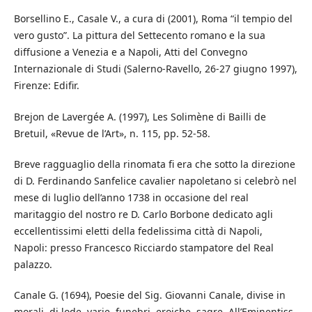
Borsellino E., Casale V., a cura di (2001), Roma “il tempio del
vero gusto”. La pittura del Settecento romano e la sua
diffusione a Venezia e a Napoli, Atti del Convegno
Internazionale di Studi (Salerno-Ravello, 26-27 giugno 1997),
Firenze: Edifir.
Brejon de Lavergée A. (1997), Les Solimène di Bailli de
Bretuil, «Revue de l’Art», n. 115, pp. 52-58.
Breve ragguaglio della rinomata fi era che sotto la direzione
di D. Ferdinando Sanfelice cavalier napoletano si celebrò nel
mese di luglio dell’anno 1738 in occasione del real
maritaggio del nostro re D. Carlo Borbone dedicato agli
eccellentissimi eletti della fedelissima città di Napoli,
Napoli: presso Francesco Ricciardo stampatore del Real
palazzo.
Canale G. (1694), Poesie del Sig. Giovanni Canale, divise in
morali, di lode, varie, funebri, eroiche, sagre, All’Eminentiss.