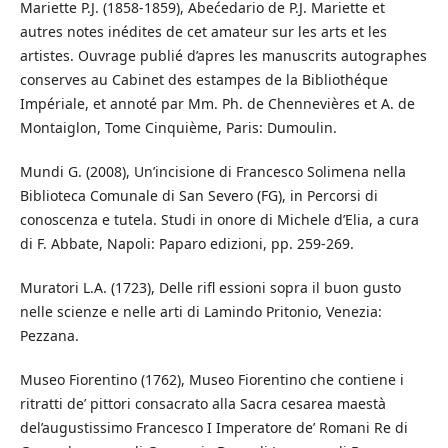
Mariette P.J. (1858-1859), Abećedario de P.J. Mariette et
autres notes inédites de cet amateur sur les arts et les
artistes. Ouvrage publié d’apres les manuscrits autographes
conserves au Cabinet des estampes de la Bibliothéque
Impériale, et annoté par Mm. Ph. de Chennevières et A. de
Montaiglon, Tome Cinquième, Paris: Dumoulin.
Mundi G. (2008), Un’incisione di Francesco Solimena nella
Biblioteca Comunale di San Severo (FG), in Percorsi di
conoscenza e tutela. Studi in onore di Michele d’Elia, a cura
di F. Abbate, Napoli: Paparo edizioni, pp. 259-269.
Muratori L.A. (1723), Delle rifl essioni sopra il buon gusto
nelle scienze e nelle arti di Lamindo Pritonio, Venezia:
Pezzana.
Museo Fiorentino (1762), Museo Fiorentino che contiene i
ritratti de’ pittori consacrato alla Sacra cesarea maestà
del’augustissimo Francesco I Imperatore de’ Romani Re di