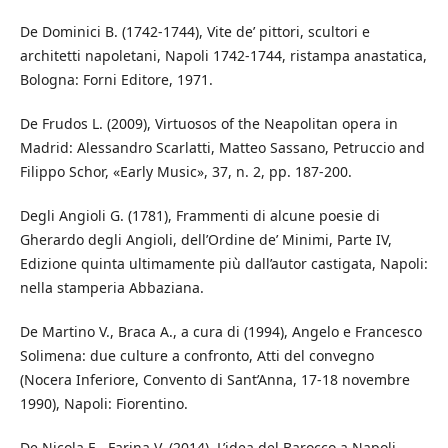
De Dominici B. (1742-1744), Vite de’ pittori, scultori e
architetti napoletani, Napoli 1742-1744, ristampa anastatica,
Bologna: Forni Editore, 1971.
De Frudos L. (2009), Virtuosos of the Neapolitan opera in
Madrid: Alessandro Scarlatti, Matteo Sassano, Petruccio and
Filippo Schor, «Early Music», 37, n. 2, pp. 187-200.
Degli Angioli G. (1781), Frammenti di alcune poesie di
Gherardo degli Angioli, dell’Ordine de’ Minimi, Parte IV,
Edizione quinta ultimamente più dall’autor castigata, Napoli:
nella stamperia Abbaziana.
De Martino V., Braca A., a cura di (1994), Angelo e Francesco
Solimena: due culture a confronto, Atti del convegno
(Nocera Inferiore, Convento di Sant’Anna, 17-18 novembre
1990), Napoli: Fiorentino.
De Nicola E., Farina V. (2014), L’idea del Barocco a Napoli.