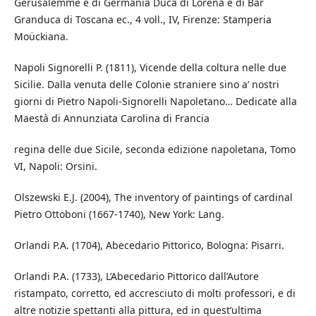
Gerusalemme e di Germania Duca di Lorena e di Bar
Granduca di Toscana ec., 4 voll., IV, Firenze: Stamperia
Moückiana.
Napoli Signorelli P. (1811), Vicende della coltura nelle due
Sicilie. Dalla venuta delle Colonie straniere sino a’ nostri
giorni di Pietro Napoli-Signorelli Napoletano… Dedicate alla
Maestà di Annunziata Carolina di Francia
regina delle due Sicile, seconda edizione napoletana, Tomo
VI, Napoli: Orsini.
Olszewski E.J. (2004), The inventory of paintings of cardinal
Pietro Ottoboni (1667-1740), New York: Lang.
Orlandi P.A. (1704), Abecedario Pittorico, Bologna: Pisarri.
Orlandi P.A. (1733), L’Abecedario Pittorico dall’Autore
ristampato, corretto, ed accresciuto di molti professori, e di
altre notizie spettanti alla pittura, ed in quest’ultima