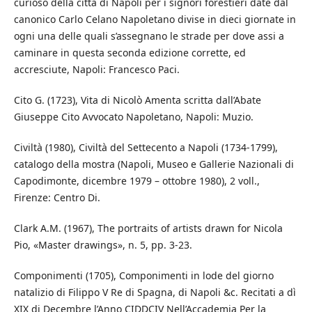
curioso della città di Napoli per i signori forestieri date dal
canonico Carlo Celano Napoletano divise in dieci giornate in
ogni una delle quali s’assegnano le strade per dove assi a
caminare in questa seconda edizione corrette, ed
accresciute, Napoli: Francesco Paci.
Cito G. (1723), Vita di Nicolò Amenta scritta dall’Abate
Giuseppe Cito Avvocato Napoletano, Napoli: Muzio.
Civiltà (1980), Civiltà del Settecento a Napoli (1734-1799),
catalogo della mostra (Napoli, Museo e Gallerie Nazionali di
Capodimonte, dicembre 1979 – ottobre 1980), 2 voll.,
Firenze: Centro Di.
Clark A.M. (1967), The portraits of artists drawn for Nicola
Pio, «Master drawings», n. 5, pp. 3-23.
Componimenti (1705), Componimenti in lode del giorno
natalizio di Filippo V Re di Spagna, di Napoli &c. Recitati a dì
XIX di Decembre l’Anno CIDDCIV Nell’Accademia Per la